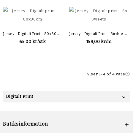
J
Ersey - Digitalt Print - 80x80cm
J
Ersey - Digitalt Print - Birds And Flowers
65,00 kr/stk
159,00 kr/m
Viser 1-4 of 4 vare(r)
Digitalt Print

Butiksinformation
