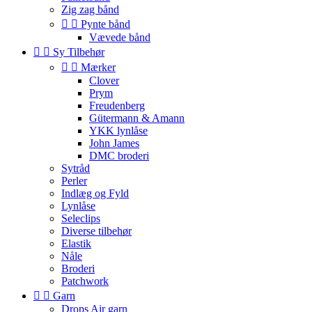
Zig zag bånd


Pynte bånd
Vævede bånd


Sy Tilbehør


Mærker
Clover
Prym
Freudenberg
Gütermann & Amann
YKK lynlåse
John James
DMC broderi
Sytråd
Perler
Indlæg og Fyld
Lynlåse
Seleclips
Diverse tilbehør
Elastik
Nåle
Broderi
Patchwork


Garn
Drops Air garn