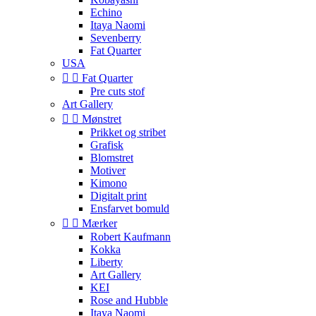
Echino
Itaya Naomi
Sevenberry
Fat Quarter
USA


Fat Quarter
Pre cuts stof
Art Gallery


Mønstret
Prikket og stribet
Grafisk
Blomstret
Motiver
Kimono
Digitalt print
Ensfarvet bomuld


Mærker
Robert Kaufmann
Kokka
Liberty
Art Gallery
KEI
Rose and Hubble
Itaya Naomi