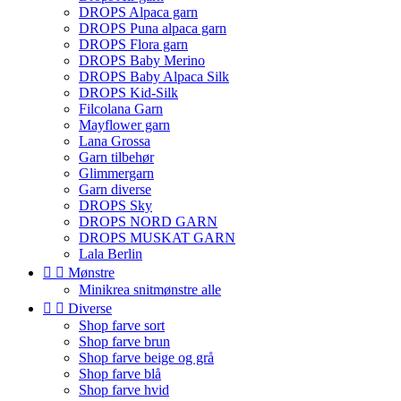
DROPS Alpaca garn
DROPS Puna alpaca garn
DROPS Flora garn
DROPS Baby Merino
DROPS Baby Alpaca Silk
DROPS Kid-Silk
Filcolana Garn
Mayflower garn
Lana Grossa
Garn tilbehør
Glimmergarn
Garn diverse
DROPS Sky
DROPS NORD GARN
DROPS MUSKAT GARN
Lala Berlin


Mønstre
Minikrea snitmønstre alle


Diverse
Shop farve sort
Shop farve brun
Shop farve beige og grå
Shop farve blå
Shop farve hvid