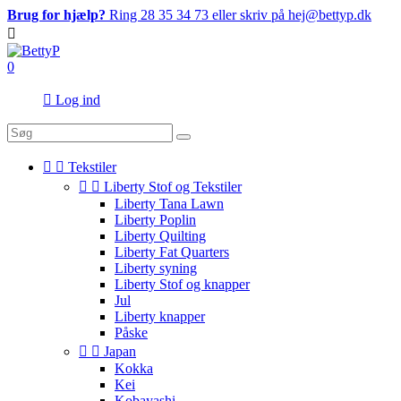
Brug for hjælp?
Ring 28 35 34 73 eller skriv på hej@bettyp.dk

0

Log ind


Tekstiler


Liberty Stof og Tekstiler
Liberty Tana Lawn
Liberty Poplin
Liberty Quilting
Liberty Fat Quarters
Liberty syning
Liberty Stof og knapper
Jul
Liberty knapper
Påske


Japan
Kokka
Kei
Kobayashi