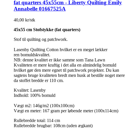
fat quarters 45x55cm - Liberty Quilting Emily
Annabelle 01667525A
40,00 kr/stk
45x55 cm Stofstykke (fat quarters)
Stof til quilting og patchwork.
Lasenby Quilting Cotton hvilket er en meget lækker
ren bomuldskvalitet.
NB: denne kvalitet er ikke samme som Tana Lawn
Kvaliteten er mere kraftig i det alla en almindelig bomuld
hvilket gør den mere egnet til patchwork projekter. Du kan
sagtens bruge kvaliteten bredt men husk at bestille noget mere
da stoffet bredde er 110 cm.
Kvalitet: Lasenby
Indhold: 100% bomuld
Vægt m2: 146g/m2 (100x100cm)
Vægt en meter: 167 gram per løbende meter (100x114cm)
Rullebredde total: 114 cm
Rullebredde brugbar: 108cm (uden ægkant)