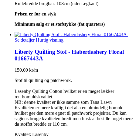
Rullebredde brugbar: 108cm (uden ægkant)
Prisen er for en styk
Minimum salg er et stofstykke (fat quarters)
Se detaljer
Hurtig visning
Liberty Quilting Stof - Haberdashery Floral
01667443A
150,00 kr/m
Stof til quilting og patchwork.
Lasenby Quilting Cotton hvilket er en meget lækker
ren bomuldskvalitet.
NB: denne kvalitet er ikke samme som Tana Lawn
Kvaliteten er mere kraftig i det alla en almindelig bomuld
hvilket gør den mere egnet til patchwork projekter. Du kan
sagtens bruge kvaliteten bredt men husk at bestille noget mere
da stoffet bredde er 110 cm.
Kvalitet: Lasenby