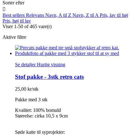
Sorter efter

Best sellers
Relevans
Navn, A til Z
Navn, Z til A
Pris, lav til høj
Pris, høj til lav
Viser 1-50 of 465 vare(r)
Aktive filtre
Se detaljer
Hurtig visning
Stof pakke - 3stk retro cats
25,00 kr/stk
Pakke med 3 stk
Kvalitet: 100% bomuld
Størrelse: cirka 10,5 x 9cm
Søde katte til syprojekter: