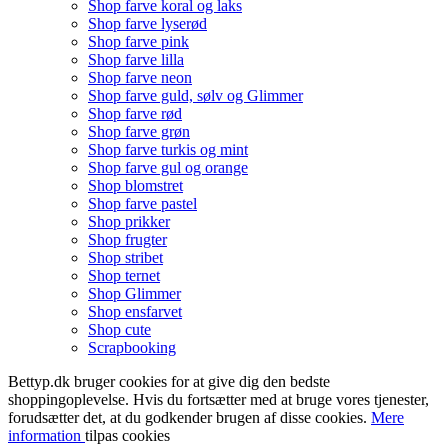
Shop farve koral og laks
Shop farve lyserød
Shop farve pink
Shop farve lilla
Shop farve neon
Shop farve guld, sølv og Glimmer
Shop farve rød
Shop farve grøn
Shop farve turkis og mint
Shop farve gul og orange
Shop blomstret
Shop farve pastel
Shop prikker
Shop frugter
Shop stribet
Shop ternet
Shop Glimmer
Shop ensfarvet
Shop cute
Scrapbooking
Bettyp.dk bruger cookies for at give dig den bedste
shoppingoplevelse. Hvis du fortsætter med at bruge vores tjenester,
forudsætter det, at du godkender brugen af disse cookies.
Mere
information
tilpas cookies