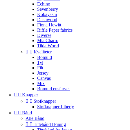
Echino
Sevenberry
Kobayashi
Dashwood
Fiona Hewitt
Riffle Paper fabrics
Diverse
Mia Charro
Tilda World


Kvaliteter
Bomuld
Tyl
Filt
Jersey
Canvas
Mix
Bomuld ensfarvet


Knapper


Stofknapper
Stofknapper Liberty


Bånd
Alle Bånd


Tittebånd | Piping
Tittebånd fra Japan