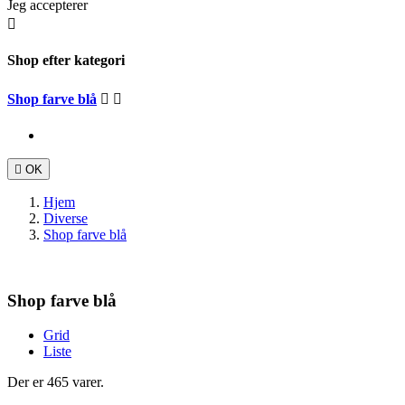
Jeg accepterer

Shop efter kategori
Shop farve blå



OK
Hjem
Diverse
Shop farve blå
Shop farve blå
Grid
Liste
Der er 465 varer.