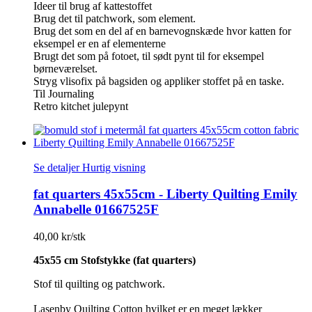
Ideer til brug af kattestoffet
Brug det til patchwork, som element.
Brug det som en del af en barnevognskæde hvor katten for
eksempel er en af elementerne
Brugt det som på fotoet, til sødt pynt til for eksempel
børneværelset.
Stryg vlisofix på bagsiden og appliker stoffet på en taske.
Til Journaling
Retro kitchet julepynt
Se detaljer
Hurtig visning
fat quarters 45x55cm - Liberty Quilting Emily
Annabelle 01667525F
40,00 kr/stk
45x55 cm Stofstykke (fat quarters)
Stof til quilting og patchwork.
Lasenby Quilting Cotton hvilket er en meget lækker