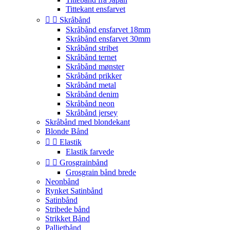
Tittekant ensfarvet


Skråbånd
Skråbånd ensfarvet 18mm
Skråbånd ensfarvet 30mm
Skråbånd stribet
Skråbånd ternet
Skråbånd mønster
Skråbånd prikker
Skråbånd metal
Skråbånd denim
Skråbånd neon
Skråbånd jersey
Skråbånd med blondekant
Blonde Bånd


Elastik
Elastik farvede


Grosgrainbånd
Grosgrain bånd brede
Neonbånd
Rynket Satinbånd
Satinbånd
Stribede bånd
Strikket Bånd
Pallietbånd