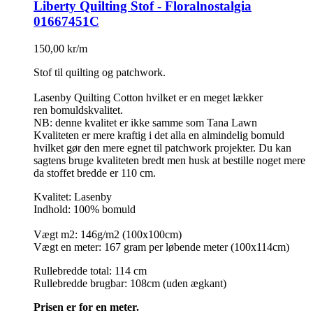
Liberty Quilting Stof - Floralnostalgia
01667451C
150,00 kr/m
Stof til quilting og patchwork.
Lasenby Quilting Cotton hvilket er en meget lækker
ren bomuldskvalitet.
NB: denne kvalitet er ikke samme som Tana Lawn
Kvaliteten er mere kraftig i det alla en almindelig bomuld
hvilket gør den mere egnet til patchwork projekter. Du kan
sagtens bruge kvaliteten bredt men husk at bestille noget mere
da stoffet bredde er 110 cm.
Kvalitet: Lasenby
Indhold: 100% bomuld
Vægt m2: 146g/m2 (100x100cm)
Vægt en meter: 167 gram per løbende meter (100x114cm)
Rullebredde total: 114 cm
Rullebredde brugbar: 108cm (uden ægkant)
Prisen er for en meter.