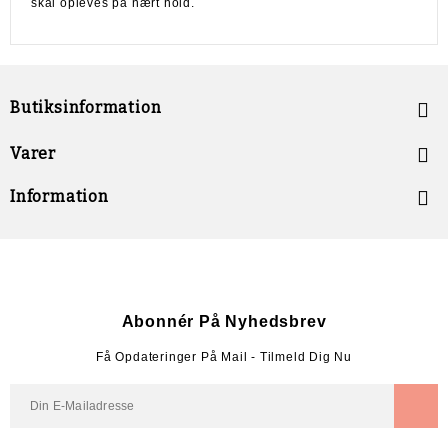
skal opleves på nært hold.
Butiksinformation


Varer

Information
Abonnér På Nyhedsbrev
Få Opdateringer På Mail - Tilmeld Dig Nu