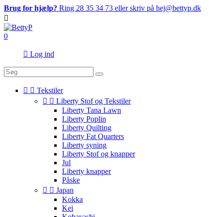
Brug for hjælp?
Ring 28 35 34 73 eller skriv på hej@bettyp.dk

0

Log ind


Tekstiler


Liberty Stof og Tekstiler
Liberty Tana Lawn
Liberty Poplin
Liberty Quilting
Liberty Fat Quarters
Liberty syning
Liberty Stof og knapper
Jul
Liberty knapper
Påske


Japan
Kokka
Kei
Kobayashi