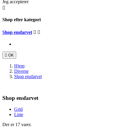
Jeg accepterer

Shop efter kategori
Shop ensfarvet



OK
Hjem
Diverse
Shop ensfarvet
Shop ensfarvet
Grid
Liste
Der er 17 varer.