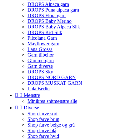
DROPS Alpaca garn
DROPS Puna alpaca garn
DROPS Flora garn
DROPS Baby Merino
DROPS Baby Alpaca Silk
DROPS Kid-Silk
Filcolana Garn
Mayflower garn
Lana Grossa
Garn tilbehør
Glimmergarn
Garn diverse
DROPS Sky
DROPS NORD GARN
DROPS MUSKAT GARN
Lala Berlin


Mønstre
Minikrea snitmønstre alle


Diverse
Shop farve sort
Shop farve brun
Shop farve beige og grå
Shop farve blå
Shop farve hvid