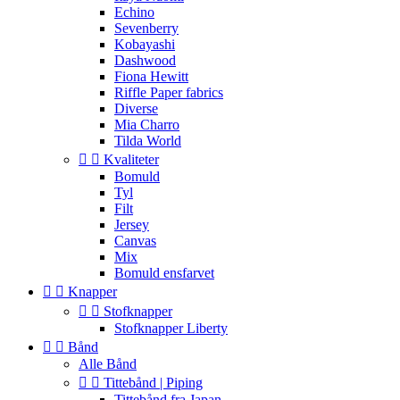
Echino
Sevenberry
Kobayashi
Dashwood
Fiona Hewitt
Riffle Paper fabrics
Diverse
Mia Charro
Tilda World


Kvaliteter
Bomuld
Tyl
Filt
Jersey
Canvas
Mix
Bomuld ensfarvet


Knapper


Stofknapper
Stofknapper Liberty


Bånd
Alle Bånd


Tittebånd | Piping
Tittebånd fra Japan