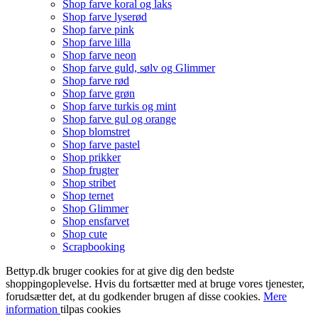
Shop farve koral og laks
Shop farve lyserød
Shop farve pink
Shop farve lilla
Shop farve neon
Shop farve guld, sølv og Glimmer
Shop farve rød
Shop farve grøn
Shop farve turkis og mint
Shop farve gul og orange
Shop blomstret
Shop farve pastel
Shop prikker
Shop frugter
Shop stribet
Shop ternet
Shop Glimmer
Shop ensfarvet
Shop cute
Scrapbooking
Bettyp.dk bruger cookies for at give dig den bedste
shoppingoplevelse. Hvis du fortsætter med at bruge vores tjenester,
forudsætter det, at du godkender brugen af disse cookies.
Mere
information
tilpas cookies