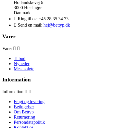
Hollandskevej 6
3000 Helsingør
Danmark

Ring til os:
+45 28 35 34 73

Send en mail:
hej@bettyp.dk
Varer
Varer


Tilbud
Nyheder
Mest solgte
Information
Information


Fragt og levering
Betingelser
Om Bettyp
Returnering
Persondatapolitik
Kontakt os