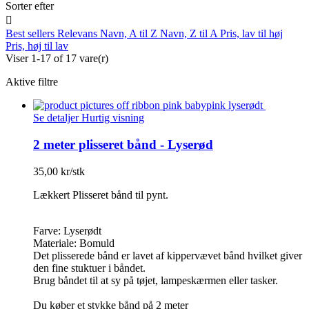
Sorter efter

Best sellers
Relevans
Navn, A til Z
Navn, Z til A
Pris, lav til høj
Pris, høj til lav
Viser 1-17 of 17 vare(r)
Aktive filtre
Se detaljer
Hurtig visning
2 meter plisseret bånd - Lyserød
35,00 kr/stk
Lækkert Plisseret bånd til pynt.
Farve: Lyserødt
Materiale: Bomuld
Det plisserede bånd er lavet af kippervævet bånd hvilket giver
den fine stuktuer i båndet.
Brug båndet til at sy på tøjet, lampeskærmen eller tasker.
Du køber et stykke bånd på 2 meter