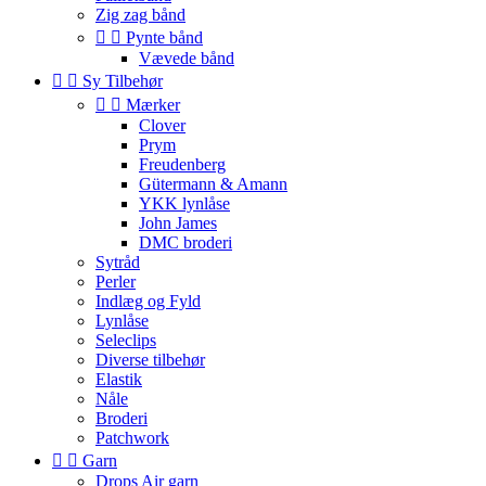
Zig zag bånd


Pynte bånd
Vævede bånd


Sy Tilbehør


Mærker
Clover
Prym
Freudenberg
Gütermann & Amann
YKK lynlåse
John James
DMC broderi
Sytråd
Perler
Indlæg og Fyld
Lynlåse
Seleclips
Diverse tilbehør
Elastik
Nåle
Broderi
Patchwork


Garn
Drops Air garn