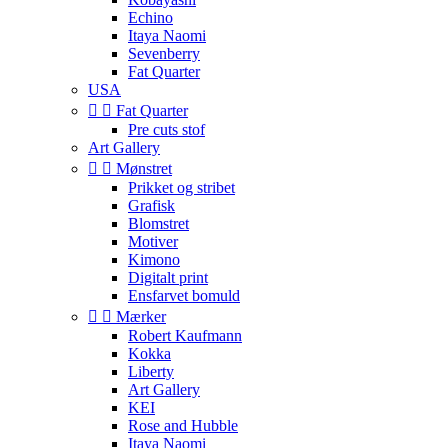
Echino
Itaya Naomi
Sevenberry
Fat Quarter
USA


Fat Quarter
Pre cuts stof
Art Gallery


Mønstret
Prikket og stribet
Grafisk
Blomstret
Motiver
Kimono
Digitalt print
Ensfarvet bomuld


Mærker
Robert Kaufmann
Kokka
Liberty
Art Gallery
KEI
Rose and Hubble
Itaya Naomi