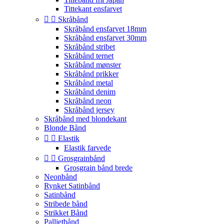
Tittekant ensfarvet


Skråbånd
Skråbånd ensfarvet 18mm
Skråbånd ensfarvet 30mm
Skråbånd stribet
Skråbånd ternet
Skråbånd mønster
Skråbånd prikker
Skråbånd metal
Skråbånd denim
Skråbånd neon
Skråbånd jersey
Skråbånd med blondekant
Blonde Bånd


Elastik
Elastik farvede


Grosgrainbånd
Grosgrain bånd brede
Neonbånd
Rynket Satinbånd
Satinbånd
Stribede bånd
Strikket Bånd
Pallietbånd