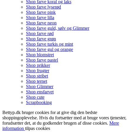
Shop farve koral og laks
Shop farve lyserød
Shop farve pink
Shop farve lilla
Shop farve neon
Shop farve guld, sølv og Glimmer
Shop farve rød
Shop farve grøn
Shop farve turkis og mint
Shop farve gul og orange
Shop blomstret
Shop farve pastel
Shop prikker
Shop frugter
Shop stribet
Shop ternet
Shop Glimmer
Shop ensfarvet
Shop cute
Scrapbooking
Bettyp.dk bruger cookies for at give dig den bedste
shoppingoplevelse. Hvis du fortsætter med at bruge vores tjenester,
forudsætter det, at du godkender brugen af disse cookies.
Mere
information
tilpas cookies