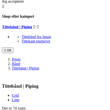
Jeg accepterer

Shop efter kategori
Tittebånd | Piping


Tittebånd fra Japan
Tittekant ensfarvet

OK
Hjem
Bånd
Tittebånd | Piping
Tittebånd | Piping
Grid
Liste
Der er 74 varer.