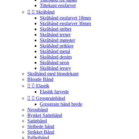
Tittekant ensfarvet


Skråbånd
Skråbånd ensfarvet 18mm
Skråbånd ensfarvet 30mm
Skråbånd stribet
Skråbånd ternet
Skråbånd mønster
Skråbånd prikker
Skråbånd metal
Skråbånd denim
Skråbånd neon
Skråbånd jersey
Skråbånd med blondekant
Blonde Bånd


Elastik
Elastik farvede


Grosgrainbånd
Grosgrain bånd brede
Neonbånd
Rynket Satinbånd
Satinbånd
Stribede bånd
Strikket Bånd
Pallietbånd