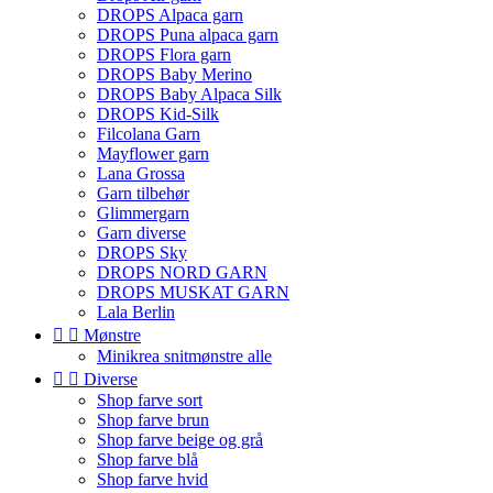
DROPS Alpaca garn
DROPS Puna alpaca garn
DROPS Flora garn
DROPS Baby Merino
DROPS Baby Alpaca Silk
DROPS Kid-Silk
Filcolana Garn
Mayflower garn
Lana Grossa
Garn tilbehør
Glimmergarn
Garn diverse
DROPS Sky
DROPS NORD GARN
DROPS MUSKAT GARN
Lala Berlin


Mønstre
Minikrea snitmønstre alle


Diverse
Shop farve sort
Shop farve brun
Shop farve beige og grå
Shop farve blå
Shop farve hvid