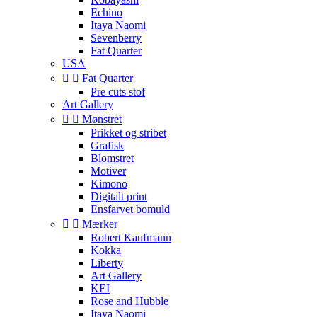
Echino
Itaya Naomi
Sevenberry
Fat Quarter
USA


Fat Quarter
Pre cuts stof
Art Gallery


Mønstret
Prikket og stribet
Grafisk
Blomstret
Motiver
Kimono
Digitalt print
Ensfarvet bomuld


Mærker
Robert Kaufmann
Kokka
Liberty
Art Gallery
KEI
Rose and Hubble
Itaya Naomi