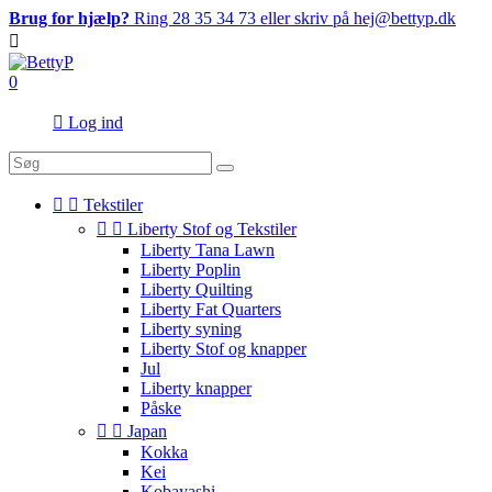
Brug for hjælp?
Ring 28 35 34 73 eller skriv på hej@bettyp.dk

0

Log ind


Tekstiler


Liberty Stof og Tekstiler
Liberty Tana Lawn
Liberty Poplin
Liberty Quilting
Liberty Fat Quarters
Liberty syning
Liberty Stof og knapper
Jul
Liberty knapper
Påske


Japan
Kokka
Kei
Kobayashi