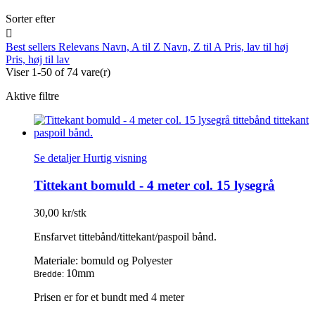
Sorter efter

Best sellers
Relevans
Navn, A til Z
Navn, Z til A
Pris, lav til høj
Pris, høj til lav
Viser 1-50 of 74 vare(r)
Aktive filtre
Se detaljer
Hurtig visning
Tittekant bomuld - 4 meter col. 15 lysegrå
30,00 kr/stk
Ensfarvet tittebånd/tittekant/paspoil bånd.
Materiale: bomuld og Polyester
10mm
Bredde:
Prisen er for et bundt med 4 meter