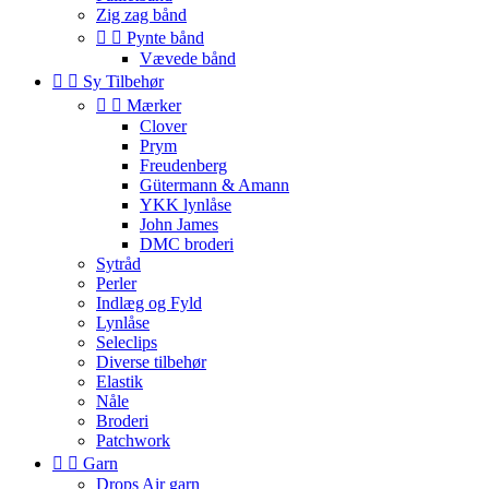
Zig zag bånd


Pynte bånd
Vævede bånd


Sy Tilbehør


Mærker
Clover
Prym
Freudenberg
Gütermann & Amann
YKK lynlåse
John James
DMC broderi
Sytråd
Perler
Indlæg og Fyld
Lynlåse
Seleclips
Diverse tilbehør
Elastik
Nåle
Broderi
Patchwork


Garn
Drops Air garn