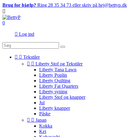
Brug for hjælp?
Ring 28 35 34 73 eller skriv på hej@bettyp.dk

0

Log ind


Tekstiler


Liberty Stof og Tekstiler
Liberty Tana Lawn
Liberty Poplin
Liberty Quilting
Liberty Fat Quarters
Liberty syning
Liberty Stof og knapper
Jul
Liberty knapper
Påske


Japan
Kokka
Kei
Kobayashi