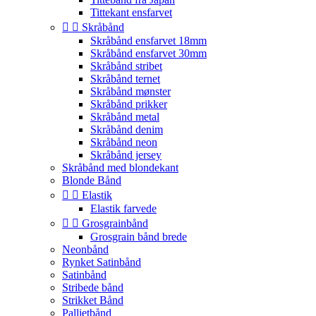
Tittekant ensfarvet


Skråbånd
Skråbånd ensfarvet 18mm
Skråbånd ensfarvet 30mm
Skråbånd stribet
Skråbånd ternet
Skråbånd mønster
Skråbånd prikker
Skråbånd metal
Skråbånd denim
Skråbånd neon
Skråbånd jersey
Skråbånd med blondekant
Blonde Bånd


Elastik
Elastik farvede


Grosgrainbånd
Grosgrain bånd brede
Neonbånd
Rynket Satinbånd
Satinbånd
Stribede bånd
Strikket Bånd
Pallietbånd