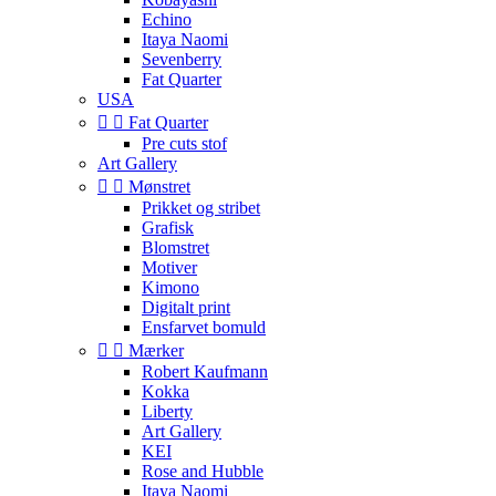
Echino
Itaya Naomi
Sevenberry
Fat Quarter
USA


Fat Quarter
Pre cuts stof
Art Gallery


Mønstret
Prikket og stribet
Grafisk
Blomstret
Motiver
Kimono
Digitalt print
Ensfarvet bomuld


Mærker
Robert Kaufmann
Kokka
Liberty
Art Gallery
KEI
Rose and Hubble
Itaya Naomi