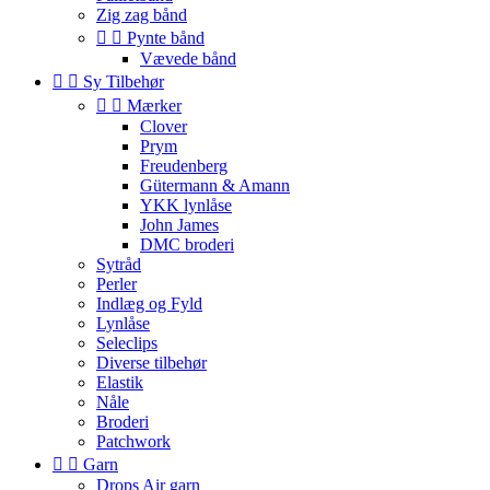
Zig zag bånd


Pynte bånd
Vævede bånd


Sy Tilbehør


Mærker
Clover
Prym
Freudenberg
Gütermann & Amann
YKK lynlåse
John James
DMC broderi
Sytråd
Perler
Indlæg og Fyld
Lynlåse
Seleclips
Diverse tilbehør
Elastik
Nåle
Broderi
Patchwork


Garn
Drops Air garn