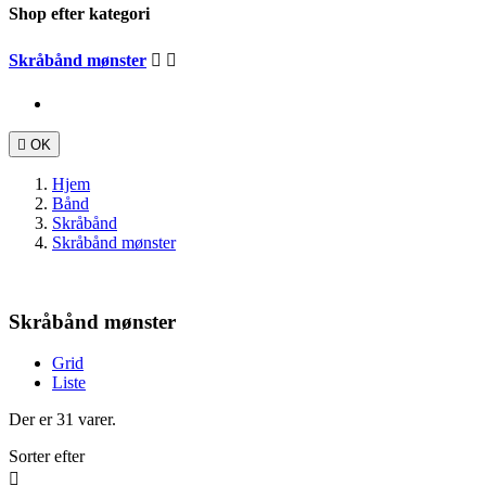
Shop efter kategori
Skråbånd mønster



OK
Hjem
Bånd
Skråbånd
Skråbånd mønster
Skråbånd mønster
Grid
Liste
Der er 31 varer.
Sorter efter
