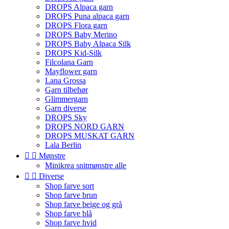
DROPS Alpaca garn
DROPS Puna alpaca garn
DROPS Flora garn
DROPS Baby Merino
DROPS Baby Alpaca Silk
DROPS Kid-Silk
Filcolana Garn
Mayflower garn
Lana Grossa
Garn tilbehør
Glimmergarn
Garn diverse
DROPS Sky
DROPS NORD GARN
DROPS MUSKAT GARN
Lala Berlin


Mønstre
Minikrea snitmønstre alle


Diverse
Shop farve sort
Shop farve brun
Shop farve beige og grå
Shop farve blå
Shop farve hvid