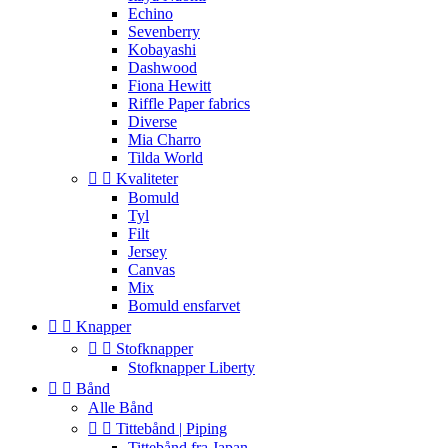
Echino
Sevenberry
Kobayashi
Dashwood
Fiona Hewitt
Riffle Paper fabrics
Diverse
Mia Charro
Tilda World


Kvaliteter
Bomuld
Tyl
Filt
Jersey
Canvas
Mix
Bomuld ensfarvet


Knapper


Stofknapper
Stofknapper Liberty


Bånd
Alle Bånd


Tittebånd | Piping
Tittebånd fra Japan