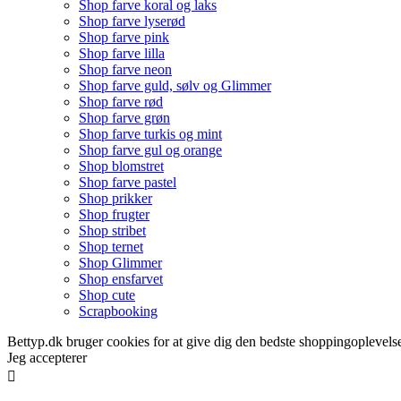
Shop farve koral og laks
Shop farve lyserød
Shop farve pink
Shop farve lilla
Shop farve neon
Shop farve guld, sølv og Glimmer
Shop farve rød
Shop farve grøn
Shop farve turkis og mint
Shop farve gul og orange
Shop blomstret
Shop farve pastel
Shop prikker
Shop frugter
Shop stribet
Shop ternet
Shop Glimmer
Shop ensfarvet
Shop cute
Scrapbooking
Bettyp.dk bruger cookies for at give dig den bedste shoppingoplevelse
Jeg accepterer
