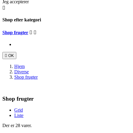
Jeg accepterer

Shop efter kategori
Shop frugter



OK
Hjem
Diverse
Shop frugter
Shop frugter
Grid
Liste
Der er 28 varer.