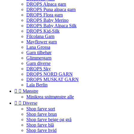
DROPS Alpaca garn
DROPS Puna alpaca garn
DROPS Flora garn
DROPS Baby Merino
DROPS Baby Alpaca Silk
DROPS Kid-Silk
Filcolana Garn
Mayflower garn
Lana Grossa
Garn tilbehør
Glimmergarn
Garn diverse
DROPS Sky
DROPS NORD GARN
DROPS MUSKAT GARN
Lala Berlin


Mønstre
Minikrea snitmønstre alle


Diverse
Shop farve sort
Shop farve brun
Shop farve beige og grå
Shop farve blå
Shop farve hvid