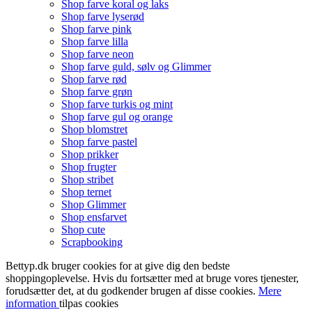
Shop farve koral og laks
Shop farve lyserød
Shop farve pink
Shop farve lilla
Shop farve neon
Shop farve guld, sølv og Glimmer
Shop farve rød
Shop farve grøn
Shop farve turkis og mint
Shop farve gul og orange
Shop blomstret
Shop farve pastel
Shop prikker
Shop frugter
Shop stribet
Shop ternet
Shop Glimmer
Shop ensfarvet
Shop cute
Scrapbooking
Bettyp.dk bruger cookies for at give dig den bedste
shoppingoplevelse. Hvis du fortsætter med at bruge vores tjenester,
forudsætter det, at du godkender brugen af disse cookies.
Mere
information
tilpas cookies