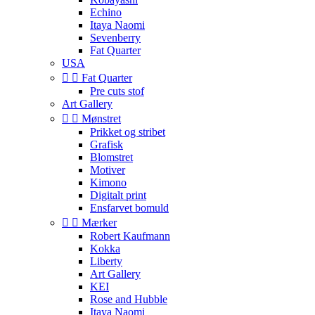
Echino
Itaya Naomi
Sevenberry
Fat Quarter
USA


Fat Quarter
Pre cuts stof
Art Gallery


Mønstret
Prikket og stribet
Grafisk
Blomstret
Motiver
Kimono
Digitalt print
Ensfarvet bomuld


Mærker
Robert Kaufmann
Kokka
Liberty
Art Gallery
KEI
Rose and Hubble
Itaya Naomi