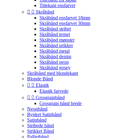
Tittekant ensfarvet


Skråbånd
Skråbånd ensfarvet 18mm
Skråbånd ensfarvet 30mm
Skråbånd stribet
Skråbånd ternet
Skråbånd mønster
Skråbånd prikker
Skråbånd metal
Skråbånd denim
Skråbånd neon
Skråbånd jersey
Skråbånd med blondekant
Blonde Bånd


Elastik
Elastik farvede


Grosgrainbånd
Grosgrain bånd brede
Neonbånd
Rynket Satinbånd
Satinbånd
Stribede bånd
Strikket Bånd
Pallietbånd