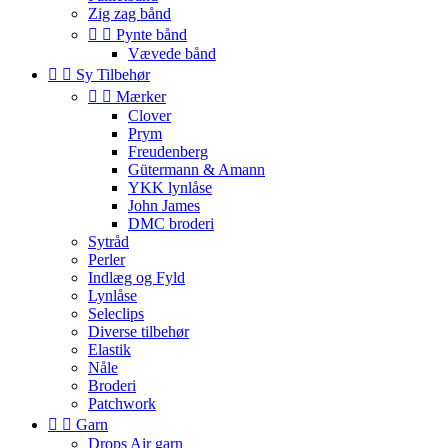
Zig zag bånd


Pynte bånd
Vævede bånd


Sy Tilbehør


Mærker
Clover
Prym
Freudenberg
Gütermann & Amann
YKK lynlåse
John James
DMC broderi
Sytråd
Perler
Indlæg og Fyld
Lynlåse
Seleclips
Diverse tilbehør
Elastik
Nåle
Broderi
Patchwork


Garn
Drops Air garn