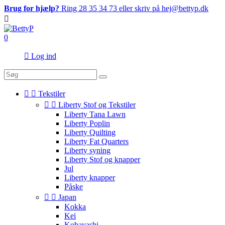
Brug for hjælp?
Ring 28 35 34 73 eller skriv på hej@bettyp.dk

0

Log ind


Tekstiler


Liberty Stof og Tekstiler
Liberty Tana Lawn
Liberty Poplin
Liberty Quilting
Liberty Fat Quarters
Liberty syning
Liberty Stof og knapper
Jul
Liberty knapper
Påske


Japan
Kokka
Kei
Kobayashi