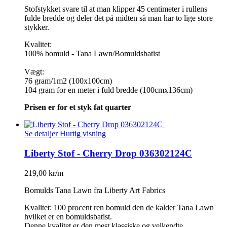
Stofstykket svare til at man klipper 45 centimeter i rullens
fulde bredde og deler det på midten så man har to lige store
stykker.
Kvalitet:
100% bomuld - Tana Lawn/Bomuldsbatist
Vægt:
76 gram/1m2 (100x100cm)
104 gram for en meter i fuld bredde (100cmx136cm)
Prisen er for et styk fat quarter
Se detaljer
Hurtig visning
Liberty Stof - Cherry Drop 036302124C
219,00 kr/m
Bomulds Tana Lawn fra Liberty Art Fabrics
Kvalitet: 100 procent ren bomuld den de kalder Tana Lawn
hvilket er en bomuldsbatist.
Denne kvalitet er den mest klassiske og velkendte.