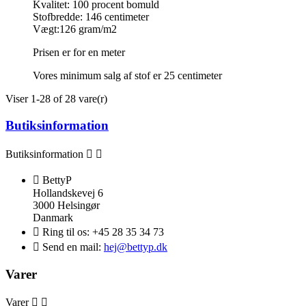
Kvalitet: 100 procent bomuld
Stofbredde: 146 centimeter
Vægt:126 gram/m2
Prisen er for en meter
Vores minimum salg af stof er 25 centimeter
Viser 1-28 of 28 vare(r)
Butiksinformation
Butiksinformation



BettyP
Hollandskevej 6
3000 Helsingør
Danmark

Ring til os:
+45 28 35 34 73

Send en mail:
hej@bettyp.dk
Varer
Varer

