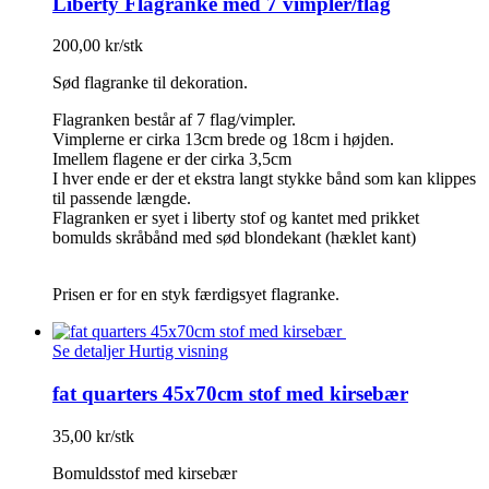
Liberty Flagranke med 7 vimpler/flag
200,00 kr/stk
Sød flagranke til dekoration.
Flagranken består af 7 flag/vimpler.
Vimplerne er cirka 13cm brede og 18cm i højden.
Imellem flagene er der cirka 3,5cm
I hver ende er der et ekstra langt stykke bånd som kan klippes
til passende længde.
Flagranken er syet i liberty stof og kantet med prikket
bomulds skråbånd med sød blondekant (hæklet kant)
Prisen er for en styk færdigsyet flagranke.
Se detaljer
Hurtig visning
fat quarters 45x70cm stof med kirsebær
35,00 kr/stk
Bomuldsstof med kirsebær