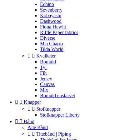
Echino
Sevenberry
Kobayashi
Dashwood
Fiona Hewitt
Riffle Paper fabrics
Diverse
Mia Charro
Tilda World


Kvaliteter
Bomuld
Tyl
Filt
Jersey
Canvas
Mix
Bomuld ensfarvet


Knapper


Stofknapper
Stofknapper Liberty


Bånd
Alle Bånd


Tittebånd | Piping
Tittebånd fra Japan