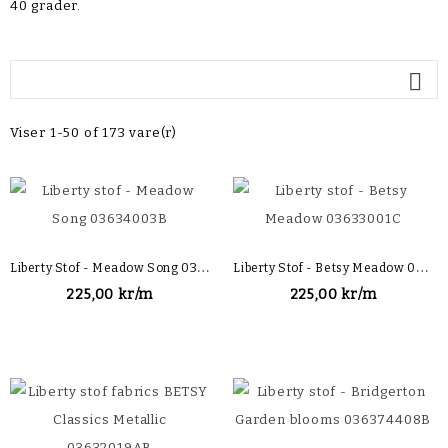
40 grader.

Viser 1-50 of 173 vare(r)
L
Iberty Stof - Meadow Song 03634003B
L
Iberty Stof - Betsy Meadow 03633001C
225,00 kr/m
225,00 kr/m