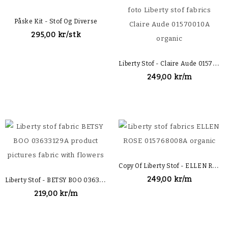
Påske Kit - Stof Og Diverse
295,00 kr/stk
L
Iberty Stof - Claire Aude 01570010A Organic
249,00 kr/m
C
Opy Of Liberty Stof - ELLEN ROSE 015768008A Organic
L
Iberty Stof - BETSY BOO 03633129A
249,00 kr/m
219,00 kr/m