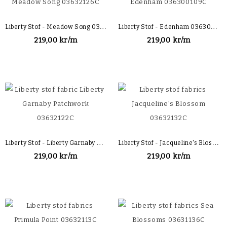
L
Iberty Stof - Meadow Song 03632126C
L
Iberty Stof - Edenham 036300109C
219,00 kr/m
219,00 kr/m
L
Iberty Stof - Liberty Garnaby Patchwork 03632122C
L
Iberty Stof - Jacqueline's Blossom 03632132C
219,00 kr/m
219,00 kr/m