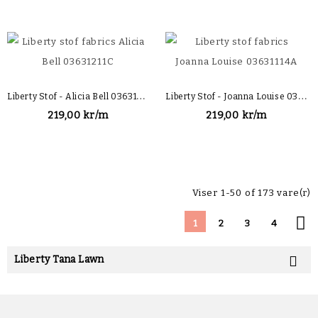
L
Iberty Stof - Alicia Bell 03631211C
L
Iberty Stof - Joanna Louise 03631114A
219,00 kr/m
219,00 kr/m
Viser 1-50 of 173 vare(r)

1
2
3
4
Liberty Tana Lawn
