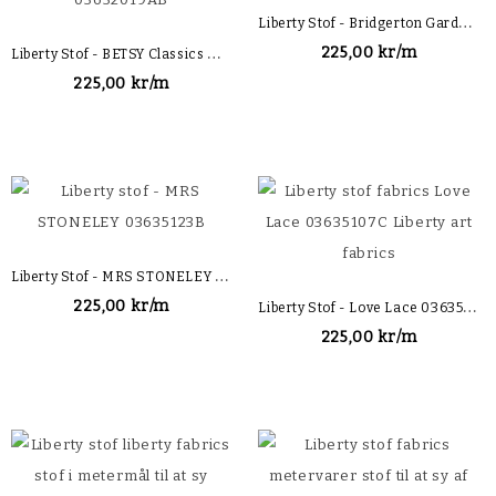
L
Iberty Stof - Bridgerton Garden Blooms 036374408B
L
Iberty Stof - BETSY Classics Metallic
225,00 kr/m
225,00 kr/m
L
Iberty Stof - MRS STONELEY 03635123B
L
Iberty Stof - Love Lace 03635107C
225,00 kr/m
225,00 kr/m