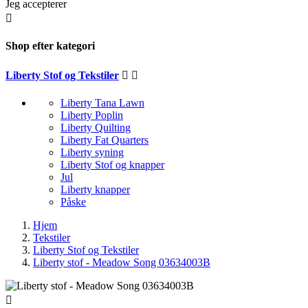
Jeg accepterer

Shop efter kategori
Liberty Stof og Tekstiler


Liberty Tana Lawn
Liberty Poplin
Liberty Quilting
Liberty Fat Quarters
Liberty syning
Liberty Stof og knapper
Jul
Liberty knapper
Påske
Hjem
Tekstiler
Liberty Stof og Tekstiler
Liberty stof - Meadow Song 03634003B
