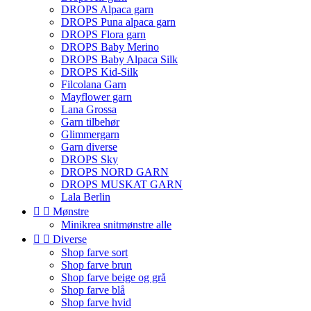
DROPS Alpaca garn
DROPS Puna alpaca garn
DROPS Flora garn
DROPS Baby Merino
DROPS Baby Alpaca Silk
DROPS Kid-Silk
Filcolana Garn
Mayflower garn
Lana Grossa
Garn tilbehør
Glimmergarn
Garn diverse
DROPS Sky
DROPS NORD GARN
DROPS MUSKAT GARN
Lala Berlin


Mønstre
Minikrea snitmønstre alle


Diverse
Shop farve sort
Shop farve brun
Shop farve beige og grå
Shop farve blå
Shop farve hvid