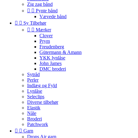
Zig zag bånd


Pynte bånd
Vævede bånd


Sy Tilbehør


Mærker
Clover
Prym
Freudenberg
Gütermann & Amann
YKK lynlåse
John James
DMC broderi
Sytråd
Perler
Indlæg og Fyld
Lynlåse
Seleclips
Diverse tilbehør
Elastik
Nåle
Broderi
Patchwork


Garn
Drops Air garn