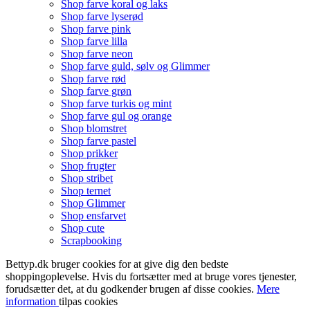
Shop farve koral og laks
Shop farve lyserød
Shop farve pink
Shop farve lilla
Shop farve neon
Shop farve guld, sølv og Glimmer
Shop farve rød
Shop farve grøn
Shop farve turkis og mint
Shop farve gul og orange
Shop blomstret
Shop farve pastel
Shop prikker
Shop frugter
Shop stribet
Shop ternet
Shop Glimmer
Shop ensfarvet
Shop cute
Scrapbooking
Bettyp.dk bruger cookies for at give dig den bedste
shoppingoplevelse. Hvis du fortsætter med at bruge vores tjenester,
forudsætter det, at du godkender brugen af disse cookies.
Mere
information
tilpas cookies