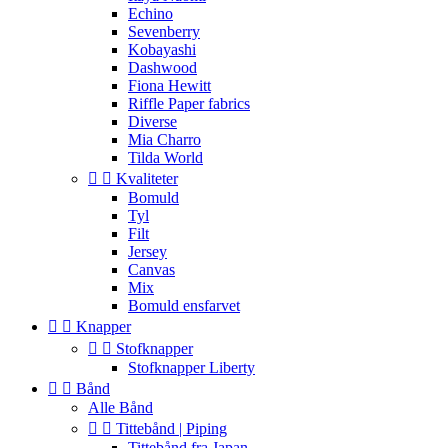
Echino
Sevenberry
Kobayashi
Dashwood
Fiona Hewitt
Riffle Paper fabrics
Diverse
Mia Charro
Tilda World


Kvaliteter
Bomuld
Tyl
Filt
Jersey
Canvas
Mix
Bomuld ensfarvet


Knapper


Stofknapper
Stofknapper Liberty


Bånd
Alle Bånd


Tittebånd | Piping
Tittebånd fra Japan