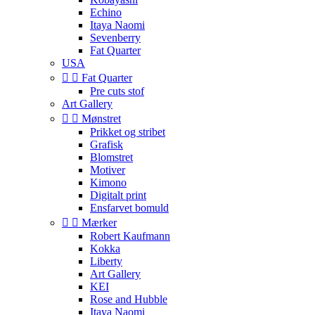
Echino
Itaya Naomi
Sevenberry
Fat Quarter
USA


Fat Quarter
Pre cuts stof
Art Gallery


Mønstret
Prikket og stribet
Grafisk
Blomstret
Motiver
Kimono
Digitalt print
Ensfarvet bomuld


Mærker
Robert Kaufmann
Kokka
Liberty
Art Gallery
KEI
Rose and Hubble
Itaya Naomi