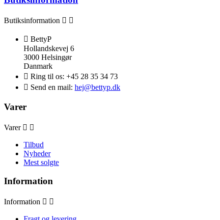
Butiksinformation



BettyP
Hollandskevej 6
3000 Helsingør
Danmark

Ring til os:
+45 28 35 34 73

Send en mail:
hej@bettyp.dk
Varer
Varer


Tilbud
Nyheder
Mest solgte
Information
Information


Fragt og levering