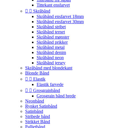
Tittekant ensfarvet


Skråbånd
Skråbånd ensfarvet 18mm
Skråbånd ensfarvet 30mm
Skråbånd stribet
Skråbånd ternet
Skråbånd mønster
Skråbånd prikker
Skråbånd metal
Skråbånd denim
Skråbånd neon
Skråbånd jersey
Skråbånd med blondekant
Blonde Bånd


Elastik
Elastik farvede


Grosgrainbånd
Grosgrain bånd brede
Neonbånd
Rynket Satinbånd
Satinbånd
Stribede bånd
Strikket Bånd
Pallietbånd