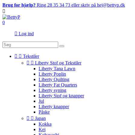
Brug for hjælp?
Ring 28 35 34 73 eller skriv på hej@bettyp.dk

0

Log ind


Tekstiler


Liberty Stof og Tekstiler
Liberty Tana Lawn
Liberty Poplin
Liberty Quilting
Liberty Fat Quarters
Liberty syning
Liberty Stof og knapper
Jul
Liberty knapper
Påske


Japan
Kokka
Kei
Kobayashi