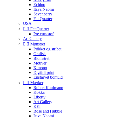
Echino
Itaya Naomi
Sevenberry
Fat Quarter
USA


Fat Quarter
Pre cuts stof
Art Gallery


Mønstret
Prikket og stribet
Grafisk
Blomstret
Motiver
Kimono
Digitalt print
Ensfarvet bomuld


Mærker
Robert Kaufmann
Kokka
Liberty
Art Gallery
KEI
Rose and Hubble
Itaya Naomi