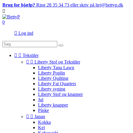
Brug for hjælp?
Ring 28 35 34 73 eller skriv på hej@bettyp.dk

0

Log ind


Tekstiler


Liberty Stof og Tekstiler
Liberty Tana Lawn
Liberty Poplin
Liberty Quilting
Liberty Fat Quarters
Liberty syning
Liberty Stof og knapper
Jul
Liberty knapper
Påske


Japan
Kokka
Kei
Kobayashi