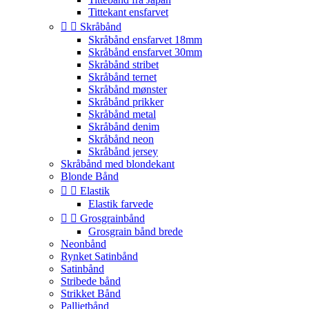
Tittekant ensfarvet


Skråbånd
Skråbånd ensfarvet 18mm
Skråbånd ensfarvet 30mm
Skråbånd stribet
Skråbånd ternet
Skråbånd mønster
Skråbånd prikker
Skråbånd metal
Skråbånd denim
Skråbånd neon
Skråbånd jersey
Skråbånd med blondekant
Blonde Bånd


Elastik
Elastik farvede


Grosgrainbånd
Grosgrain bånd brede
Neonbånd
Rynket Satinbånd
Satinbånd
Stribede bånd
Strikket Bånd
Pallietbånd