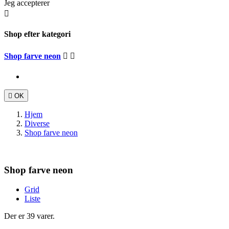
Jeg accepterer

Shop efter kategori
Shop farve neon



OK
Hjem
Diverse
Shop farve neon
Shop farve neon
Grid
Liste
Der er 39 varer.