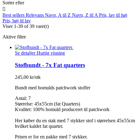
Sorter efter

Best sellers
Relevans
Navn, A til Z
Navn, Z til A
Pris, lav til høj
Pris, høj til lav
Viser 1-39 of 39 vare(r)
Aktive filtre
Se detaljer
Hurtig visning
Stofbundt - 7x Fat quarters
245,00 kr/stk
Bundt med bomulds patchwork stoffer
Antal: 7
Størrelse: 45x55cm (fat Quarters)
Kvalitet: 100% bomuld produceret til patchwork
Her køber du en stak med 7 stykker stof i størrelsen 45x55cm
hvilket kaldet fat quarter.
Prisen er for en pakke med 7 stykker.