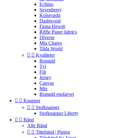
Echino
Sevenberry
Kobayashi
Dashwood
Fiona Hewitt
Riffle Paper fabrics
Diverse
Mia Charro
Tilda World


Kvaliteter
Bomuld
Tyl
Filt
Jersey
Canvas
Mix
Bomuld ensfarvet


Knapper


Stofknapper
Stofknapper Liberty


Bånd
Alle Bånd


Tittebånd | Piping
Tittebånd fra Japan