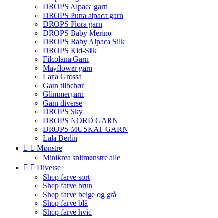
DROPS Alpaca garn
DROPS Puna alpaca garn
DROPS Flora garn
DROPS Baby Merino
DROPS Baby Alpaca Silk
DROPS Kid-Silk
Filcolana Garn
Mayflower garn
Lana Grossa
Garn tilbehør
Glimmergarn
Garn diverse
DROPS Sky
DROPS NORD GARN
DROPS MUSKAT GARN
Lala Berlin


Mønstre
Minikrea snitmønstre alle


Diverse
Shop farve sort
Shop farve brun
Shop farve beige og grå
Shop farve blå
Shop farve hvid