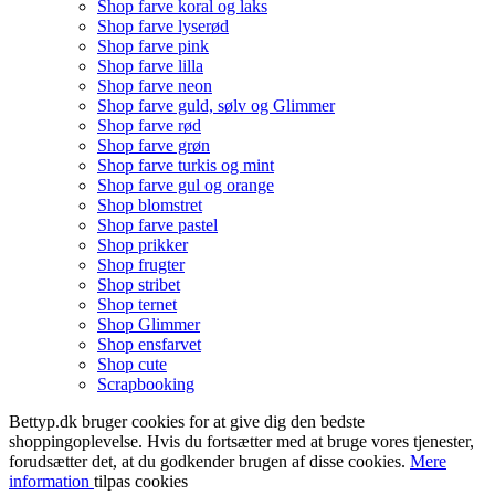
Shop farve koral og laks
Shop farve lyserød
Shop farve pink
Shop farve lilla
Shop farve neon
Shop farve guld, sølv og Glimmer
Shop farve rød
Shop farve grøn
Shop farve turkis og mint
Shop farve gul og orange
Shop blomstret
Shop farve pastel
Shop prikker
Shop frugter
Shop stribet
Shop ternet
Shop Glimmer
Shop ensfarvet
Shop cute
Scrapbooking
Bettyp.dk bruger cookies for at give dig den bedste
shoppingoplevelse. Hvis du fortsætter med at bruge vores tjenester,
forudsætter det, at du godkender brugen af disse cookies.
Mere
information
tilpas cookies