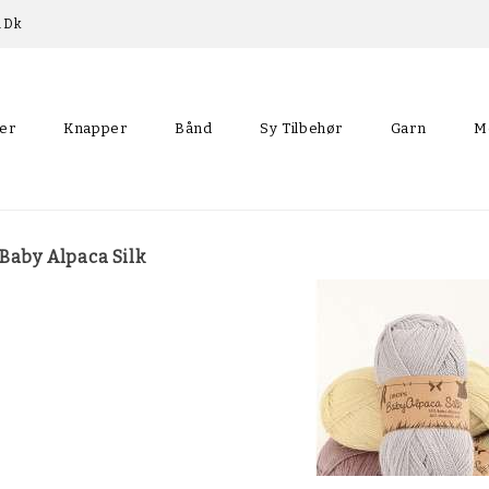
p.dk
ler
Knapper
Bånd
Sy Tilbehør
Garn
M
Skråbånd Med Blondekant
Baby Alpaca Silk