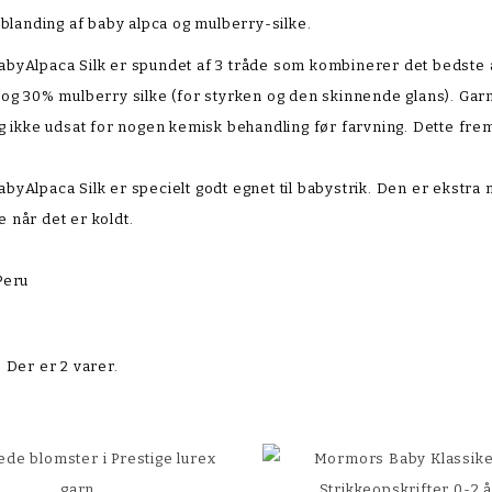
 blanding af baby alpca og mulberry-silke.
yAlpaca Silk er spundet af 3 tråde som kombinerer det bedste af
og 30% mulberry silke (for styrken og den skinnende glans). Garn
g ikke udsat for nogen kemisk behandling før farvning. Dette fr
yAlpaca Silk er specielt godt egnet til babystrik. Den er ekstra
 når det er koldt.
Peru
Der er 2 varer.