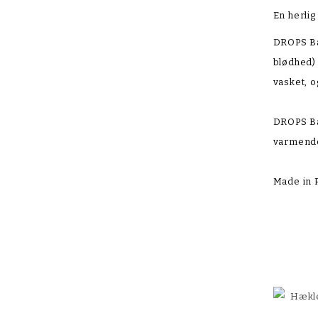
En herlig
DROPS Bab
blødhed) 
vasket, o
DROPS Bab
varmende
Made in 