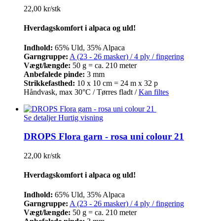
22,00 kr/stk
Hverdagskomfort i alpaca og uld!
Indhold:
65% Uld, 35% Alpaca
Garngruppe:
A (23 - 26 masker) / 4 ply / fingering
Vægt/længde:
50 g = ca. 210 meter
Anbefalede pinde:
3 mm
Strikkefasthed:
10 x 10 cm = 24 m x 32 p
Håndvask, max 30°C / Tørres fladt /
Kan filtes
Se detaljer
Hurtig visning
DROPS Flora garn - rosa uni colour 21
22,00 kr/stk
Hverdagskomfort i alpaca og uld!
Indhold:
65% Uld, 35% Alpaca
Garngruppe:
A (23 - 26 masker) / 4 ply / fingering
Vægt/længde:
50 g = ca. 210 meter