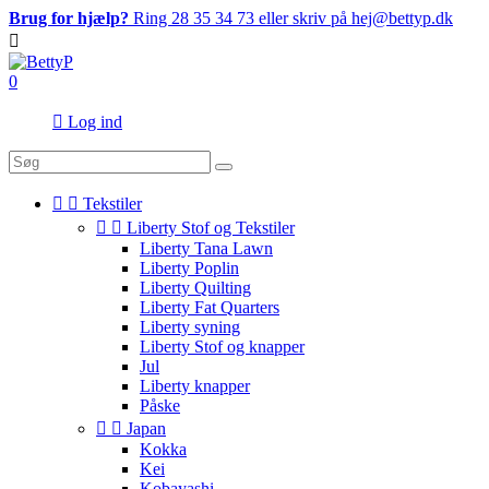
Brug for hjælp?
Ring 28 35 34 73 eller skriv på hej@bettyp.dk

0

Log ind


Tekstiler


Liberty Stof og Tekstiler
Liberty Tana Lawn
Liberty Poplin
Liberty Quilting
Liberty Fat Quarters
Liberty syning
Liberty Stof og knapper
Jul
Liberty knapper
Påske


Japan
Kokka
Kei
Kobayashi