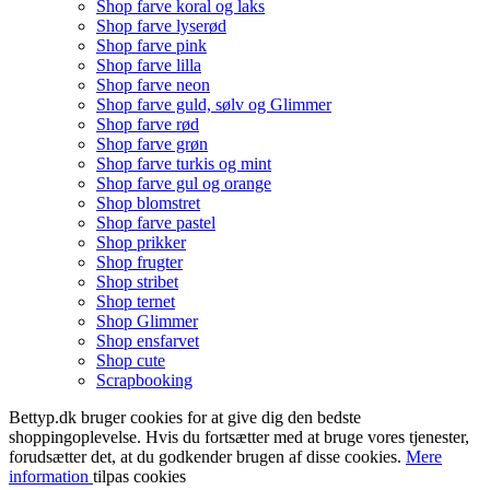
Shop farve koral og laks
Shop farve lyserød
Shop farve pink
Shop farve lilla
Shop farve neon
Shop farve guld, sølv og Glimmer
Shop farve rød
Shop farve grøn
Shop farve turkis og mint
Shop farve gul og orange
Shop blomstret
Shop farve pastel
Shop prikker
Shop frugter
Shop stribet
Shop ternet
Shop Glimmer
Shop ensfarvet
Shop cute
Scrapbooking
Bettyp.dk bruger cookies for at give dig den bedste
shoppingoplevelse. Hvis du fortsætter med at bruge vores tjenester,
forudsætter det, at du godkender brugen af disse cookies.
Mere
information
tilpas cookies