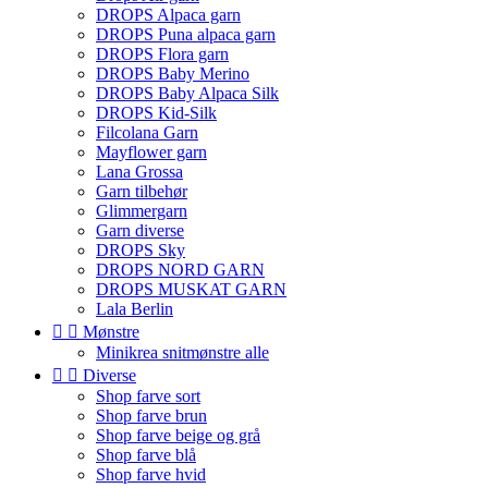
DROPS Alpaca garn
DROPS Puna alpaca garn
DROPS Flora garn
DROPS Baby Merino
DROPS Baby Alpaca Silk
DROPS Kid-Silk
Filcolana Garn
Mayflower garn
Lana Grossa
Garn tilbehør
Glimmergarn
Garn diverse
DROPS Sky
DROPS NORD GARN
DROPS MUSKAT GARN
Lala Berlin


Mønstre
Minikrea snitmønstre alle


Diverse
Shop farve sort
Shop farve brun
Shop farve beige og grå
Shop farve blå
Shop farve hvid