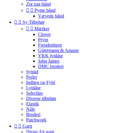
Zig zag bånd


Pynte bånd
Vævede bånd


Sy Tilbehør


Mærker
Clover
Prym
Freudenberg
Gütermann & Amann
YKK lynlåse
John James
DMC broderi
Sytråd
Perler
Indlæg og Fyld
Lynlåse
Seleclips
Diverse tilbehør
Elastik
Nåle
Broderi
Patchwork


Garn
Drops Air garn