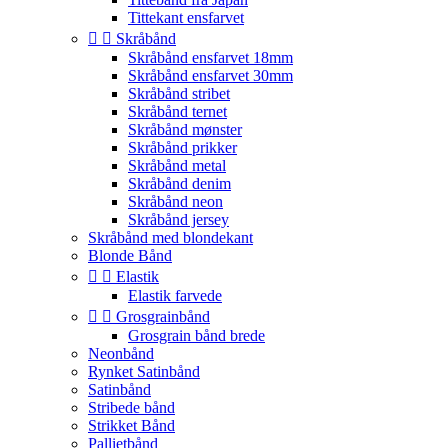
Tittekant ensfarvet


Skråbånd
Skråbånd ensfarvet 18mm
Skråbånd ensfarvet 30mm
Skråbånd stribet
Skråbånd ternet
Skråbånd mønster
Skråbånd prikker
Skråbånd metal
Skråbånd denim
Skråbånd neon
Skråbånd jersey
Skråbånd med blondekant
Blonde Bånd


Elastik
Elastik farvede


Grosgrainbånd
Grosgrain bånd brede
Neonbånd
Rynket Satinbånd
Satinbånd
Stribede bånd
Strikket Bånd
Pallietbånd