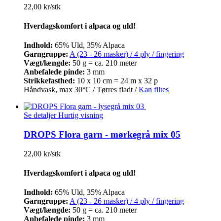
22,00 kr/stk
Hverdagskomfort i alpaca og uld!
Indhold:
65% Uld, 35% Alpaca
Garngruppe:
A (23 - 26 masker) / 4 ply / fingering
Vægt/længde:
50 g = ca. 210 meter
Anbefalede pinde:
3 mm
Strikkefasthed:
10 x 10 cm = 24 m x 32 p
Håndvask, max 30°C / Tørres fladt /
Kan filtes
Se detaljer
Hurtig visning
DROPS Flora garn - mørkegrå mix 05
22,00 kr/stk
Hverdagskomfort i alpaca og uld!
Indhold:
65% Uld, 35% Alpaca
Garngruppe:
A (23 - 26 masker) / 4 ply / fingering
Vægt/længde:
50 g = ca. 210 meter
Anbefalede pinde:
3 mm