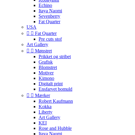
Echino
Itaya Naomi
Sevenberry
Fat Quarter
USA


Fat Quarter
Pre cuts stof
Art Gallery


Mønstret
Prikket og stribet
Grafisk
Blomstret
Motiver
Kimono
Digitalt print
Ensfarvet bomuld


Mærker
Robert Kaufmann
Kokka
Liberty
Art Gallery
KEI
Rose and Hubble
Itaya Naomi