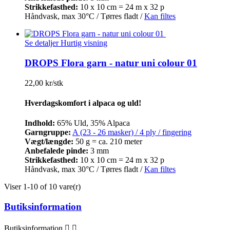
Strikkefasthed:
10 x 10 cm = 24 m x 32 p
Håndvask, max 30°C / Tørres fladt /
Kan filtes
Se detaljer
Hurtig visning
DROPS Flora garn - natur uni colour 01
22,00 kr/stk
Hverdagskomfort i alpaca og uld!
Indhold:
65% Uld, 35% Alpaca
Garngruppe:
A (23 - 26 masker) / 4 ply / fingering
Vægt/længde:
50 g = ca. 210 meter
Anbefalede pinde:
3 mm
Strikkefasthed:
10 x 10 cm = 24 m x 32 p
Håndvask, max 30°C / Tørres fladt /
Kan filtes
Viser 1-10 of 10 vare(r)
Butiksinformation
Butiksinformation

