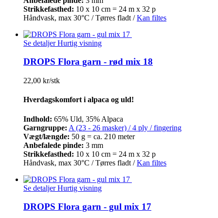
Anbefalede pinde:
3 mm
Strikkefasthed:
10 x 10 cm = 24 m x 32 p
Håndvask, max 30°C / Tørres fladt /
Kan filtes
Se detaljer
Hurtig visning
DROPS Flora garn - rød mix 18
22,00 kr/stk
Hverdagskomfort i alpaca og uld!
Indhold:
65% Uld, 35% Alpaca
Garngruppe:
A (23 - 26 masker) / 4 ply / fingering
Vægt/længde:
50 g = ca. 210 meter
Anbefalede pinde:
3 mm
Strikkefasthed:
10 x 10 cm = 24 m x 32 p
Håndvask, max 30°C / Tørres fladt /
Kan filtes
Se detaljer
Hurtig visning
DROPS Flora garn - gul mix 17