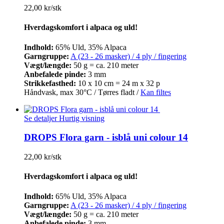
22,00 kr/stk
Hverdagskomfort i alpaca og uld!
Indhold:
65% Uld, 35% Alpaca
Garngruppe:
A (23 - 26 masker) / 4 ply / fingering
Vægt/længde:
50 g = ca. 210 meter
Anbefalede pinde:
3 mm
Strikkefasthed:
10 x 10 cm = 24 m x 32 p
Håndvask, max 30°C / Tørres fladt /
Kan filtes
Se detaljer
Hurtig visning
DROPS Flora garn - isblå uni colour 14
22,00 kr/stk
Hverdagskomfort i alpaca og uld!
Indhold:
65% Uld, 35% Alpaca
Garngruppe:
A (23 - 26 masker) / 4 ply / fingering
Vægt/længde:
50 g = ca. 210 meter
Anbefalede pinde:
3 mm