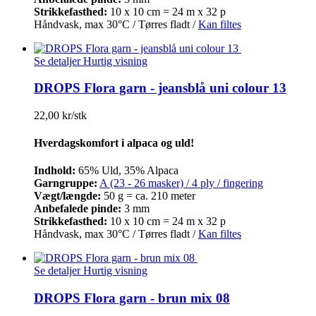
Strikkefasthed:
10 x 10 cm = 24 m x 32 p
Håndvask, max 30°C / Tørres fladt /
Kan filtes
Se detaljer
Hurtig visning
DROPS Flora garn - jeansblå uni colour 13
22,00 kr/stk
Hverdagskomfort i alpaca og uld!
Indhold:
65% Uld, 35% Alpaca
Garngruppe:
A (23 - 26 masker) / 4 ply / fingering
Vægt/længde:
50 g = ca. 210 meter
Anbefalede pinde:
3 mm
Strikkefasthed:
10 x 10 cm = 24 m x 32 p
Håndvask, max 30°C / Tørres fladt /
Kan filtes
Se detaljer
Hurtig visning
DROPS Flora garn - brun mix 08