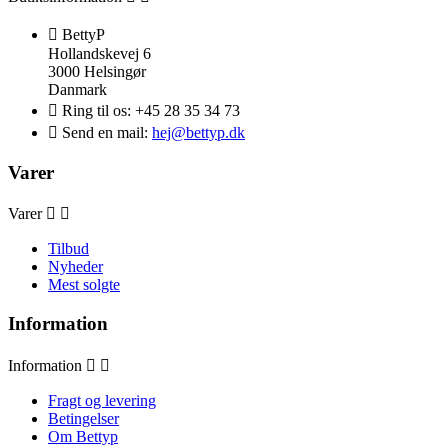

BettyP
Hollandskevej 6
3000 Helsingør
Danmark

Ring til os:
+45 28 35 34 73

Send en mail:
hej@bettyp.dk
Varer
Varer


Tilbud
Nyheder
Mest solgte
Information
Information


Fragt og levering
Betingelser
Om Bettyp