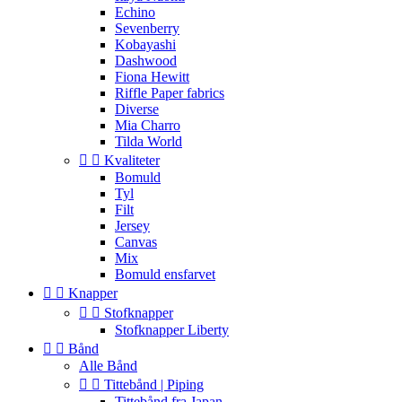
Echino
Sevenberry
Kobayashi
Dashwood
Fiona Hewitt
Riffle Paper fabrics
Diverse
Mia Charro
Tilda World


Kvaliteter
Bomuld
Tyl
Filt
Jersey
Canvas
Mix
Bomuld ensfarvet


Knapper


Stofknapper
Stofknapper Liberty


Bånd
Alle Bånd


Tittebånd | Piping
Tittebånd fra Japan