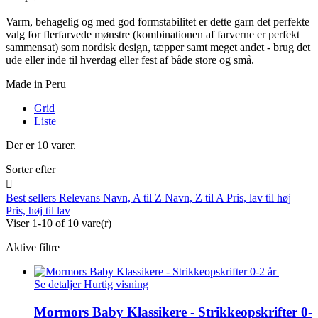
Varm, behagelig og med god formstabilitet er dette garn det perfekte
valg for flerfarvede mønstre (kombinationen af farverne er perfekt
sammensat) som nordisk design, tæpper samt meget andet - brug det
ude eller inde til hverdag eller fest af både store og små.
Made in Peru
Grid
Liste
Der er 10 varer.
Sorter efter

Best sellers
Relevans
Navn, A til Z
Navn, Z til A
Pris, lav til høj
Pris, høj til lav
Viser 1-10 of 10 vare(r)
Aktive filtre
Se detaljer
Hurtig visning
Mormors Baby Klassikere - Strikkeopskrifter 0-