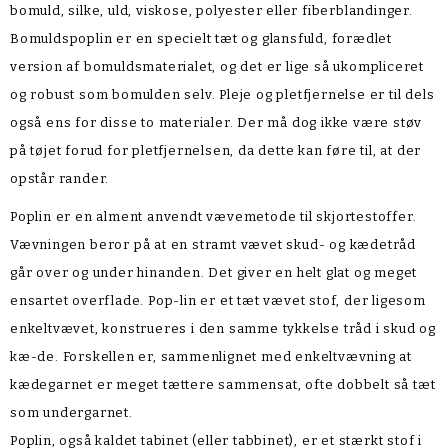
bomuld, silke, uld, viskose, polyester eller fiberblandinger.
Bomuldspoplin er en specielt tæt og glansfuld, forædlet
version af bomuldsmaterialet, og det er lige så ukompliceret
og robust som bomulden selv. Pleje og pletfjernelse er til dels
også ens for disse to materialer. Der må dog ikke være støv
på tøjet forud for pletfjernelsen, da dette kan føre til, at der
opstår rander.
Poplin er en alment anvendt vævemetode til skjortestoffer.
Vævningen beror på at en stramt vævet skud- og kædetråd
går over og under hinanden. Det giver en helt glat og meget
ensartet overflade. Pop-lin er et tæt vævet stof, der ligesom
enkeltvævet, konstrueres i den samme tykkelse tråd i skud og
kæ-de. Forskellen er, sammenlignet med enkeltvævning at
kædegarnet er meget tættere sammensat, ofte dobbelt så tæt
som undergarnet.
Poplin, også kaldet tabinet (eller tabbinet), er et stærkt stof i