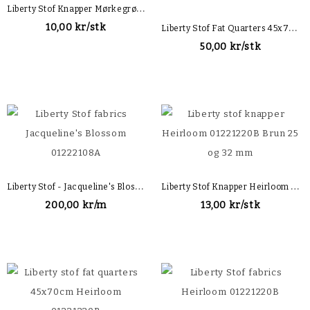
L
Iberty Stof Knapper Mørkegrønne Jacqueline's Blossom 01222108A
L
Iberty Stof Fat Quarters 45x70cm Liberty Stof - Jacqueline's Blossom 01222108A
10,00 kr/stk
50,00 kr/stk
L
Iberty Stof - Jacqueline's Blossom 01222108A
L
Iberty Stof Knapper Heirloom 01221220B Brun
200,00 kr/m
13,00 kr/stk