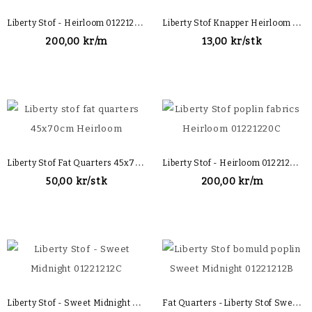
L
Iberty Stof - Heirloom 01221220A
L
Iberty Stof Knapper Heirloom Sort
200,00 kr/m
13,00 kr/stk
L
Iberty Stof Fat Quarters 45x70cm Heirloom
L
Iberty Stof - Heirloom 01221220C
50,00 kr/stk
200,00 kr/m
L
Iberty Stof - Sweet Midnight 01221212C
F
At Quarters -Liberty Stof Sweet Midnight 01221212B