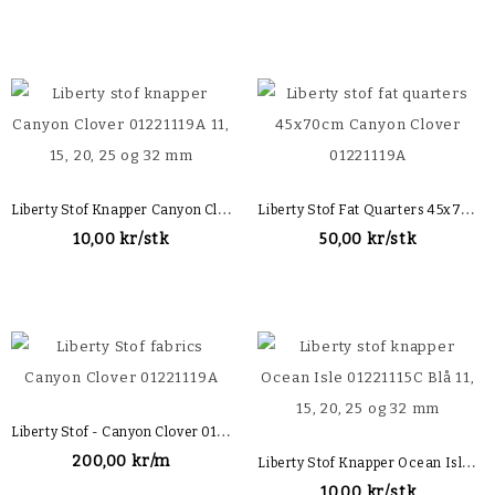
L
Iberty Stof Knapper Canyon Clover 01221119A
L
Iberty Stof Fat Quarters 45x70cm Canyon Clover 01221119A
10,00 kr/stk
50,00 kr/stk
L
Iberty Stof - Canyon Clover 01221119A
L
Iberty Stof Knapper Ocean Isle 01221115C Blå
200,00 kr/m
10,00 kr/stk