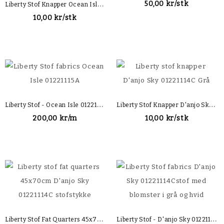
L
Iberty Stof Knapper Ocean Isle 01221115A Mustard
50,00 kr/stk
10,00 kr/stk
L
Iberty Stof - Ocean Isle 01221115A
L
Iberty Stof Knapper D'anjo Sky 01221114C Grå
200,00 kr/m
10,00 kr/stk
L
Iberty Stof Fat Quarters 45x70cm D'anjo Sky 01221114C
L
Iberty Stof - D'anjo Sky 01221114C