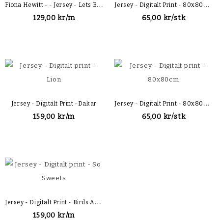
F
Iona Hewitt - - Jersey - Lets Bake
J
Ersey - Digitalt Print - 80x80cm
129,00 kr/m
65,00 kr/stk
J
Ersey - Digitalt Print - 80x80cm
Jersey - Digitalt Print -Dakar
159,00 kr/m
65,00 kr/stk
J
Ersey - Digitalt Print - Birds And Flowers
159,00 kr/m