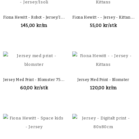
F
Iona Hewitt - Robot - Jersey/Isoli
F
Iona Hewitt - - Jersey - Kittans Stofstykke 80x80cm
145,00 kr/m
55,00 kr/stk
J
Ersey Med Print - Blomster 75x100cm
Jersey Med Print - Blomster
60,00 kr/stk
120,00 kr/m