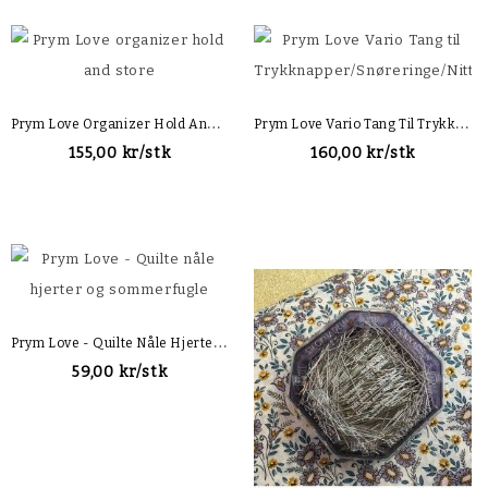
P
Rym Love Organizer Hold And Store
P
Rym Love Vario Tang Til Trykknapper/Snøreringe/Nitter
155,00 kr/stk
160,00 kr/stk
P
Rym Love - Quilte Nåle Hjerter Og Sommerfugle
59,00 kr/stk