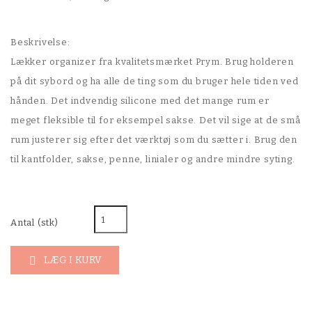
Beskrivelse:
Lækker organizer fra kvalitetsmærket Prym. Brug holderen
på dit sybord og ha alle de ting som du bruger hele tiden ved
hånden. Det indvendig silicone med det mange rum er
meget fleksible til for eksempel sakse. Det vil sige at de små
rum justerer sig efter det værktøj som du sætter i. Brug den
til kantfolder, sakse, penne, linialer og andre mindre syting.
Antal (stk)
LÆG I KURV
