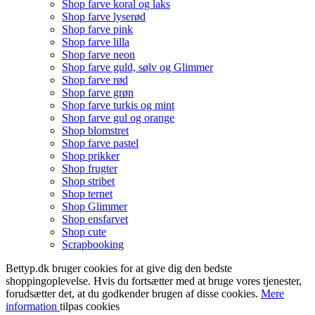
Shop farve koral og laks
Shop farve lyserød
Shop farve pink
Shop farve lilla
Shop farve neon
Shop farve guld, sølv og Glimmer
Shop farve rød
Shop farve grøn
Shop farve turkis og mint
Shop farve gul og orange
Shop blomstret
Shop farve pastel
Shop prikker
Shop frugter
Shop stribet
Shop ternet
Shop Glimmer
Shop ensfarvet
Shop cute
Scrapbooking
Bettyp.dk bruger cookies for at give dig den bedste
shoppingoplevelse. Hvis du fortsætter med at bruge vores tjenester,
forudsætter det, at du godkender brugen af disse cookies.
Mere
information
tilpas cookies