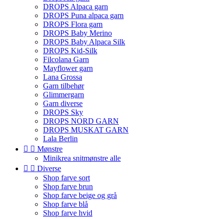
DROPS Alpaca garn
DROPS Puna alpaca garn
DROPS Flora garn
DROPS Baby Merino
DROPS Baby Alpaca Silk
DROPS Kid-Silk
Filcolana Garn
Mayflower garn
Lana Grossa
Garn tilbehør
Glimmergarn
Garn diverse
DROPS Sky
DROPS NORD GARN
DROPS MUSKAT GARN
Lala Berlin


Mønstre
Minikrea snitmønstre alle


Diverse
Shop farve sort
Shop farve brun
Shop farve beige og grå
Shop farve blå
Shop farve hvid