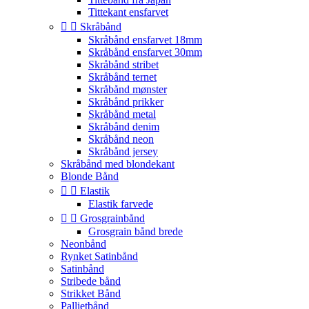
Tittekant ensfarvet


Skråbånd
Skråbånd ensfarvet 18mm
Skråbånd ensfarvet 30mm
Skråbånd stribet
Skråbånd ternet
Skråbånd mønster
Skråbånd prikker
Skråbånd metal
Skråbånd denim
Skråbånd neon
Skråbånd jersey
Skråbånd med blondekant
Blonde Bånd


Elastik
Elastik farvede


Grosgrainbånd
Grosgrain bånd brede
Neonbånd
Rynket Satinbånd
Satinbånd
Stribede bånd
Strikket Bånd
Pallietbånd