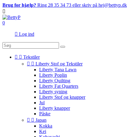
Brug for hjælp?
Ring 28 35 34 73 eller skriv på hej@bettyp.dk

0

Log ind


Tekstiler


Liberty Stof og Tekstiler
Liberty Tana Lawn
Liberty Poplin
Liberty Quilting
Liberty Fat Quarters
Liberty syning
Liberty Stof og knapper
Jul
Liberty knapper
Påske


Japan
Kokka
Kei
Kobayashi