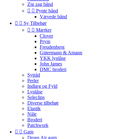
Zig zag bånd


Pynte bånd
Vævede bånd


Sy Tilbehør


Mærker
Clover
Prym
Freudenberg
Gütermann & Amann
YKK lynlåse
John James
DMC broderi
Sytråd
Perler
Indlæg og Fyld
Lynlåse
Seleclips
Diverse tilbehør
Elastik
Nåle
Broderi
Patchwork


Garn
Drops Air garn