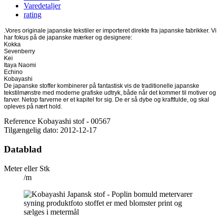
Varedetaljer
rating
.Vores originale japanske tekstiler er importeret direkte fra japanske fabrikker. Vi
har fokus på de japanske mærker og designere:
Kokka
Sevenberry
Kei
Itaya Naomi
Echino
Kobayashi
De japanske stoffer kombinerer på fantastisk vis de traditionelle japanske
tekstilmønstre med moderne grafiske udtryk, både når det kommer til motiver og
farver. Netop farverne er et kapitel for sig. De er så dybe og kraftfulde, og skal
opleves på nært hold.
Reference
Kobayashi stof - 00567
Tilgængelig dato:
2012-12-17
Datablad
Meter eller Stk
/m