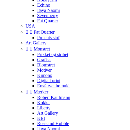
Echino
Itaya Naomi
Sevenberry
Fat Quarter
USA


Fat Quarter
Pre cuts stof
Art Gallery


Mønstret
Prikket og stribet
Grafisk
Blomstret
Motiver
Kimono
Digitalt print
Ensfarvet bomuld


Mærker
Robert Kaufmann
Kokka
Liberty
Art Gallery
KEI
Rose and Hubble
Itaya Naomi