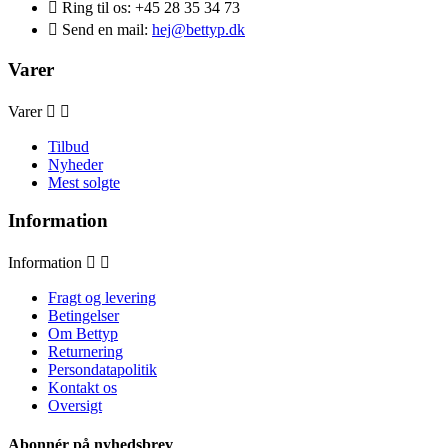

Ring til os:
+45 28 35 34 73

Send en mail:
hej@bettyp.dk
Varer
Varer


Tilbud
Nyheder
Mest solgte
Information
Information


Fragt og levering
Betingelser
Om Bettyp
Returnering
Persondatapolitik
Kontakt os
Oversigt
Abonnér på nyhedsbrev