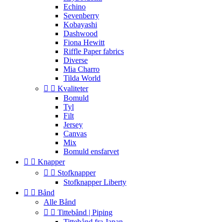
Echino
Sevenberry
Kobayashi
Dashwood
Fiona Hewitt
Riffle Paper fabrics
Diverse
Mia Charro
Tilda World


Kvaliteter
Bomuld
Tyl
Filt
Jersey
Canvas
Mix
Bomuld ensfarvet


Knapper


Stofknapper
Stofknapper Liberty


Bånd
Alle Bånd


Tittebånd | Piping
Tittebånd fra Japan