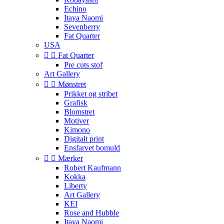
Echino
Itaya Naomi
Sevenberry
Fat Quarter
USA


Fat Quarter
Pre cuts stof
Art Gallery


Mønstret
Prikket og stribet
Grafisk
Blomstret
Motiver
Kimono
Digitalt print
Ensfarvet bomuld


Mærker
Robert Kaufmann
Kokka
Liberty
Art Gallery
KEI
Rose and Hubble
Itaya Naomi