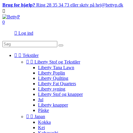
Brug for hjælp?
Ring 28 35 34 73 eller skriv på hej@bettyp.dk

0

Log ind


Tekstiler


Liberty Stof og Tekstiler
Liberty Tana Lawn
Liberty Poplin
Liberty Quilting
Liberty Fat Quarters
Liberty syning
Liberty Stof og knapper
Jul
Liberty knapper
Påske


Japan
Kokka
Kei
Kobayashi