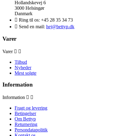
Hollandskevej 6
3000 Helsingør
Danmark

Ring til os:
+45 28 35 34 73

Send en mail:
hej@bettyp.dk
Varer
Varer


Tilbud
Nyheder
Mest solgte
Information
Information


Fragt og levering
Betingelser
Om Bettyp
Returnering
Persondatapolitik
Kontakt os