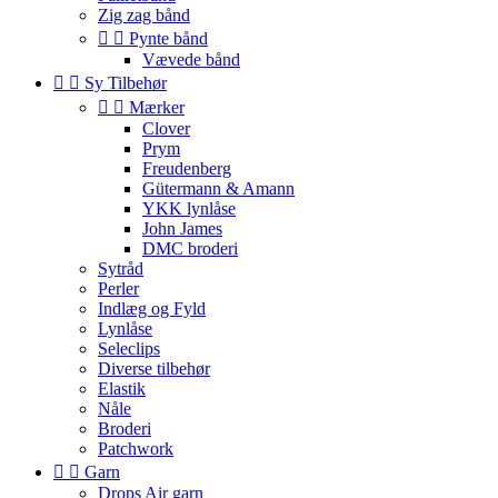
Zig zag bånd


Pynte bånd
Vævede bånd


Sy Tilbehør


Mærker
Clover
Prym
Freudenberg
Gütermann & Amann
YKK lynlåse
John James
DMC broderi
Sytråd
Perler
Indlæg og Fyld
Lynlåse
Seleclips
Diverse tilbehør
Elastik
Nåle
Broderi
Patchwork


Garn
Drops Air garn