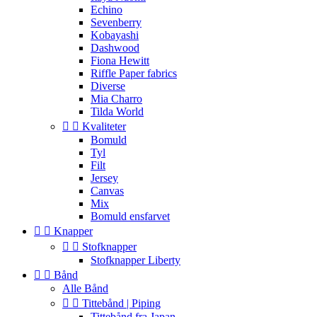
Echino
Sevenberry
Kobayashi
Dashwood
Fiona Hewitt
Riffle Paper fabrics
Diverse
Mia Charro
Tilda World


Kvaliteter
Bomuld
Tyl
Filt
Jersey
Canvas
Mix
Bomuld ensfarvet


Knapper


Stofknapper
Stofknapper Liberty


Bånd
Alle Bånd


Tittebånd | Piping
Tittebånd fra Japan