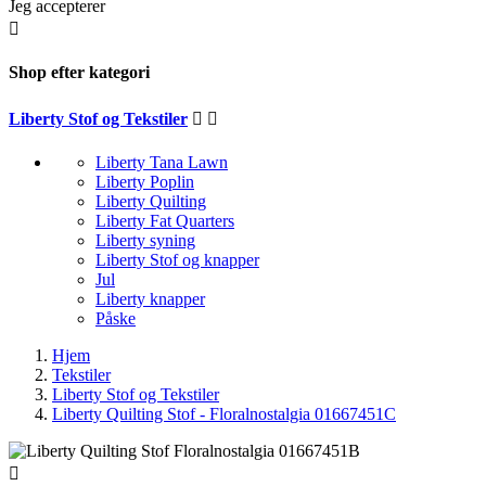
Jeg accepterer

Shop efter kategori
Liberty Stof og Tekstiler


Liberty Tana Lawn
Liberty Poplin
Liberty Quilting
Liberty Fat Quarters
Liberty syning
Liberty Stof og knapper
Jul
Liberty knapper
Påske
Hjem
Tekstiler
Liberty Stof og Tekstiler
Liberty Quilting Stof - Floralnostalgia 01667451C
