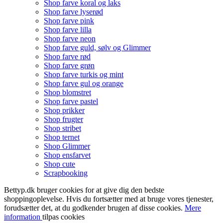
Shop farve koral og laks
Shop farve lyserød
Shop farve pink
Shop farve lilla
Shop farve neon
Shop farve guld, sølv og Glimmer
Shop farve rød
Shop farve grøn
Shop farve turkis og mint
Shop farve gul og orange
Shop blomstret
Shop farve pastel
Shop prikker
Shop frugter
Shop stribet
Shop ternet
Shop Glimmer
Shop ensfarvet
Shop cute
Scrapbooking
Bettyp.dk bruger cookies for at give dig den bedste
shoppingoplevelse. Hvis du fortsætter med at bruge vores tjenester,
forudsætter det, at du godkender brugen af disse cookies.
Mere
information
tilpas cookies