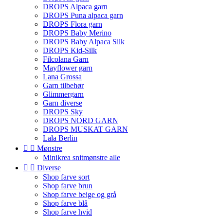
DROPS Alpaca garn
DROPS Puna alpaca garn
DROPS Flora garn
DROPS Baby Merino
DROPS Baby Alpaca Silk
DROPS Kid-Silk
Filcolana Garn
Mayflower garn
Lana Grossa
Garn tilbehør
Glimmergarn
Garn diverse
DROPS Sky
DROPS NORD GARN
DROPS MUSKAT GARN
Lala Berlin


Mønstre
Minikrea snitmønstre alle


Diverse
Shop farve sort
Shop farve brun
Shop farve beige og grå
Shop farve blå
Shop farve hvid