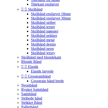
Tittekant ensfarvet


Skråbånd
Skråbånd ensfarvet 18mm
Skråbånd ensfarvet 30mm
Skråbånd stribet
Skråbånd ternet
Skråbånd mønster
Skråbånd prikker
Skråbånd metal
Skråbånd denim
Skråbånd neon
Skråbånd jersey
Skråbånd med blondekant
Blonde Bånd


Elastik
Elastik farvede


Grosgrainbånd
Grosgrain bånd brede
Neonbånd
Rynket Satinbånd
Satinbånd
Stribede bånd
Strikket Bånd
Pallietbånd