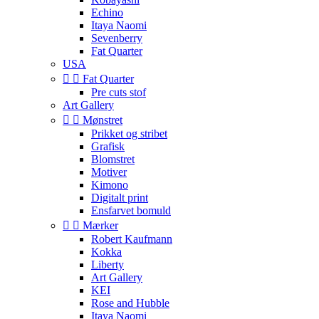
Echino
Itaya Naomi
Sevenberry
Fat Quarter
USA


Fat Quarter
Pre cuts stof
Art Gallery


Mønstret
Prikket og stribet
Grafisk
Blomstret
Motiver
Kimono
Digitalt print
Ensfarvet bomuld


Mærker
Robert Kaufmann
Kokka
Liberty
Art Gallery
KEI
Rose and Hubble
Itaya Naomi