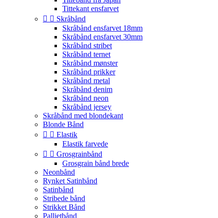
Tittekant ensfarvet


Skråbånd
Skråbånd ensfarvet 18mm
Skråbånd ensfarvet 30mm
Skråbånd stribet
Skråbånd ternet
Skråbånd mønster
Skråbånd prikker
Skråbånd metal
Skråbånd denim
Skråbånd neon
Skråbånd jersey
Skråbånd med blondekant
Blonde Bånd


Elastik
Elastik farvede


Grosgrainbånd
Grosgrain bånd brede
Neonbånd
Rynket Satinbånd
Satinbånd
Stribede bånd
Strikket Bånd
Pallietbånd