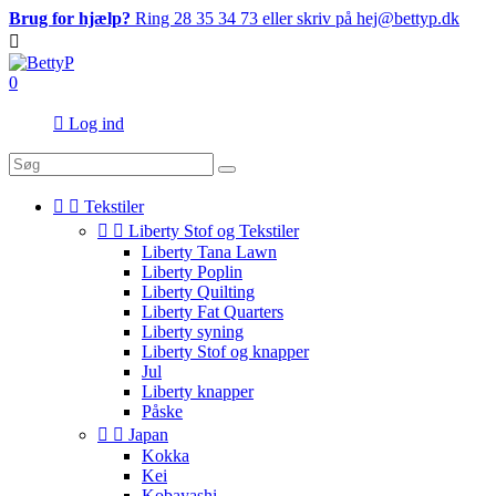
Brug for hjælp?
Ring 28 35 34 73 eller skriv på hej@bettyp.dk

0

Log ind


Tekstiler


Liberty Stof og Tekstiler
Liberty Tana Lawn
Liberty Poplin
Liberty Quilting
Liberty Fat Quarters
Liberty syning
Liberty Stof og knapper
Jul
Liberty knapper
Påske


Japan
Kokka
Kei
Kobayashi