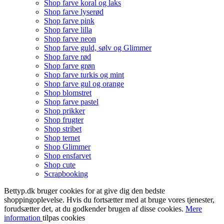
Shop farve koral og laks
Shop farve lyserød
Shop farve pink
Shop farve lilla
Shop farve neon
Shop farve guld, sølv og Glimmer
Shop farve rød
Shop farve grøn
Shop farve turkis og mint
Shop farve gul og orange
Shop blomstret
Shop farve pastel
Shop prikker
Shop frugter
Shop stribet
Shop ternet
Shop Glimmer
Shop ensfarvet
Shop cute
Scrapbooking
Bettyp.dk bruger cookies for at give dig den bedste
shoppingoplevelse. Hvis du fortsætter med at bruge vores tjenester,
forudsætter det, at du godkender brugen af disse cookies.
Mere
information
tilpas cookies