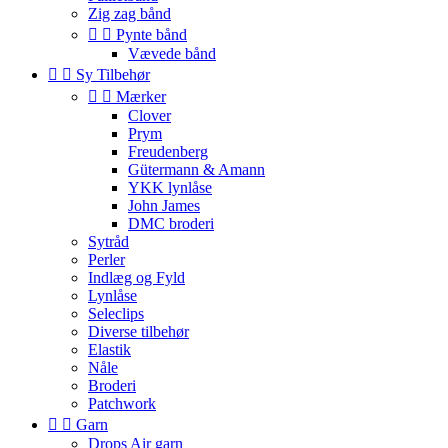
Zig zag bånd


Pynte bånd
Vævede bånd


Sy Tilbehør


Mærker
Clover
Prym
Freudenberg
Gütermann & Amann
YKK lynlåse
John James
DMC broderi
Sytråd
Perler
Indlæg og Fyld
Lynlåse
Seleclips
Diverse tilbehør
Elastik
Nåle
Broderi
Patchwork


Garn
Drops Air garn