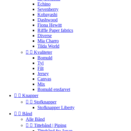
Echino
Sevenberry
Kobayashi
Dashwood
Fiona Hewitt
Riffle Paper fabrics
Diverse
Mia Charro
Tilda World


Kvaliteter
Bomuld
Tyl
Filt
Jersey
Canvas
Mix
Bomuld ensfarvet


Knapper


Stofknapper
Stofknapper Liberty


Bånd
Alle Bånd


Tittebånd | Piping
Tittebånd fra Japan