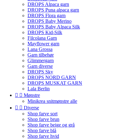
DROPS Alpaca garn
DROPS Puna alpaca garn
DROPS Flora garn
DROPS Baby Merino
DROPS Baby Alpaca Silk
DROPS Kid-Silk
Filcolana Garn
Mayflower garn
Lana Grossa
Garn tilbehør
Glimmergarn
Garn diverse
DROPS Sky
DROPS NORD GARN
DROPS MUSKAT GARN
Lala Berlin


Mønstre
Minikrea snitmønstre alle


Diverse
Shop farve sort
Shop farve brun
Shop farve beige og grå
Shop farve blå
Shop farve hvid