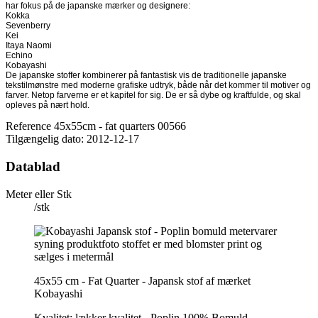
har fokus på de japanske mærker og designere:
Kokka
Sevenberry
Kei
Itaya Naomi
Echino
Kobayashi
De japanske stoffer kombinerer på fantastisk vis de traditionelle japanske
tekstilmønstre med moderne grafiske udtryk, både når det kommer til motiver og
farver. Netop farverne er et kapitel for sig. De er så dybe og kraftfulde, og skal
opleves på nært hold.
Reference
45x55cm - fat quarters 00566
Tilgængelig dato:
2012-12-17
Datablad
Meter eller Stk
/stk
45x55 cm - Fat Quarter - Japansk stof af mærket
Kobayashi
Kvalitet: lækker kvalitet - Poplin 100% Bomuld