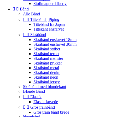
Stofknapper Liberty


Bånd
Alle Bånd


Tittebånd | Piping
Tittebånd fra Japan
Tittekant ensfarvet


Skråbånd
Skråbånd ensfarvet 18mm
Skråbånd ensfarvet 30mm
Skråbånd stribet
Skråbånd ternet
Skråbånd mønster
Skråbånd prikker
Skråbånd metal
Skråbånd denim
Skråbånd neon
Skråbånd jersey
Skråbånd med blondekant
Blonde Bånd


Elastik
Elastik farvede


Grosgrainbånd
Grosgrain bånd brede
Neonbånd