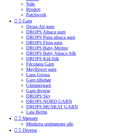
Nåle
Broderi
Patchwork


Garn
Drops Air garn
DROPS Alpaca garn
DROPS Puna alpaca garn
DROPS Flora garn
DROPS Baby Merino
DROPS Baby Alpaca Silk
DROPS Kid-Silk
Filcolana Garn
Mayflower garn
Lana Grossa
Garn tilbehør
Glimmergarn
Garn diverse
DROPS Sky
DROPS NORD GARN
DROPS MUSKAT GARN
Lala Berlin


Mønstre
Minikrea snitmønstre alle


Diverse