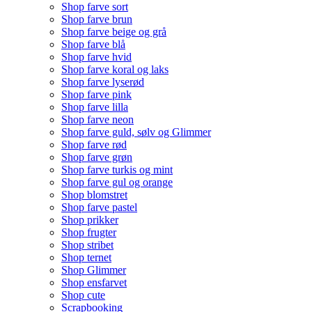
Shop farve sort
Shop farve brun
Shop farve beige og grå
Shop farve blå
Shop farve hvid
Shop farve koral og laks
Shop farve lyserød
Shop farve pink
Shop farve lilla
Shop farve neon
Shop farve guld, sølv og Glimmer
Shop farve rød
Shop farve grøn
Shop farve turkis og mint
Shop farve gul og orange
Shop blomstret
Shop farve pastel
Shop prikker
Shop frugter
Shop stribet
Shop ternet
Shop Glimmer
Shop ensfarvet
Shop cute
Scrapbooking