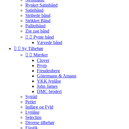
Rynket Satinbånd
Satinbånd
Stribede bånd
Strikket Bånd
Pallietbånd
Zig zag bånd


Pynte bånd
Vævede bånd


Sy Tilbehør


Mærker
Clover
Prym
Freudenberg
Gütermann & Amann
YKK lynlåse
John James
DMC broderi
Sytråd
Perler
Indlæg og Fyld
Lynlåse
Seleclips
Diverse tilbehør
Elastik