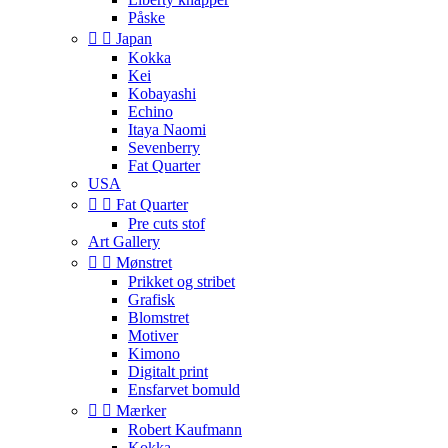
Påske


Japan
Kokka
Kei
Kobayashi
Echino
Itaya Naomi
Sevenberry
Fat Quarter
USA


Fat Quarter
Pre cuts stof
Art Gallery


Mønstret
Prikket og stribet
Grafisk
Blomstret
Motiver
Kimono
Digitalt print
Ensfarvet bomuld


Mærker
Robert Kaufmann
Kokka