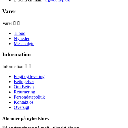
Varer
Varer


Tilbud
Nyheder
Mest solgte
Information
Information


Fragt og levering
Betingelser
Om Bettyp
Returnering
Persondatapolitik
Kontakt os
Oversigt
Abonnér på nyhedsbrev