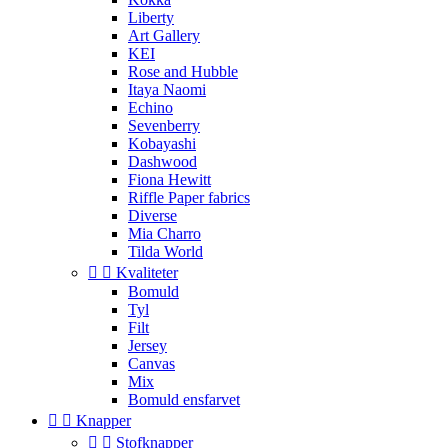
Liberty
Art Gallery
KEI
Rose and Hubble
Itaya Naomi
Echino
Sevenberry
Kobayashi
Dashwood
Fiona Hewitt
Riffle Paper fabrics
Diverse
Mia Charro
Tilda World


Kvaliteter
Bomuld
Tyl
Filt
Jersey
Canvas
Mix
Bomuld ensfarvet


Knapper


Stofknapper