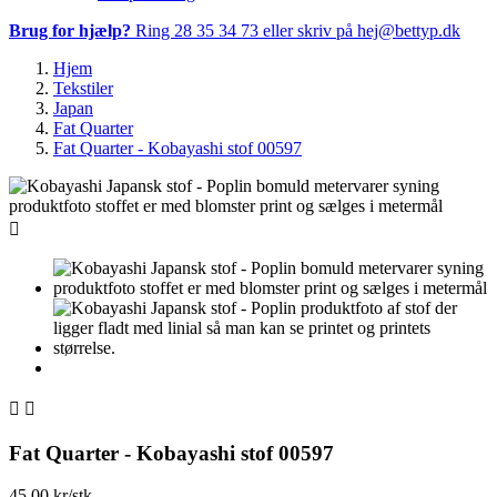
Brug for hjælp?
Ring 28 35 34 73 eller skriv på hej@bettyp.dk
Hjem
Tekstiler
Japan
Fat Quarter
Fat Quarter - Kobayashi stof 00597



Fat Quarter - Kobayashi stof 00597
45,00 kr/stk