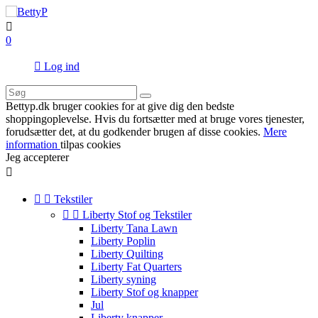

0

Log ind
Bettyp.dk bruger cookies for at give dig den bedste
shoppingoplevelse. Hvis du fortsætter med at bruge vores tjenester,
forudsætter det, at du godkender brugen af disse cookies.
Mere
information
tilpas cookies
Jeg accepterer



Tekstiler


Liberty Stof og Tekstiler
Liberty Tana Lawn
Liberty Poplin
Liberty Quilting
Liberty Fat Quarters
Liberty syning
Liberty Stof og knapper
Jul
Liberty knapper