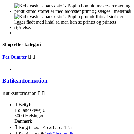
Shop efter kategori
Fat Quarter


Butiksinformation
Butiksinformation



BettyP
Hollandskevej 6
3000 Helsingør
Danmark

Ring til os:
+45 28 35 34 73

Send en mail:
hej@bettyp.dk