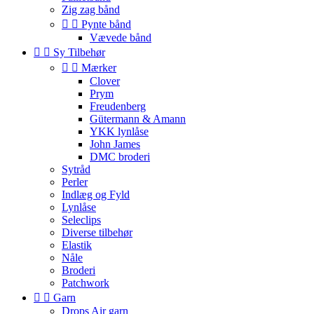
Zig zag bånd


Pynte bånd
Vævede bånd


Sy Tilbehør


Mærker
Clover
Prym
Freudenberg
Gütermann & Amann
YKK lynlåse
John James
DMC broderi
Sytråd
Perler
Indlæg og Fyld
Lynlåse
Seleclips
Diverse tilbehør
Elastik
Nåle
Broderi
Patchwork


Garn
Drops Air garn