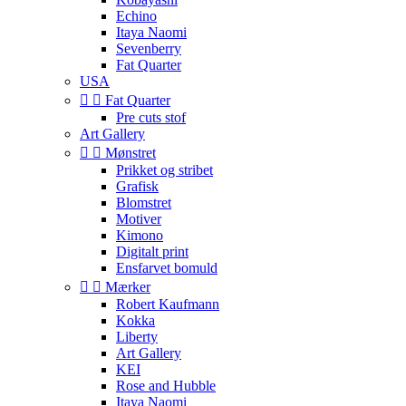
Echino
Itaya Naomi
Sevenberry
Fat Quarter
USA


Fat Quarter
Pre cuts stof
Art Gallery


Mønstret
Prikket og stribet
Grafisk
Blomstret
Motiver
Kimono
Digitalt print
Ensfarvet bomuld


Mærker
Robert Kaufmann
Kokka
Liberty
Art Gallery
KEI
Rose and Hubble
Itaya Naomi