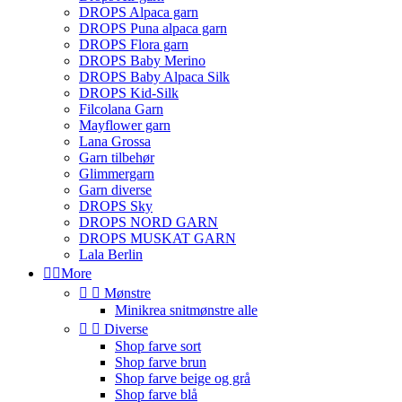
DROPS Alpaca garn
DROPS Puna alpaca garn
DROPS Flora garn
DROPS Baby Merino
DROPS Baby Alpaca Silk
DROPS Kid-Silk
Filcolana Garn
Mayflower garn
Lana Grossa
Garn tilbehør
Glimmergarn
Garn diverse
DROPS Sky
DROPS NORD GARN
DROPS MUSKAT GARN
Lala Berlin


More


Mønstre
Minikrea snitmønstre alle


Diverse
Shop farve sort
Shop farve brun
Shop farve beige og grå
Shop farve blå