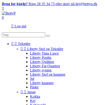
Brug for hjælp?
Ring 28 35 34 73 eller skriv på hej@bettyp.dk

0

Log ind


Tekstiler


Liberty Stof og Tekstiler
Liberty Tana Lawn
Liberty Poplin
Liberty Quilting
Liberty Fat Quarters
Liberty syning
Liberty Stof og knapper
Jul
Liberty knapper
Påske


Japan
Kokka
Kei
Kobayashi