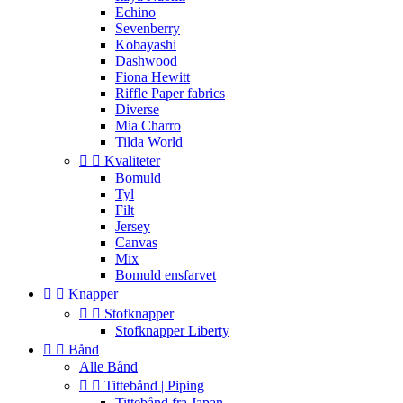
Echino
Sevenberry
Kobayashi
Dashwood
Fiona Hewitt
Riffle Paper fabrics
Diverse
Mia Charro
Tilda World


Kvaliteter
Bomuld
Tyl
Filt
Jersey
Canvas
Mix
Bomuld ensfarvet


Knapper


Stofknapper
Stofknapper Liberty


Bånd
Alle Bånd


Tittebånd | Piping
Tittebånd fra Japan