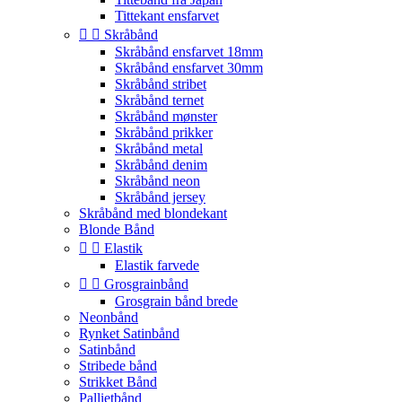
Tittekant ensfarvet


Skråbånd
Skråbånd ensfarvet 18mm
Skråbånd ensfarvet 30mm
Skråbånd stribet
Skråbånd ternet
Skråbånd mønster
Skråbånd prikker
Skråbånd metal
Skråbånd denim
Skråbånd neon
Skråbånd jersey
Skråbånd med blondekant
Blonde Bånd


Elastik
Elastik farvede


Grosgrainbånd
Grosgrain bånd brede
Neonbånd
Rynket Satinbånd
Satinbånd
Stribede bånd
Strikket Bånd
Pallietbånd