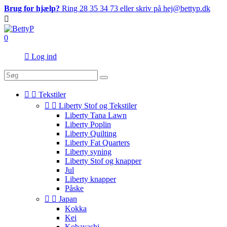
Brug for hjælp?
Ring 28 35 34 73 eller skriv på hej@bettyp.dk

0

Log ind


Tekstiler


Liberty Stof og Tekstiler
Liberty Tana Lawn
Liberty Poplin
Liberty Quilting
Liberty Fat Quarters
Liberty syning
Liberty Stof og knapper
Jul
Liberty knapper
Påske


Japan
Kokka
Kei
Kobayashi