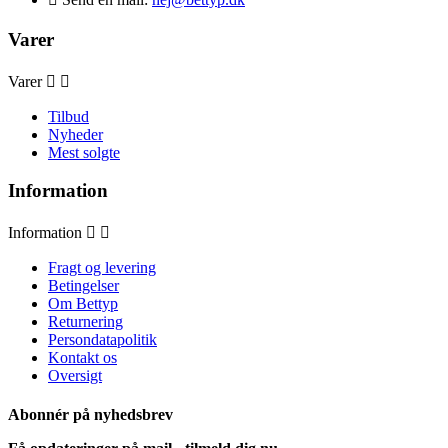
Varer
Varer


Tilbud
Nyheder
Mest solgte
Information
Information


Fragt og levering
Betingelser
Om Bettyp
Returnering
Persondatapolitik
Kontakt os
Oversigt
Abonnér på nyhedsbrev