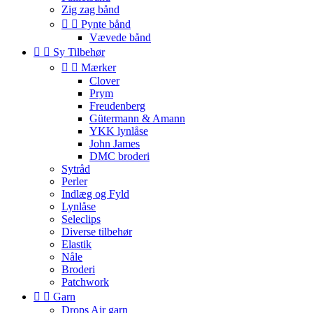
Zig zag bånd


Pynte bånd
Vævede bånd


Sy Tilbehør


Mærker
Clover
Prym
Freudenberg
Gütermann & Amann
YKK lynlåse
John James
DMC broderi
Sytråd
Perler
Indlæg og Fyld
Lynlåse
Seleclips
Diverse tilbehør
Elastik
Nåle
Broderi
Patchwork


Garn
Drops Air garn