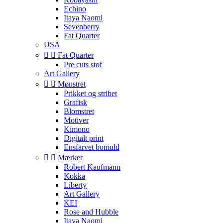
Echino
Itaya Naomi
Sevenberry
Fat Quarter
USA


Fat Quarter
Pre cuts stof
Art Gallery


Mønstret
Prikket og stribet
Grafisk
Blomstret
Motiver
Kimono
Digitalt print
Ensfarvet bomuld


Mærker
Robert Kaufmann
Kokka
Liberty
Art Gallery
KEI
Rose and Hubble
Itaya Naomi