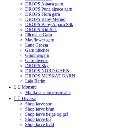
DROPS Alpaca garn
DROPS Puna alpaca garn
DROPS Flora garn
DROPS Baby Merino
DROPS Baby Alpaca Silk
DROPS Kid-Silk
Filcolana Garn
Mayflower garn
Lana Grossa
Garn tilbehør
Glimmergarn
Garn diverse
DROPS Sky
DROPS NORD GARN
DROPS MUSKAT GARN
Lala Berlin


Mønstre
Minikrea snitmønstre alle


Diverse
Shop farve sort
Shop farve brun
Shop farve beige og grå
Shop farve blå
Shop farve hvid