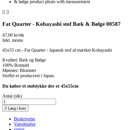


Fat Quarter - Kobayashi stof Bæk & Bølge 00587
47,00 kr/stk
Inkl. moms
45x55 cm - Fat Quarter - Japansk stof af mærket Kobayashi
Kvalitet: Bæk og Bølge
100% Bomuld
Mønster: Blomster
Stoffet er produceret i Japan.
Du køber et stofstykke der er 45x55cm
Antal (stk)

Læg i kurv
Beskrivelse
Varedetaljer
rating