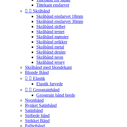
Tittekant ensfarvet


Skråbånd
Skråbånd ensfarvet 18mm
Skråbånd ensfarvet 30mm
Skråbånd stribet
Skråbånd ternet
Skråbånd mønster
Skråbånd prikker
Skråbånd metal
Skråbånd denim
Skråbånd neon
Skråbånd jersey
Skråbånd med blondekant
Blonde Bånd


Elastik
Elastik farvede


Grosgrainbånd
Grosgrain bånd brede
Neonbånd
Rynket Satinbånd
Satinbånd
Stribede bånd
Strikket Bånd
Pallietbånd