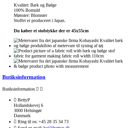
Kvalitet: Bæk og Bølge
100% Bomuld
Mønster: Blomster
Stoffet er produceret i Japan.
Du køber et stofstykke der er 45x55cm
Butiksinformation
Butiksinformation



BettyP
Hollandskevej 6
3000 Helsingør
Danmark

Ring til os:
+45 28 35 34 73

Send en mail:
hej@bettyp.dk