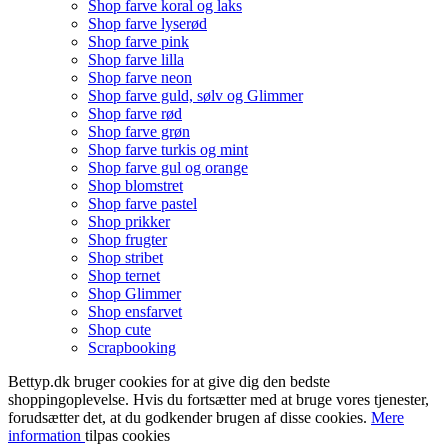
Shop farve koral og laks
Shop farve lyserød
Shop farve pink
Shop farve lilla
Shop farve neon
Shop farve guld, sølv og Glimmer
Shop farve rød
Shop farve grøn
Shop farve turkis og mint
Shop farve gul og orange
Shop blomstret
Shop farve pastel
Shop prikker
Shop frugter
Shop stribet
Shop ternet
Shop Glimmer
Shop ensfarvet
Shop cute
Scrapbooking
Bettyp.dk bruger cookies for at give dig den bedste
shoppingoplevelse. Hvis du fortsætter med at bruge vores tjenester,
forudsætter det, at du godkender brugen af disse cookies.
Mere
information
tilpas cookies