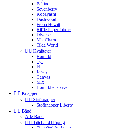
Echino
Sevenberry
Kobayashi
Dashwood
Fiona Hewitt
Riffle Paper fabrics
Diverse
Mia Charro
Tilda World


Kvaliteter
Bomuld
Tyl
Filt
Jersey
Canvas
Mix
Bomuld ensfarvet


Knapper


Stofknapper
Stofknapper Liberty


Bånd
Alle Bånd


Tittebånd | Piping
Tittebånd fra Japan