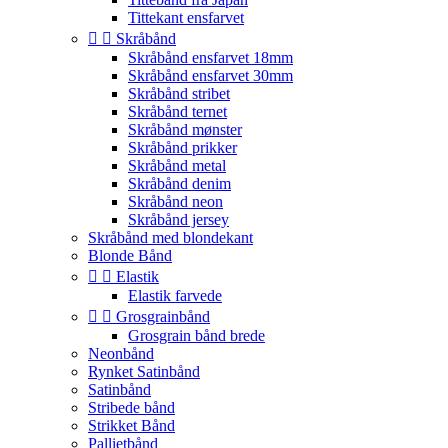
Tittekant ensfarvet


Skråbånd
Skråbånd ensfarvet 18mm
Skråbånd ensfarvet 30mm
Skråbånd stribet
Skråbånd ternet
Skråbånd mønster
Skråbånd prikker
Skråbånd metal
Skråbånd denim
Skråbånd neon
Skråbånd jersey
Skråbånd med blondekant
Blonde Bånd


Elastik
Elastik farvede


Grosgrainbånd
Grosgrain bånd brede
Neonbånd
Rynket Satinbånd
Satinbånd
Stribede bånd
Strikket Bånd
Pallietbånd