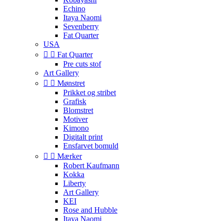
Echino
Itaya Naomi
Sevenberry
Fat Quarter
USA


Fat Quarter
Pre cuts stof
Art Gallery


Mønstret
Prikket og stribet
Grafisk
Blomstret
Motiver
Kimono
Digitalt print
Ensfarvet bomuld


Mærker
Robert Kaufmann
Kokka
Liberty
Art Gallery
KEI
Rose and Hubble
Itaya Naomi