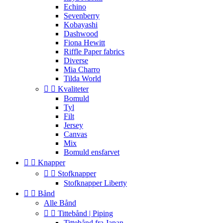
Echino
Sevenberry
Kobayashi
Dashwood
Fiona Hewitt
Riffle Paper fabrics
Diverse
Mia Charro
Tilda World


Kvaliteter
Bomuld
Tyl
Filt
Jersey
Canvas
Mix
Bomuld ensfarvet


Knapper


Stofknapper
Stofknapper Liberty


Bånd
Alle Bånd


Tittebånd | Piping
Tittebånd fra Japan