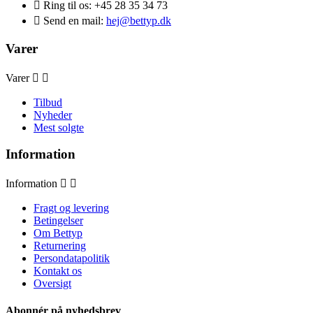

Ring til os:
+45 28 35 34 73

Send en mail:
hej@bettyp.dk
Varer
Varer


Tilbud
Nyheder
Mest solgte
Information
Information


Fragt og levering
Betingelser
Om Bettyp
Returnering
Persondatapolitik
Kontakt os
Oversigt
Abonnér på nyhedsbrev