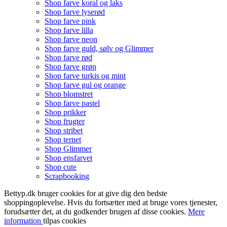
Shop farve koral og laks
Shop farve lyserød
Shop farve pink
Shop farve lilla
Shop farve neon
Shop farve guld, sølv og Glimmer
Shop farve rød
Shop farve grøn
Shop farve turkis og mint
Shop farve gul og orange
Shop blomstret
Shop farve pastel
Shop prikker
Shop frugter
Shop stribet
Shop ternet
Shop Glimmer
Shop ensfarvet
Shop cute
Scrapbooking
Bettyp.dk bruger cookies for at give dig den bedste
shoppingoplevelse. Hvis du fortsætter med at bruge vores tjenester,
forudsætter det, at du godkender brugen af disse cookies.
Mere
information
tilpas cookies