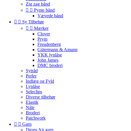
Zig zag bånd


Pynte bånd
Vævede bånd


Sy Tilbehør


Mærker
Clover
Prym
Freudenberg
Gütermann & Amann
YKK lynlåse
John James
DMC broderi
Sytråd
Perler
Indlæg og Fyld
Lynlåse
Seleclips
Diverse tilbehør
Elastik
Nåle
Broderi
Patchwork


Garn
Drops Air garn