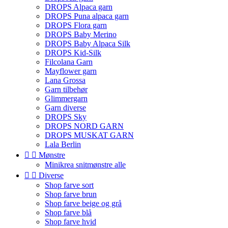
DROPS Alpaca garn
DROPS Puna alpaca garn
DROPS Flora garn
DROPS Baby Merino
DROPS Baby Alpaca Silk
DROPS Kid-Silk
Filcolana Garn
Mayflower garn
Lana Grossa
Garn tilbehør
Glimmergarn
Garn diverse
DROPS Sky
DROPS NORD GARN
DROPS MUSKAT GARN
Lala Berlin


Mønstre
Minikrea snitmønstre alle


Diverse
Shop farve sort
Shop farve brun
Shop farve beige og grå
Shop farve blå
Shop farve hvid