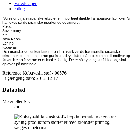
Varedetaljer
rating
.Vores originale japanske tekstiler er importeret direkte fra japanske fabrikker. Vi
har fokus på de japanske mærker og designere:
Kokka
Sevenberry
Kei
Itaya Naomi
Echino
Kobayashi
De japanske stoffer kombinerer på fantastisk vis de traditionelle japanske
tekstilmønstre med moderne grafiske udtryk, både når det kommer til motiver og
farver. Netop farverne er et kapitel for sig. De er så dybe og kraftfulde, og skal
opleves på nært hold.
Reference
Kobayashi stof - 00576
Tilgængelig dato:
2012-12-17
Datablad
Meter eller Stk
/m