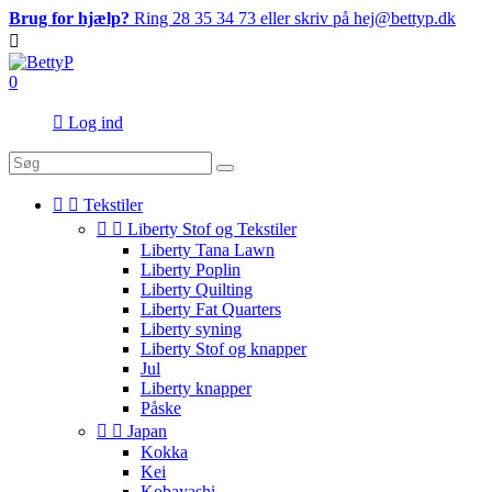
Brug for hjælp?
Ring 28 35 34 73 eller skriv på hej@bettyp.dk

0

Log ind


Tekstiler


Liberty Stof og Tekstiler
Liberty Tana Lawn
Liberty Poplin
Liberty Quilting
Liberty Fat Quarters
Liberty syning
Liberty Stof og knapper
Jul
Liberty knapper
Påske


Japan
Kokka
Kei
Kobayashi