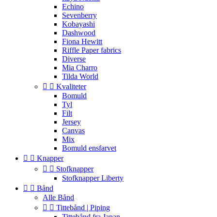
Echino
Sevenberry
Kobayashi
Dashwood
Fiona Hewitt
Riffle Paper fabrics
Diverse
Mia Charro
Tilda World


Kvaliteter
Bomuld
Tyl
Filt
Jersey
Canvas
Mix
Bomuld ensfarvet


Knapper


Stofknapper
Stofknapper Liberty


Bånd
Alle Bånd


Tittebånd | Piping
Tittebånd fra Japan