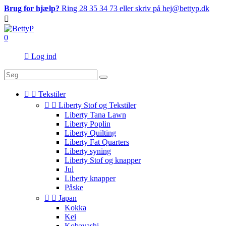
Brug for hjælp?
Ring 28 35 34 73 eller skriv på hej@bettyp.dk

0

Log ind


Tekstiler


Liberty Stof og Tekstiler
Liberty Tana Lawn
Liberty Poplin
Liberty Quilting
Liberty Fat Quarters
Liberty syning
Liberty Stof og knapper
Jul
Liberty knapper
Påske


Japan
Kokka
Kei
Kobayashi