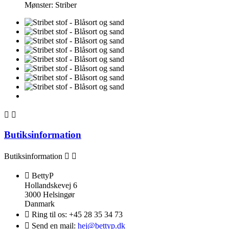
Mønster: Striber


Butiksinformation
Butiksinformation



BettyP
Hollandskevej 6
3000 Helsingør
Danmark

Ring til os:
+45 28 35 34 73

Send en mail:
hej@bettyp.dk