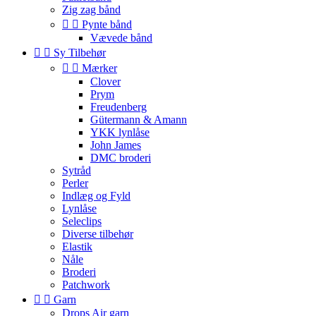
Zig zag bånd


Pynte bånd
Vævede bånd


Sy Tilbehør


Mærker
Clover
Prym
Freudenberg
Gütermann & Amann
YKK lynlåse
John James
DMC broderi
Sytråd
Perler
Indlæg og Fyld
Lynlåse
Seleclips
Diverse tilbehør
Elastik
Nåle
Broderi
Patchwork


Garn
Drops Air garn