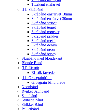
Tittekant ensfarvet


Skråbånd
Skråbånd ensfarvet 18mm
Skråbånd ensfarvet 30mm
Skråbånd stribet
Skråbånd ternet
Skråbånd mønster
Skråbånd prikker
Skråbånd metal
Skråbånd denim
Skråbånd neon
Skråbånd jersey
Skråbånd med blondekant
Blonde Bånd


Elastik
Elastik farvede


Grosgrainbånd
Grosgrain bånd brede
Neonbånd
Rynket Satinbånd
Satinbånd
Stribede bånd
Strikket Bånd
Pallietbånd