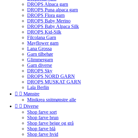
DROPS Alpaca garn
DROPS Puna alpaca garn
DROPS Flora garn
DROPS Baby Merino
DROPS Baby Alpaca Silk
DROPS Kid-Silk
Filcolana Garn
Mayflower garn
Lana Grossa
Garn tilbehør
Glimmergarn
Garn diverse
DROPS Sky
DROPS NORD GARN
DROPS MUSKAT GARN
Lala Berlin


Mønstre
Minikrea snitmønstre alle


Diverse
Shop farve sort
Shop farve brun
Shop farve beige og grå
Shop farve blå
Shop farve hvid