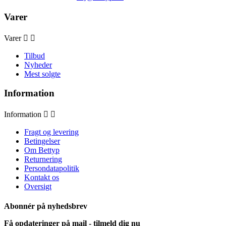
Varer
Varer


Tilbud
Nyheder
Mest solgte
Information
Information


Fragt og levering
Betingelser
Om Bettyp
Returnering
Persondatapolitik
Kontakt os
Oversigt
Abonnér på nyhedsbrev
Få opdateringer på mail - tilmeld dig nu