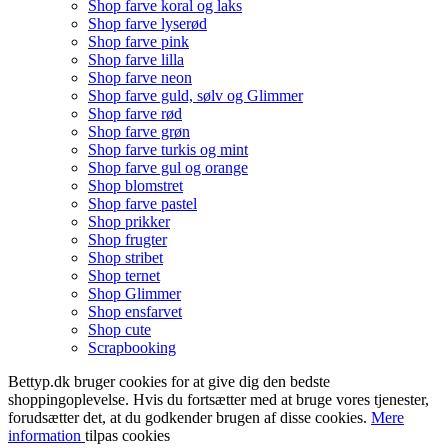
Shop farve koral og laks
Shop farve lyserød
Shop farve pink
Shop farve lilla
Shop farve neon
Shop farve guld, sølv og Glimmer
Shop farve rød
Shop farve grøn
Shop farve turkis og mint
Shop farve gul og orange
Shop blomstret
Shop farve pastel
Shop prikker
Shop frugter
Shop stribet
Shop ternet
Shop Glimmer
Shop ensfarvet
Shop cute
Scrapbooking
Bettyp.dk bruger cookies for at give dig den bedste
shoppingoplevelse. Hvis du fortsætter med at bruge vores tjenester,
forudsætter det, at du godkender brugen af disse cookies.
Mere
information
tilpas cookies