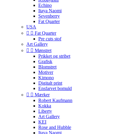
Echino
Itaya Naomi
Sevenberry
Fat Quarter
USA


Fat Quarter
Pre cuts stof
Art Gallery


Mønstret
Prikket og stribet
Grafisk
Blomstret
Motiver
Kimono
Digitalt print
Ensfarvet bomuld


Mærker
Robert Kaufmann
Kokka
Liberty
Art Gallery
KEI
Rose and Hubble
Itaya Naomi