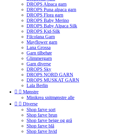
DROPS Alpaca garn
DROPS Puna alpaca garn
DROPS Flora garn
DROPS Baby Merino
DROPS Baby Alpaca Silk
DROPS Kid-Silk
Filcolana Garn
Mayflower garn
Lana Grossa
Garn tilbehør
Glimmergarn
Garn diverse
DROPS Sky
DROPS NORD GARN
DROPS MUSKAT GARN
Lala Berlin


Mønstre
Minikrea snitmønstre alle


Diverse
Shop farve sort
Shop farve brun
Shop farve beige og grå
Shop farve blå
Shop farve hvid