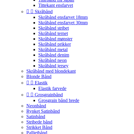
Tittekant ensfarvet


Skråbånd
Skråbånd ensfarvet 18mm
Skråbånd ensfarvet 30mm
Skråbånd stribet
Skråbånd ternet
Skråbånd mønster
Skråbånd prikker
Skråbånd metal
Skråbånd denim
Skråbånd neon
Skråbånd jersey
Skråbånd med blondekant
Blonde Bånd


Elastik
Elastik farvede


Grosgrainbånd
Grosgrain bånd brede
Neonbånd
Rynket Satinbånd
Satinbånd
Stribede bånd
Strikket Bånd
Pallietbånd