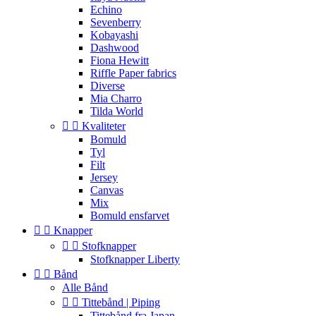
Echino
Sevenberry
Kobayashi
Dashwood
Fiona Hewitt
Riffle Paper fabrics
Diverse
Mia Charro
Tilda World


Kvaliteter
Bomuld
Tyl
Filt
Jersey
Canvas
Mix
Bomuld ensfarvet


Knapper


Stofknapper
Stofknapper Liberty


Bånd
Alle Bånd


Tittebånd | Piping
Tittebånd fra Japan