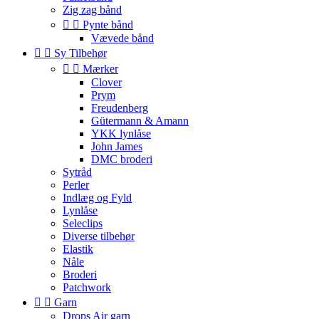
Zig zag bånd


Pynte bånd
Vævede bånd


Sy Tilbehør


Mærker
Clover
Prym
Freudenberg
Gütermann & Amann
YKK lynlåse
John James
DMC broderi
Sytråd
Perler
Indlæg og Fyld
Lynlåse
Seleclips
Diverse tilbehør
Elastik
Nåle
Broderi
Patchwork


Garn
Drops Air garn