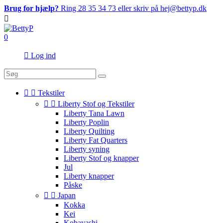
Brug for hjælp?
Ring 28 35 34 73 eller skriv på hej@bettyp.dk

0

Log ind


Tekstiler


Liberty Stof og Tekstiler
Liberty Tana Lawn
Liberty Poplin
Liberty Quilting
Liberty Fat Quarters
Liberty syning
Liberty Stof og knapper
Jul
Liberty knapper
Påske


Japan
Kokka
Kei
Kobayashi