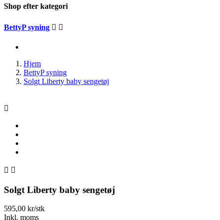
Shop efter kategori
BettyP syning


Hjem
BettyP syning
Solgt Liberty baby sengetøj



Solgt Liberty baby sengetøj
595,00 kr/stk
Inkl. moms