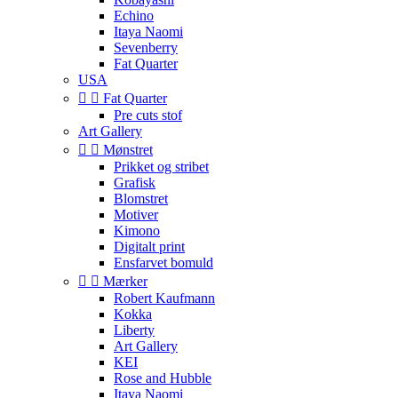
Echino
Itaya Naomi
Sevenberry
Fat Quarter
USA


Fat Quarter
Pre cuts stof
Art Gallery


Mønstret
Prikket og stribet
Grafisk
Blomstret
Motiver
Kimono
Digitalt print
Ensfarvet bomuld


Mærker
Robert Kaufmann
Kokka
Liberty
Art Gallery
KEI
Rose and Hubble
Itaya Naomi