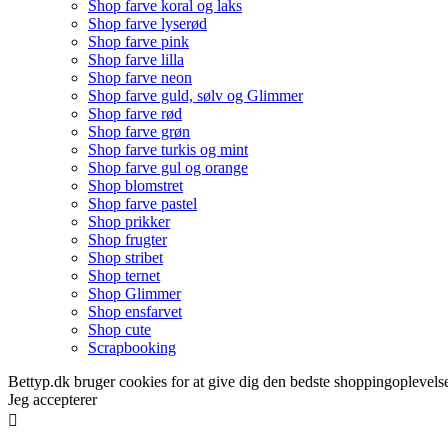
Shop farve koral og laks
Shop farve lyserød
Shop farve pink
Shop farve lilla
Shop farve neon
Shop farve guld, sølv og Glimmer
Shop farve rød
Shop farve grøn
Shop farve turkis og mint
Shop farve gul og orange
Shop blomstret
Shop farve pastel
Shop prikker
Shop frugter
Shop stribet
Shop ternet
Shop Glimmer
Shop ensfarvet
Shop cute
Scrapbooking
Bettyp.dk bruger cookies for at give dig den bedste shoppingoplevelse
Jeg accepterer
