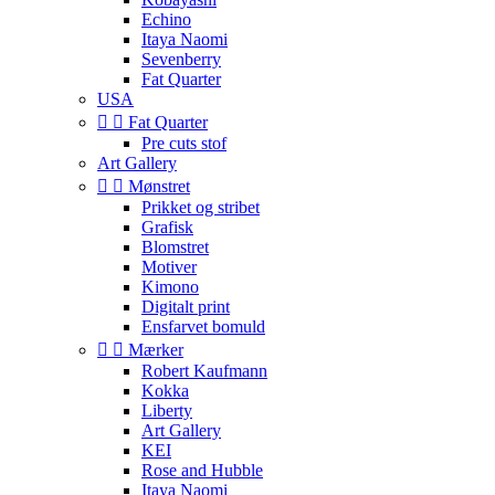
Echino
Itaya Naomi
Sevenberry
Fat Quarter
USA


Fat Quarter
Pre cuts stof
Art Gallery


Mønstret
Prikket og stribet
Grafisk
Blomstret
Motiver
Kimono
Digitalt print
Ensfarvet bomuld


Mærker
Robert Kaufmann
Kokka
Liberty
Art Gallery
KEI
Rose and Hubble
Itaya Naomi