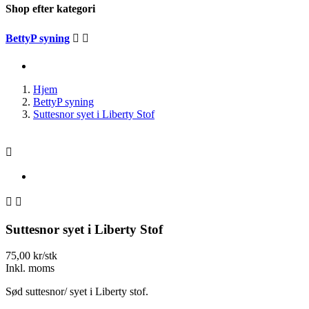
Shop efter kategori
BettyP syning


Hjem
BettyP syning
Suttesnor syet i Liberty Stof



Suttesnor syet i Liberty Stof
75,00 kr/stk
Inkl. moms
Sød suttesnor/ syet i Liberty stof.