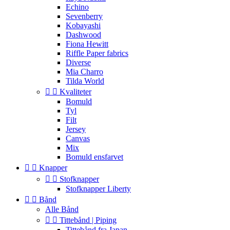
Echino
Sevenberry
Kobayashi
Dashwood
Fiona Hewitt
Riffle Paper fabrics
Diverse
Mia Charro
Tilda World


Kvaliteter
Bomuld
Tyl
Filt
Jersey
Canvas
Mix
Bomuld ensfarvet


Knapper


Stofknapper
Stofknapper Liberty


Bånd
Alle Bånd


Tittebånd | Piping
Tittebånd fra Japan