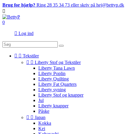
Brug for hjælp?
Ring 28 35 34 73 eller skriv på hej@bettyp.dk

0

Log ind


Tekstiler


Liberty Stof og Tekstiler
Liberty Tana Lawn
Liberty Poplin
Liberty Quilting
Liberty Fat Quarters
Liberty syning
Liberty Stof og knapper
Jul
Liberty knapper
Påske


Japan
Kokka
Kei
Kobayashi