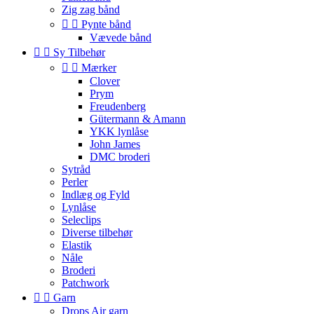
Zig zag bånd


Pynte bånd
Vævede bånd


Sy Tilbehør


Mærker
Clover
Prym
Freudenberg
Gütermann & Amann
YKK lynlåse
John James
DMC broderi
Sytråd
Perler
Indlæg og Fyld
Lynlåse
Seleclips
Diverse tilbehør
Elastik
Nåle
Broderi
Patchwork


Garn
Drops Air garn