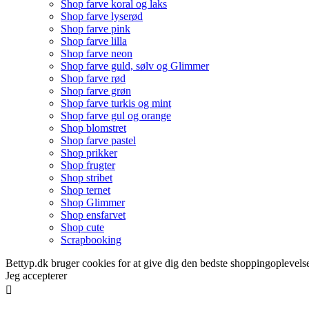
Shop farve koral og laks
Shop farve lyserød
Shop farve pink
Shop farve lilla
Shop farve neon
Shop farve guld, sølv og Glimmer
Shop farve rød
Shop farve grøn
Shop farve turkis og mint
Shop farve gul og orange
Shop blomstret
Shop farve pastel
Shop prikker
Shop frugter
Shop stribet
Shop ternet
Shop Glimmer
Shop ensfarvet
Shop cute
Scrapbooking
Bettyp.dk bruger cookies for at give dig den bedste shoppingoplevelse
Jeg accepterer
