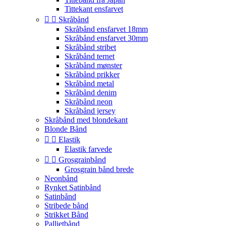
Tittekant ensfarvet


Skråbånd
Skråbånd ensfarvet 18mm
Skråbånd ensfarvet 30mm
Skråbånd stribet
Skråbånd ternet
Skråbånd mønster
Skråbånd prikker
Skråbånd metal
Skråbånd denim
Skråbånd neon
Skråbånd jersey
Skråbånd med blondekant
Blonde Bånd


Elastik
Elastik farvede


Grosgrainbånd
Grosgrain bånd brede
Neonbånd
Rynket Satinbånd
Satinbånd
Stribede bånd
Strikket Bånd
Pallietbånd