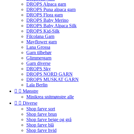
DROPS Alpaca garn
DROPS Puna alpaca garn
DROPS Flora garn
DROPS Baby Merino
DROPS Baby Alpaca Silk
DROPS Kid-Silk
Filcolana Garn
Mayflower garn
Lana Grossa
Garn tilbehør
Glimmergarn
Garn diverse
DROPS Sky
DROPS NORD GARN
DROPS MUSKAT GARN
Lala Berlin


Mønstre
Minikrea snitmønstre alle


Diverse
Shop farve sort
Shop farve brun
Shop farve beige og grå
Shop farve blå
Shop farve hvid