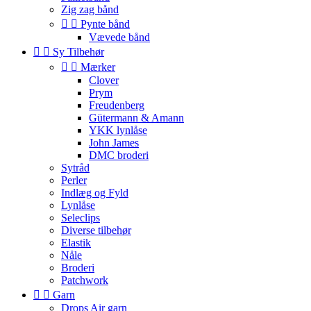
Zig zag bånd


Pynte bånd
Vævede bånd


Sy Tilbehør


Mærker
Clover
Prym
Freudenberg
Gütermann & Amann
YKK lynlåse
John James
DMC broderi
Sytråd
Perler
Indlæg og Fyld
Lynlåse
Seleclips
Diverse tilbehør
Elastik
Nåle
Broderi
Patchwork


Garn
Drops Air garn