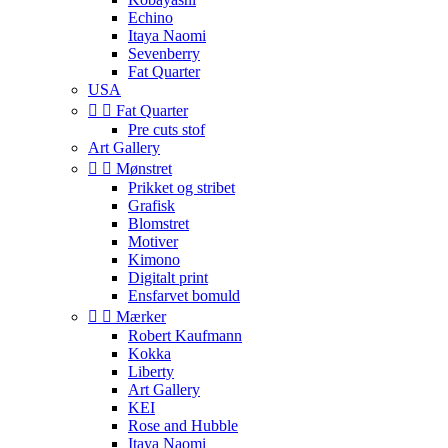
Echino
Itaya Naomi
Sevenberry
Fat Quarter
USA


Fat Quarter
Pre cuts stof
Art Gallery


Mønstret
Prikket og stribet
Grafisk
Blomstret
Motiver
Kimono
Digitalt print
Ensfarvet bomuld


Mærker
Robert Kaufmann
Kokka
Liberty
Art Gallery
KEI
Rose and Hubble
Itaya Naomi