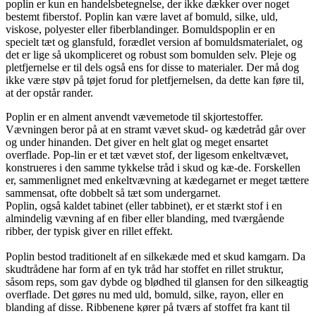
poplin er kun en handelsbetegnelse, der ikke dækker over noget
bestemt fiberstof. Poplin kan være lavet af bomuld, silke, uld,
viskose, polyester eller fiberblandinger. Bomuldspoplin er en
specielt tæt og glansfuld, forædlet version af bomuldsmaterialet, og
det er lige så ukompliceret og robust som bomulden selv. Pleje og
pletfjernelse er til dels også ens for disse to materialer. Der må dog
ikke være støv på tøjet forud for pletfjernelsen, da dette kan føre til,
at der opstår rander.
Poplin er en alment anvendt vævemetode til skjortestoffer.
Vævningen beror på at en stramt vævet skud- og kædetråd går over
og under hinanden. Det giver en helt glat og meget ensartet
overflade. Pop-lin er et tæt vævet stof, der ligesom enkeltvævet,
konstrueres i den samme tykkelse tråd i skud og kæ-de. Forskellen
er, sammenlignet med enkeltvævning at kædegarnet er meget tættere
sammensat, ofte dobbelt så tæt som undergarnet.
Poplin, også kaldet tabinet (eller tabbinet), er et stærkt stof i en
almindelig vævning af en fiber eller blanding, med tværgående
ribber, der typisk giver en rillet effekt.
Poplin bestod traditionelt af en silkekæde med et skud kamgarn. Da
skudtrådene har form af en tyk tråd har stoffet en rillet struktur,
såsom reps, som gav dybde og blødhed til glansen for den silkeagtig
overflade. Det gøres nu med uld, bomuld, silke, rayon, eller en
blanding af disse. Ribbenene kører på tværs af stoffet fra kant til