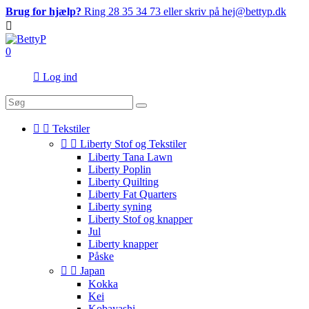
Brug for hjælp?
Ring 28 35 34 73 eller skriv på hej@bettyp.dk

0

Log ind


Tekstiler


Liberty Stof og Tekstiler
Liberty Tana Lawn
Liberty Poplin
Liberty Quilting
Liberty Fat Quarters
Liberty syning
Liberty Stof og knapper
Jul
Liberty knapper
Påske


Japan
Kokka
Kei
Kobayashi