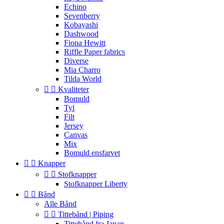
Echino
Sevenberry
Kobayashi
Dashwood
Fiona Hewitt
Riffle Paper fabrics
Diverse
Mia Charro
Tilda World


Kvaliteter
Bomuld
Tyl
Filt
Jersey
Canvas
Mix
Bomuld ensfarvet


Knapper


Stofknapper
Stofknapper Liberty


Bånd
Alle Bånd


Tittebånd | Piping
Tittebånd fra Japan