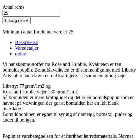
Antal (cm)

Læg i kurv
Minimum antal for denne vare er 25.
Beskrivelse
Varedetaljer
rating
Vi har skønne stoffer fra Rose and Hubble. Kvaliteten er ren
bomuldspoplin. Bomuldkvaliteten er til sammenligning med Liberty
Arts fabric tana lawn en del kraftigere. Til sammenligning vejer
Liberty: 77gram/1m2 og
Rose and Hublle vejer 130 gram/1 m2
Så bomulden er mere kraftig idet og det er en bomulspoplin som er
navnet på vævningen der gør at bomulden har en lidt blank
overflade.
Bomuldpoplinen er egnet til syning af dametøj, børnetøj, puder og
andet til boligen.
Poplin er varebetegnelsen for et finribbet lærredsmateriale. Navnet