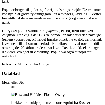
kant.
Popliner bruges til kjoler, og for rigt polstringsarbejde. De er dannet
ved hjælp af grove fyldningsgarn i en almindelig vævning. Skjorter
fremstillet af dette materiale er nemme at stryge og rynker ikke så
nemt.
Udtrykket poplin stammer fra
papelino
, et stof, fremstillet ved
Avignon, Frankrig, i det 15. århundrede, opkaldt efter den pavelige
(pavens) bopæl der, og fra det franske
papelaine
et stof, der normalt
laves med silke, i samme periode. En udbredt brug af poplin indtil
omkring det 20. århundrede var at lave silke-, bomuld- eller tunge
uldkjoler, velegnet til vinterbrug. Poplin var også et populært
møbelstof.
Reference
8183 - Poplin Orange
Datablad
Meter eller Stk
/m
Lækkert bomuldpoplin med blomsterprint fra Rose &