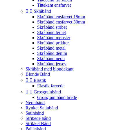
Tittekant ensfarvet


Skråbånd
Skråbånd ensfarvet 18mm
Skråbånd ensfarvet 30mm
Skråbånd stribet
Skråbånd ternet
Skråbånd mønster
Skråbånd prikker
Skråbånd metal
Skråbånd denim
Skråbånd neon
Skråbånd jersey
Skråbånd med blondekant
Blonde Bånd


Elastik
Elastik farvede


Grosgrainbånd
Grosgrain bånd brede
Neonbånd
Rynket Satinbånd
Satinbånd
Stribede bånd
Strikket Bånd
Pallietbånd