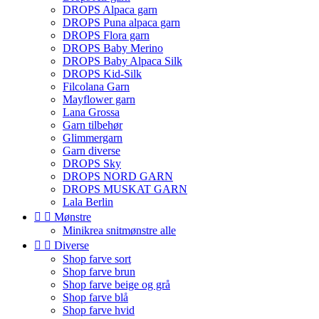
DROPS Alpaca garn
DROPS Puna alpaca garn
DROPS Flora garn
DROPS Baby Merino
DROPS Baby Alpaca Silk
DROPS Kid-Silk
Filcolana Garn
Mayflower garn
Lana Grossa
Garn tilbehør
Glimmergarn
Garn diverse
DROPS Sky
DROPS NORD GARN
DROPS MUSKAT GARN
Lala Berlin


Mønstre
Minikrea snitmønstre alle


Diverse
Shop farve sort
Shop farve brun
Shop farve beige og grå
Shop farve blå
Shop farve hvid