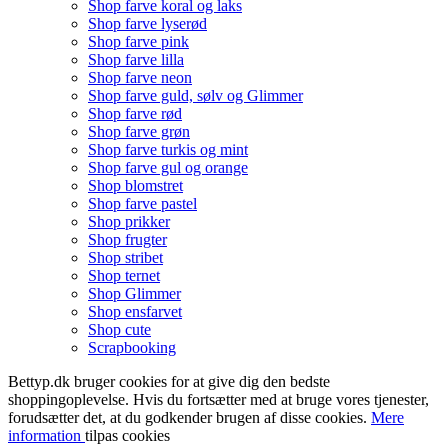
Shop farve koral og laks
Shop farve lyserød
Shop farve pink
Shop farve lilla
Shop farve neon
Shop farve guld, sølv og Glimmer
Shop farve rød
Shop farve grøn
Shop farve turkis og mint
Shop farve gul og orange
Shop blomstret
Shop farve pastel
Shop prikker
Shop frugter
Shop stribet
Shop ternet
Shop Glimmer
Shop ensfarvet
Shop cute
Scrapbooking
Bettyp.dk bruger cookies for at give dig den bedste
shoppingoplevelse. Hvis du fortsætter med at bruge vores tjenester,
forudsætter det, at du godkender brugen af disse cookies.
Mere
information
tilpas cookies