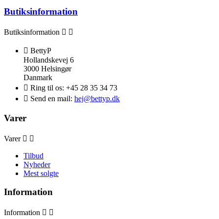
Butiksinformation
Butiksinformation



BettyP
Hollandskevej 6
3000 Helsingør
Danmark

Ring til os:
+45 28 35 34 73

Send en mail:
hej@bettyp.dk
Varer
Varer


Tilbud
Nyheder
Mest solgte
Information
Information

