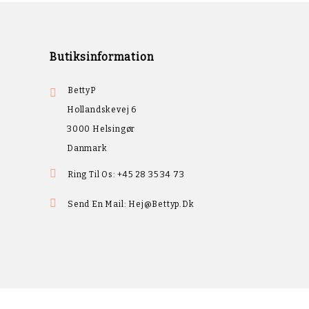
Butiksinformation
BettyP

Hollandskevej 6
3000 Helsingør
Danmark

Ring Til Os:
+45 28 35 34 73

Send En Mail:
Hej@bettyp.dk