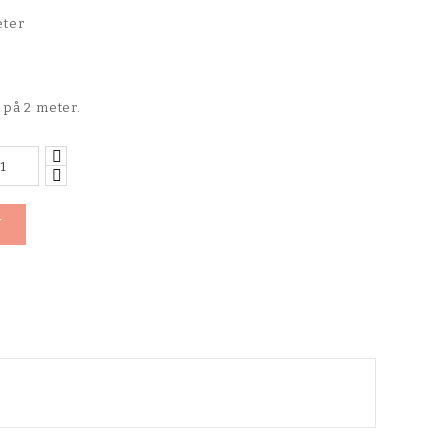
eter
 på 2 meter.
V