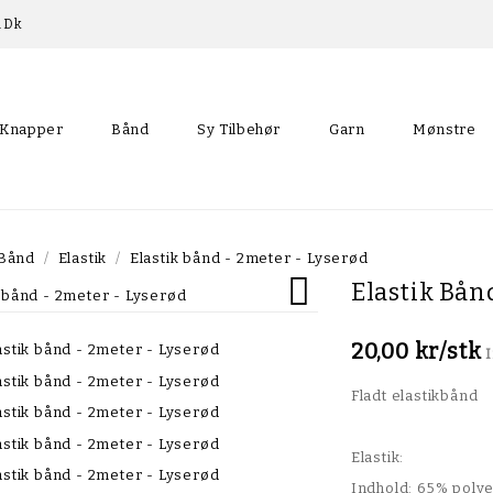
p.dk
Knapper
Bånd
Sy Tilbehør
Garn
Mønstre
Skråbånd Med Blondekant
Bånd
Elastik
Elastik bånd - 2meter - Lyserød

Elastik Bån
20,00 kr/stk
Fladt elastikbånd
Elastik:
Indhold: 65% polye