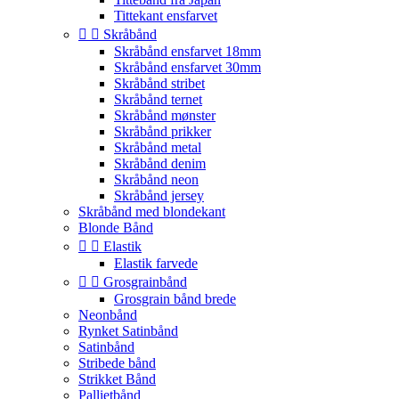
Tittekant ensfarvet


Skråbånd
Skråbånd ensfarvet 18mm
Skråbånd ensfarvet 30mm
Skråbånd stribet
Skråbånd ternet
Skråbånd mønster
Skråbånd prikker
Skråbånd metal
Skråbånd denim
Skråbånd neon
Skråbånd jersey
Skråbånd med blondekant
Blonde Bånd


Elastik
Elastik farvede


Grosgrainbånd
Grosgrain bånd brede
Neonbånd
Rynket Satinbånd
Satinbånd
Stribede bånd
Strikket Bånd
Pallietbånd