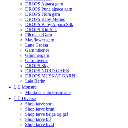
DROPS Alpaca garn
DROPS Puna alpaca garn
DROPS Flora garn
DROPS Baby Merino
DROPS Baby Alpaca Silk
DROPS Kid-Silk
Filcolana Garn
Mayflower garn
Lana Grossa
Garn tilbehør
Glimmergarn
Garn diverse
DROPS Sky
DROPS NORD GARN
DROPS MUSKAT GARN
Lala Berlin


Mønstre
Minikrea snitmønstre alle


Diverse
Shop farve sort
Shop farve brun
Shop farve beige og grå
Shop farve blå
Shop farve hvid