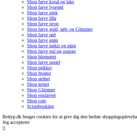
Shop farve koral og laks
Shop farve lyserød
Shop farve pink
Shop farve lilla
Shop farve neon
Shop farve guld, sølv og Glimmer
Shop farve rød
Shop farve grøn
Shop farve turkis og mint
Shop farve gul og orange
Shop blomstret
Shop farve pastel
Shop prikker
Shop frugter
Shop stribet
Shop ternet
Shop Glimmer
Shop ensfarvet
Shop cute
Scrapbooking
Bettyp.dk bruger cookies for at give dig den bedste shoppingoplevelse
Jeg accepterer
