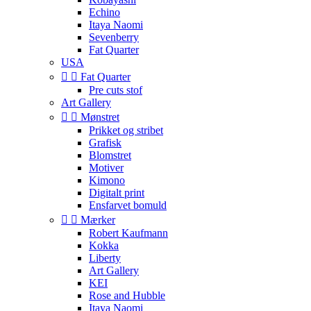
Echino
Itaya Naomi
Sevenberry
Fat Quarter
USA


Fat Quarter
Pre cuts stof
Art Gallery


Mønstret
Prikket og stribet
Grafisk
Blomstret
Motiver
Kimono
Digitalt print
Ensfarvet bomuld


Mærker
Robert Kaufmann
Kokka
Liberty
Art Gallery
KEI
Rose and Hubble
Itaya Naomi