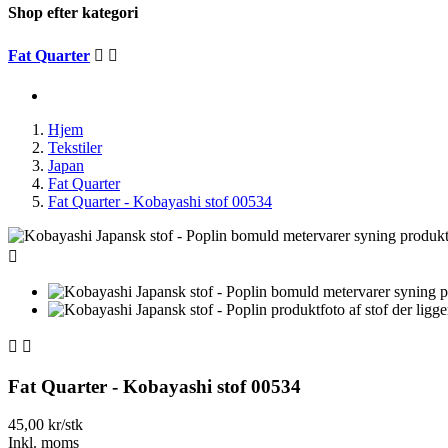
Shop efter kategori
Fat Quarter


Hjem
Tekstiler
Japan
Fat Quarter
Fat Quarter - Kobayashi stof 00534



Fat Quarter - Kobayashi stof 00534
45,00 kr/stk
Inkl. moms