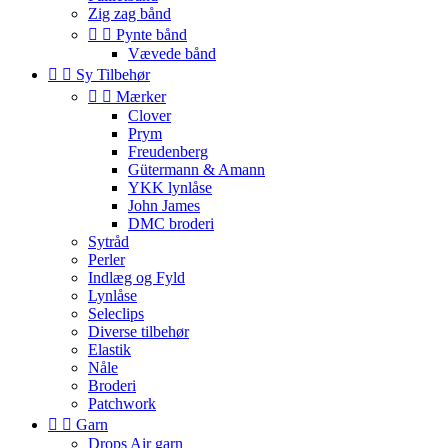
Zig zag bånd


Pynte bånd
Vævede bånd


Sy Tilbehør


Mærker
Clover
Prym
Freudenberg
Gütermann & Amann
YKK lynlåse
John James
DMC broderi
Sytråd
Perler
Indlæg og Fyld
Lynlåse
Seleclips
Diverse tilbehør
Elastik
Nåle
Broderi
Patchwork


Garn
Drops Air garn