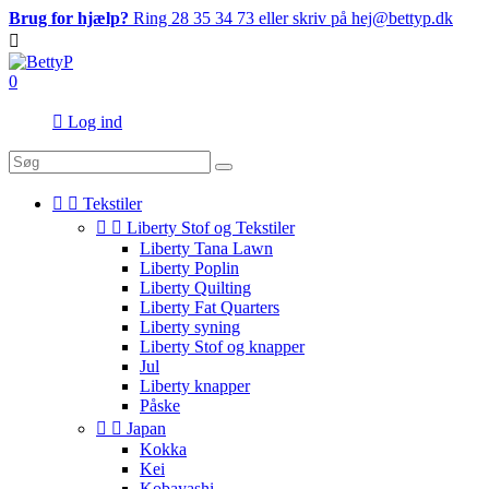
Brug for hjælp?
Ring 28 35 34 73 eller skriv på hej@bettyp.dk

0

Log ind


Tekstiler


Liberty Stof og Tekstiler
Liberty Tana Lawn
Liberty Poplin
Liberty Quilting
Liberty Fat Quarters
Liberty syning
Liberty Stof og knapper
Jul
Liberty knapper
Påske


Japan
Kokka
Kei
Kobayashi