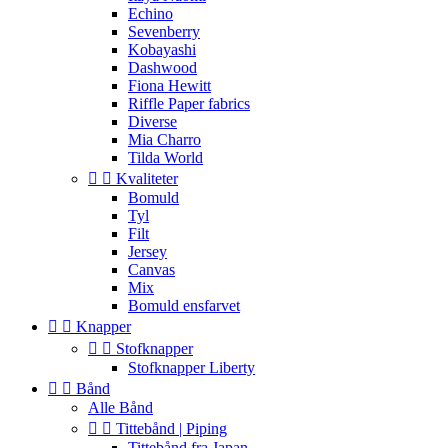
Echino
Sevenberry
Kobayashi
Dashwood
Fiona Hewitt
Riffle Paper fabrics
Diverse
Mia Charro
Tilda World


Kvaliteter
Bomuld
Tyl
Filt
Jersey
Canvas
Mix
Bomuld ensfarvet


Knapper


Stofknapper
Stofknapper Liberty


Bånd
Alle Bånd


Tittebånd | Piping
Tittebånd fra Japan