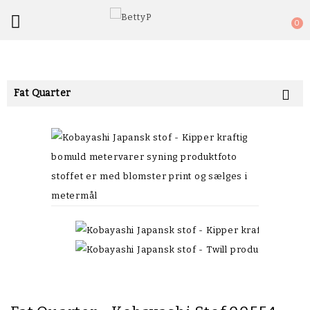

0
Fat Quarter
