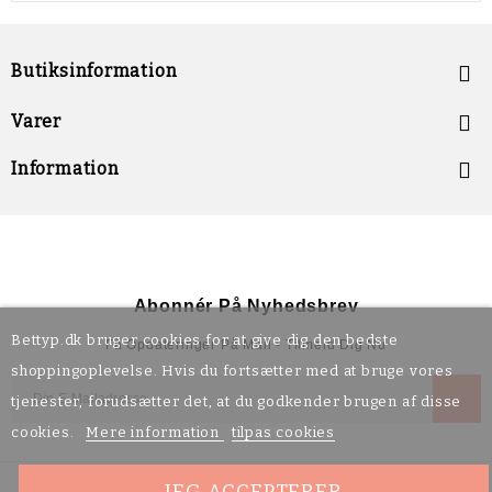
Butiksinformation


Varer

Information
Abonnér På Nyhedsbrev
Bettyp.dk bruger cookies for at give dig den bedste
Få Opdateringer På Mail - Tilmeld Dig Nu
shoppingoplevelse. Hvis du fortsætter med at bruge vores
tjenester, forudsætter det, at du godkender brugen af disse
cookies.
Mere information
tilpas cookies