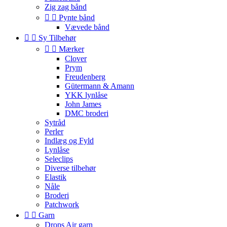
Zig zag bånd


Pynte bånd
Vævede bånd


Sy Tilbehør


Mærker
Clover
Prym
Freudenberg
Gütermann & Amann
YKK lynlåse
John James
DMC broderi
Sytråd
Perler
Indlæg og Fyld
Lynlåse
Seleclips
Diverse tilbehør
Elastik
Nåle
Broderi
Patchwork


Garn
Drops Air garn