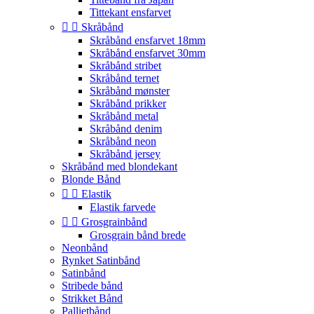
Tittekant ensfarvet


Skråbånd
Skråbånd ensfarvet 18mm
Skråbånd ensfarvet 30mm
Skråbånd stribet
Skråbånd ternet
Skråbånd mønster
Skråbånd prikker
Skråbånd metal
Skråbånd denim
Skråbånd neon
Skråbånd jersey
Skråbånd med blondekant
Blonde Bånd


Elastik
Elastik farvede


Grosgrainbånd
Grosgrain bånd brede
Neonbånd
Rynket Satinbånd
Satinbånd
Stribede bånd
Strikket Bånd
Pallietbånd