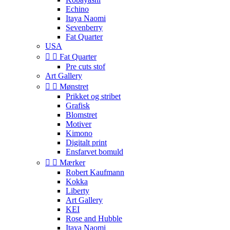
Echino
Itaya Naomi
Sevenberry
Fat Quarter
USA


Fat Quarter
Pre cuts stof
Art Gallery


Mønstret
Prikket og stribet
Grafisk
Blomstret
Motiver
Kimono
Digitalt print
Ensfarvet bomuld


Mærker
Robert Kaufmann
Kokka
Liberty
Art Gallery
KEI
Rose and Hubble
Itaya Naomi