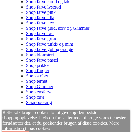
Shop farve koral og laks
Shop farve lyserød
Shop farve pink
Shop farve lilla
Shop farve neon
Shop farve guld, sølv og Glimmer
Shop farve rød
Shop farve grøn
Shop farve turkis og mint
Shop farve gul og orange
Shop blomstret
Shop farve pastel
Shop prikker
Shop frugter
Shop stribet
Shop ternet
Shop Glimmer
Shop ensfarvet
Shop cute
Scrapbooking
Bettyp.dk bruger cookies for at give dig den bedste
shoppingoplevelse. Hvis du fortsætter med at bruge vores tjenester,
forudsætter det, at du godkender brugen af disse cookies.
Mere
information
tilpas cookies