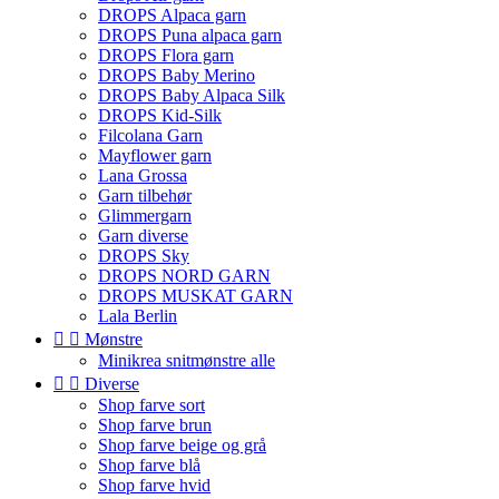
DROPS Alpaca garn
DROPS Puna alpaca garn
DROPS Flora garn
DROPS Baby Merino
DROPS Baby Alpaca Silk
DROPS Kid-Silk
Filcolana Garn
Mayflower garn
Lana Grossa
Garn tilbehør
Glimmergarn
Garn diverse
DROPS Sky
DROPS NORD GARN
DROPS MUSKAT GARN
Lala Berlin


Mønstre
Minikrea snitmønstre alle


Diverse
Shop farve sort
Shop farve brun
Shop farve beige og grå
Shop farve blå
Shop farve hvid