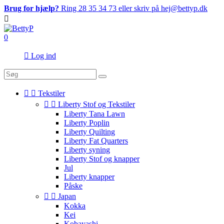
Brug for hjælp?
Ring 28 35 34 73 eller skriv på hej@bettyp.dk

0

Log ind


Tekstiler


Liberty Stof og Tekstiler
Liberty Tana Lawn
Liberty Poplin
Liberty Quilting
Liberty Fat Quarters
Liberty syning
Liberty Stof og knapper
Jul
Liberty knapper
Påske


Japan
Kokka
Kei
Kobayashi