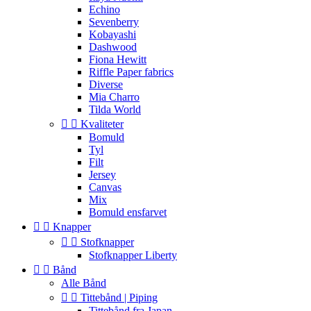
Echino
Sevenberry
Kobayashi
Dashwood
Fiona Hewitt
Riffle Paper fabrics
Diverse
Mia Charro
Tilda World


Kvaliteter
Bomuld
Tyl
Filt
Jersey
Canvas
Mix
Bomuld ensfarvet


Knapper


Stofknapper
Stofknapper Liberty


Bånd
Alle Bånd


Tittebånd | Piping
Tittebånd fra Japan