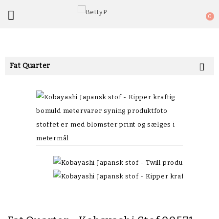

0
Fat Quarter
