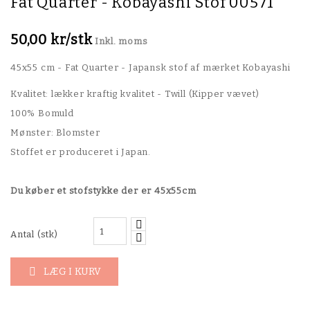
Fat Quarter - Kobayashi Stof 00571
50,00 kr/stk
Inkl. moms
45x55 cm - Fat Quarter - Japansk stof af mærket Kobayashi
Kvalitet: lækker kraftig kvalitet - Twill (Kipper vævet)
100% Bomuld
Mønster: Blomster
Stoffet er produceret i Japan.
Du køber et stofstykke der er 45x55cm
Antal (stk)
LÆG I KURV
