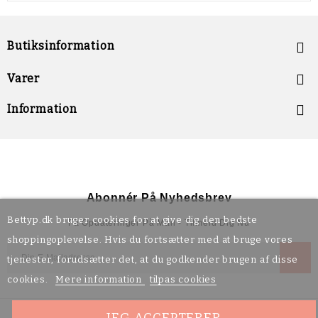
Butiksinformation


Varer

Information
Abonnér På Nyhedsbrev
Bettyp.dk bruger cookies for at give dig den bedste
Få Opdateringer På Mail - Tilmeld Dig Nu
shoppingoplevelse. Hvis du fortsætter med at bruge vores
tjenester, forudsætter det, at du godkender brugen af disse
cookies.
Mere information
tilpas cookies