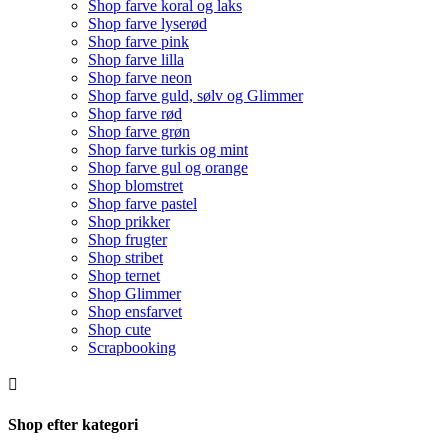
Shop farve koral og laks
Shop farve lyserød
Shop farve pink
Shop farve lilla
Shop farve neon
Shop farve guld, sølv og Glimmer
Shop farve rød
Shop farve grøn
Shop farve turkis og mint
Shop farve gul og orange
Shop blomstret
Shop farve pastel
Shop prikker
Shop frugter
Shop stribet
Shop ternet
Shop Glimmer
Shop ensfarvet
Shop cute
Scrapbooking

Shop efter kategori