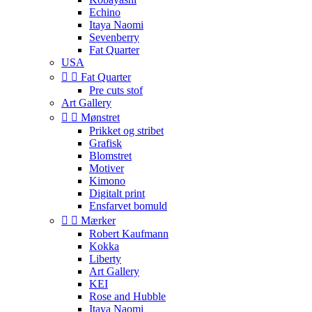
Echino
Itaya Naomi
Sevenberry
Fat Quarter
USA


Fat Quarter
Pre cuts stof
Art Gallery


Mønstret
Prikket og stribet
Grafisk
Blomstret
Motiver
Kimono
Digitalt print
Ensfarvet bomuld


Mærker
Robert Kaufmann
Kokka
Liberty
Art Gallery
KEI
Rose and Hubble
Itaya Naomi