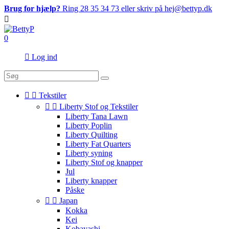
Brug for hjælp?
Ring 28 35 34 73 eller skriv på hej@bettyp.dk

0

Log ind


Tekstiler


Liberty Stof og Tekstiler
Liberty Tana Lawn
Liberty Poplin
Liberty Quilting
Liberty Fat Quarters
Liberty syning
Liberty Stof og knapper
Jul
Liberty knapper
Påske


Japan
Kokka
Kei
Kobayashi