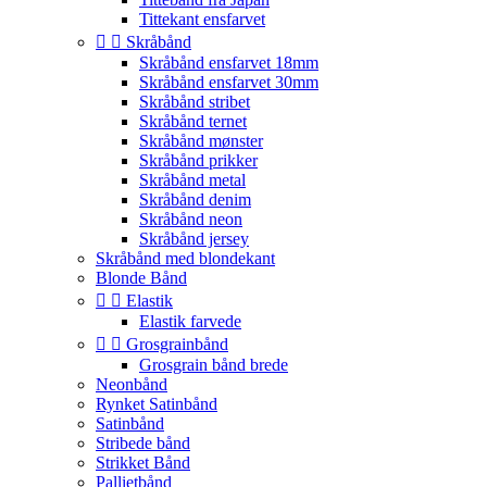
Tittekant ensfarvet


Skråbånd
Skråbånd ensfarvet 18mm
Skråbånd ensfarvet 30mm
Skråbånd stribet
Skråbånd ternet
Skråbånd mønster
Skråbånd prikker
Skråbånd metal
Skråbånd denim
Skråbånd neon
Skråbånd jersey
Skråbånd med blondekant
Blonde Bånd


Elastik
Elastik farvede


Grosgrainbånd
Grosgrain bånd brede
Neonbånd
Rynket Satinbånd
Satinbånd
Stribede bånd
Strikket Bånd
Pallietbånd