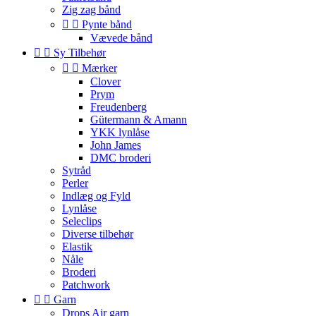
Zig zag bånd


Pynte bånd
Vævede bånd


Sy Tilbehør


Mærker
Clover
Prym
Freudenberg
Gütermann & Amann
YKK lynlåse
John James
DMC broderi
Sytråd
Perler
Indlæg og Fyld
Lynlåse
Seleclips
Diverse tilbehør
Elastik
Nåle
Broderi
Patchwork


Garn
Drops Air garn