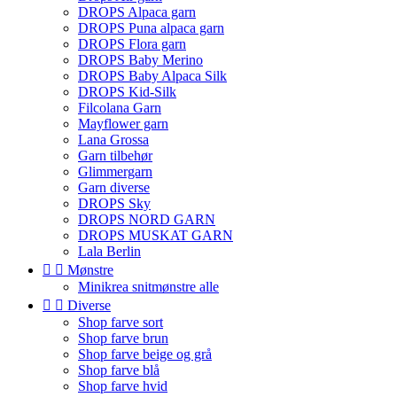
DROPS Alpaca garn
DROPS Puna alpaca garn
DROPS Flora garn
DROPS Baby Merino
DROPS Baby Alpaca Silk
DROPS Kid-Silk
Filcolana Garn
Mayflower garn
Lana Grossa
Garn tilbehør
Glimmergarn
Garn diverse
DROPS Sky
DROPS NORD GARN
DROPS MUSKAT GARN
Lala Berlin


Mønstre
Minikrea snitmønstre alle


Diverse
Shop farve sort
Shop farve brun
Shop farve beige og grå
Shop farve blå
Shop farve hvid