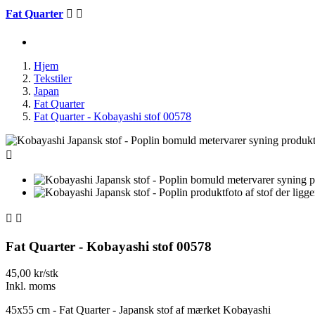
Fat Quarter


Hjem
Tekstiler
Japan
Fat Quarter
Fat Quarter - Kobayashi stof 00578



Fat Quarter - Kobayashi stof 00578
45,00 kr/stk
Inkl. moms
45x55 cm - Fat Quarter - Japansk stof af mærket Kobayashi