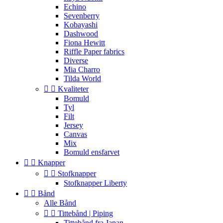
Echino
Sevenberry
Kobayashi
Dashwood
Fiona Hewitt
Riffle Paper fabrics
Diverse
Mia Charro
Tilda World


Kvaliteter
Bomuld
Tyl
Filt
Jersey
Canvas
Mix
Bomuld ensfarvet


Knapper


Stofknapper
Stofknapper Liberty


Bånd
Alle Bånd


Tittebånd | Piping
Tittebånd fra Japan