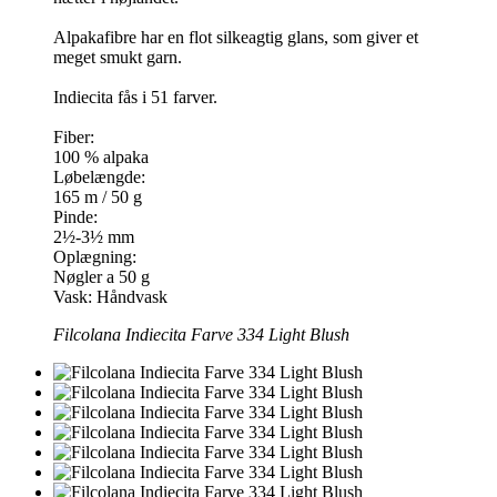
Alpakafibre har en flot silkeagtig glans, som giver et
meget smukt garn.
Indiecita fås i 51 farver.
Fiber:
100 % alpaka
Løbelængde:
165 m / 50 g
Pinde:
2½-3½ mm
Oplægning:
Nøgler a 50 g
Vask: Håndvask
Filcolana Indiecita Farve 334 Light Blush