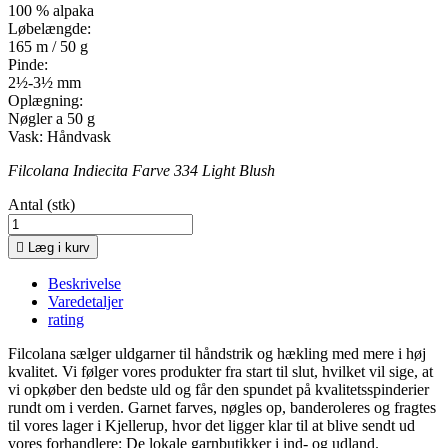
100 % alpaka
Løbelængde:
165 m / 50 g
Pinde:
2½-3½ mm
Oplægning:
Nøgler a 50 g
Vask: Håndvask
Filcolana Indiecita Farve 334 Light Blush
Antal (stk)

Læg i kurv
Beskrivelse
Varedetaljer
rating
Filcolana sælger uldgarner til håndstrik og hækling med mere i høj
kvalitet. Vi følger vores produkter fra start til slut, hvilket vil sige, at
vi opkøber den bedste uld og får den spundet på kvalitetsspinderier
rundt om i verden. Garnet farves, nøgles op, banderoleres og fragtes
til vores lager i Kjellerup, hvor det ligger klar til at blive sendt ud
vores forhandlere: De lokale garnbutikker i ind- og udland.