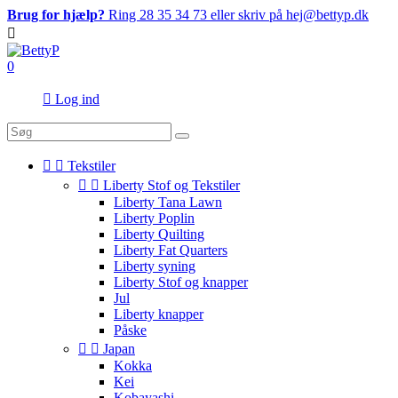
Brug for hjælp?
Ring 28 35 34 73 eller skriv på hej@bettyp.dk

0

Log ind


Tekstiler


Liberty Stof og Tekstiler
Liberty Tana Lawn
Liberty Poplin
Liberty Quilting
Liberty Fat Quarters
Liberty syning
Liberty Stof og knapper
Jul
Liberty knapper
Påske


Japan
Kokka
Kei
Kobayashi