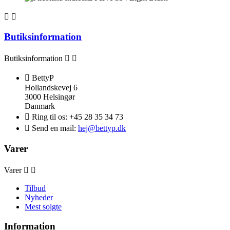


Butiksinformation
Butiksinformation



BettyP
Hollandskevej 6
3000 Helsingør
Danmark

Ring til os:
+45 28 35 34 73

Send en mail:
hej@bettyp.dk
Varer
Varer


Tilbud
Nyheder
Mest solgte
Information