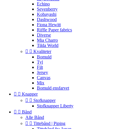
Echino
Sevenberry
Kobayashi
Dashwood
Fiona Hewitt
Riffle Paper fabrics
Diverse
Mia Charro
Tilda World


Kvaliteter
Bomuld
Tyl
Filt
Jersey
Canvas
Mix
Bomuld ensfarvet


Knapper


Stofknapper
Stofknapper Liberty


Bånd
Alle Bånd


Tittebånd | Piping
Tittebånd fra Japan