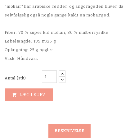
"mohair" har arabiske rødder, og angorageden bliver da
selvfølgelig også nogle gange kaldt en mohairged.
Fiber: 70 % super kid mohair, 30 % mulberrysilke
Løbelængde: 195 m/25 g
Oplægning: 25 g nøgler
Vask: Håndvask
Antal (stk)
LÆG I KURV

BESKRIVELSE