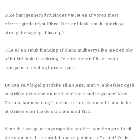
Silke har igennem årtusinder været en af vores mest
eftertragtede tekstilfibre. Den er blank, smuk, stærk og
utroligt behagelig at have på.
Tilia er en smuk blanding af blank mulberrysilke med en sky
af let kid mohair omkring. Teknisk set er Tilia et tyndt
kamgarnspundet og børstet garn.
Du kan selvfølgelig strikke Tilia alene, men vi anbefaler også
at strikke det sammen med et af vore andre garner: New
Zealand lammeuld og Indiecita er for eksempel fantastiske
at strikke eller hækle sammen med Tilia.
Viste du i øvrigt, at angorageden hedder som den gør, fordi
den stammer fra området omkring Ankara i Tyrkiet? Ordet