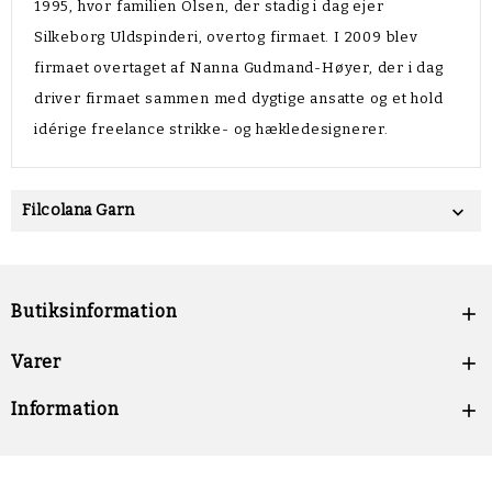
1995, hvor familien Olsen, der stadig i dag ejer
Silkeborg Uldspinderi, overtog firmaet. I 2009 blev
firmaet overtaget af Nanna Gudmand-Høyer, der i dag
driver firmaet sammen med dygtige ansatte og et hold
idérige freelance strikke- og hækledesignerer.
Filcolana Garn

Butiksinformation

Varer

Information
