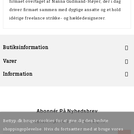
firmaet overtaget af Nanna Gudmand-Høyer, der i dag
driver firmaet sammen med dygtige ansatte og et hold
idérige freelance strikke- og hækledesignerer.
Butiksinformation


Varer

Information
Abonnér På Nyhedsbrev
Bettyp.dk bruger cookies for at give dig den bedste
Få Opdateringer På Mail - Tilmeld Dig Nu
shoppingoplevelse. Hvis du fortsætter med at bruge vores