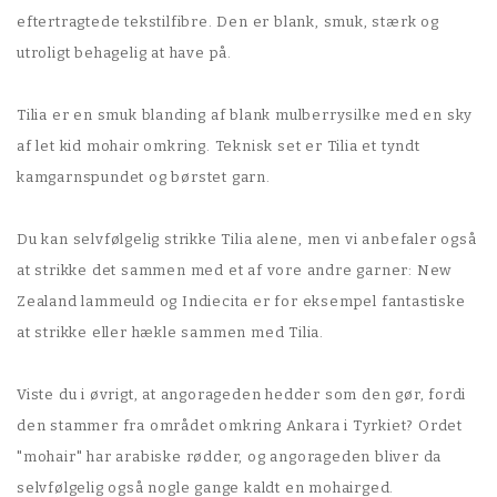
eftertragtede tekstilfibre. Den er blank, smuk, stærk og
utroligt behagelig at have på.
Tilia er en smuk blanding af blank mulberrysilke med en sky
af let kid mohair omkring. Teknisk set er Tilia et tyndt
kamgarnspundet og børstet garn.
Du kan selvfølgelig strikke Tilia alene, men vi anbefaler også
at strikke det sammen med et af vore andre garner: New
Zealand lammeuld og Indiecita er for eksempel fantastiske
at strikke eller hækle sammen med Tilia.
Viste du i øvrigt, at angorageden hedder som den gør, fordi
den stammer fra området omkring Ankara i Tyrkiet? Ordet
"mohair" har arabiske rødder, og angorageden bliver da
selvfølgelig også nogle gange kaldt en mohairged.