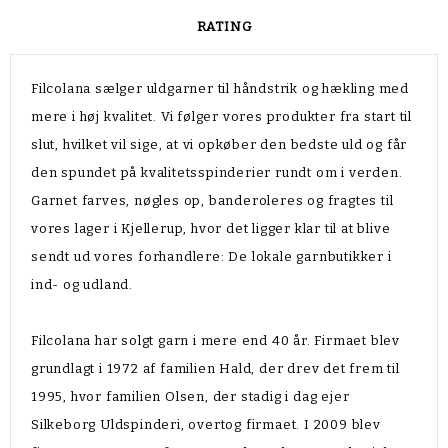
RATING
Filcolana sælger uldgarner til håndstrik og hækling med
mere i høj kvalitet. Vi følger vores produkter fra start til
slut, hvilket vil sige, at vi opkøber den bedste uld og får
den spundet på kvalitetsspinderier rundt om i verden.
Garnet farves, nøgles op, banderoleres og fragtes til
vores lager i Kjellerup, hvor det ligger klar til at blive
sendt ud vores forhandlere: De lokale garnbutikker i
ind- og udland.
Filcolana har solgt garn i mere end 40 år. Firmaet blev
grundlagt i 1972 af familien Hald, der drev det frem til
1995, hvor familien Olsen, der stadig i dag ejer
Silkeborg Uldspinderi, overtog firmaet. I 2009 blev