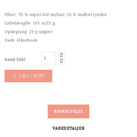
Fiber: 70 % super kid mohair, 30 % mulberrysilke
Løbelængde: 195 m/25 g
Oplægning: 25 g nøgler
Vask: Håndvask
Antal (stk)
LÆG I KURV

BESKRIVELSE
VAREDETALJER