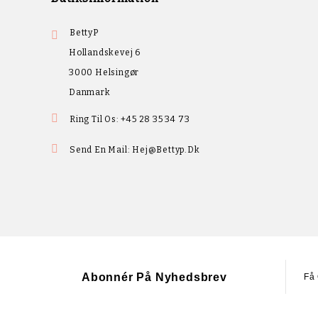
BettyP

Hollandskevej 6
3000 Helsingør
Danmark

Ring Til Os:
+45 28 35 34 73

Send En Mail:
Hej@bettyp.dk
Abonnér På Nyhedsbrev
Få 