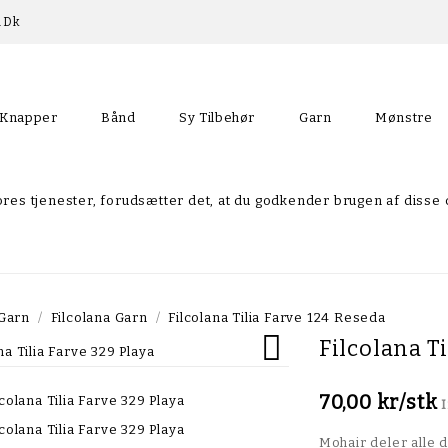
p.dk
Knapper
Bånd
Sy Tilbehør
Garn
Mønstre
Skråbånd Med Blondekant
res tjenester, forudsætter det, at du godkender brugen af disse
Garn
Filcolana Garn
Filcolana Tilia Farve 124 Reseda

Filcolana T
70,00 kr/stk
Mohair deler alle 