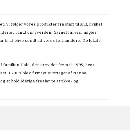
. Vi følger vores produkter fra start til slut, hvilket
inderier rundt om i verden. Garnet farves, nøgles
lar til at blive sendt ud vores forhandlere: De lokale
af familien Hald, der drev det frem til 1995, hvor
maet. I 2009 blev firmaet overtaget af Nanna
g et hold idérige freelance strikke- og