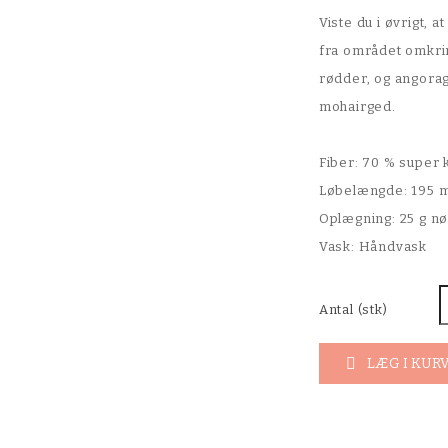
Viste du i øvrigt,
fra området omkrin
rødder, og angorag
mohairged.
Fiber: 70 % super 
Løbelængde: 195 m
Oplægning: 25 g nø
Vask: Håndvask
Antal (stk)
LÆG I KUR
