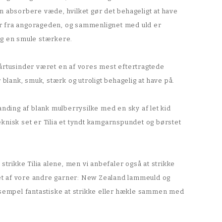
n absorbere væde, hvilket gør det behageligt at have
 fra angorageden, og sammenlignet med uld er
og en smule stærkere.
årtusinder været en af vores mest eftertragtede
r blank, smuk, stærk og utroligt behagelig at have på.
anding af blank mulberrysilke med en sky af let kid
knisk set er Tilia et tyndt kamgarnspundet og børstet
 strikke Tilia alene, men vi anbefaler også at strikke
 af vore andre garner: New Zealand lammeuld og
ksempel fantastiske at strikke eller hækle sammen med