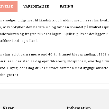
RIVELSE
VAREDETALJER
RATING
ana sælger uldgarner til håndstrik og hækling med mere i høj kvalitet
ge, at vi opkøber den bedste uld og får den spundet på kvalitetssp
nderoleres og fragtes til vores lager i Kjellerup, hvor det ligger k
tikker i ind- og udland.
ana har solgt garn i mere end 40 år. Firmaet blev grundlagt i 1972 
en Olsen, der stadig i dag ejer Silkeborg Uldspinderi, overtog fir
nd-Høyer, der i dag driver firmaet sammen med dygtige ansatte o
designerer.
Varer
Information