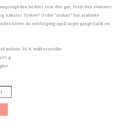
 at angorageden hedder som den gør, fordi den stammer
g Ankara i Tyrkiet? Ordet "mohair" har arabiske
eden bliver da selvfølgelig også nogle gange kaldt en
kid mohair, 30 % mulberrysilke
/25 g
gler
V