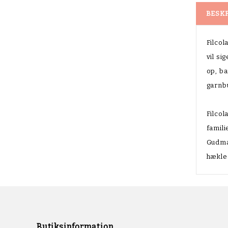
BESK
Filcol
vil si
op, ba
garnbu
Filcol
famili
Gudma
hækle
Butiksinformation