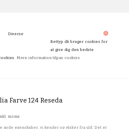
0
Diverse
Bettyp.dk bruger cookies for
Shop Farve Beige Og Grå
Shop Farve Koral Og Laks
Shop Farve Guld, Sølv Og Glimmer
Shop Farve Turkis Og Mint
Shop Farve Gul Og Orange
at give dig den bedste
 cookies.
Mere information
tilpas cookies
ilia Farve 124 Reseda
Inkl. moms
de gode egenskaber, vi kender og elsker fra uld: Det er