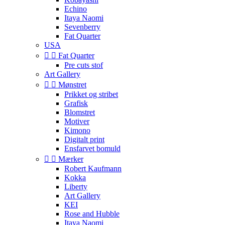
Echino
Itaya Naomi
Sevenberry
Fat Quarter
USA


Fat Quarter
Pre cuts stof
Art Gallery


Mønstret
Prikket og stribet
Grafisk
Blomstret
Motiver
Kimono
Digitalt print
Ensfarvet bomuld


Mærker
Robert Kaufmann
Kokka
Liberty
Art Gallery
KEI
Rose and Hubble
Itaya Naomi