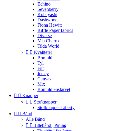
Echino
Sevenberry
Kobayashi
Dashwood
Fiona Hewitt
Riffle Paper fabrics
Diverse
Mia Charro
Tilda World


Kvaliteter
Bomuld
Tyl
Filt
Jersey
Canvas
Mix
Bomuld ensfarvet


Knapper


Stofknapper
Stofknapper Liberty


Bånd
Alle Bånd


Tittebånd | Piping
Tittebånd fra Japan