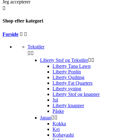
Jeg accepterer

Shop efter kategori
Forside


Tekstiler


Liberty Stof og Tekstiler


Liberty Tana Lawn
Liberty Poplin
Liberty Quilting
Liberty Fat Quarters
Liberty syning
Liberty Stof og knapper
Jul
Liberty knapper
Påske
Japan


Kokka
Kei
Kobayashi