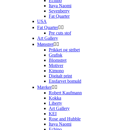
Echino
Itaya Naomi
Sevenberry
Fat Quarter
USA
Fat Quarter


Pre cuts stof
Art Gallery
Mønstret


Prikket og stribet
Grafisk
Blomstret
Motiver
Kimono
Digitalt print
Ensfarvet bomuld
Mærker


Robert Kaufmann
Kokka
Liberty
Art Gallery
KEI
Rose and Hubble
Itaya Naomi
Echino