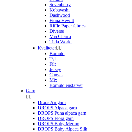
Sevenberry
Kobayashi
Dashwood
Fiona Hewitt
Riffle Paper fabrics
Diverse
Mia Charro
Tilda World
Kvaliteter


Bomuld
Tyl
Filt
Jersey
Canvas
Mix
Bomuld ensfarvet
Garn


Drops Air garn
DROPS Alpaca garn
DROPS Puna alpaca garn
DROPS Flora garn
DROPS Baby Merino
DROPS Baby Alpaca Silk