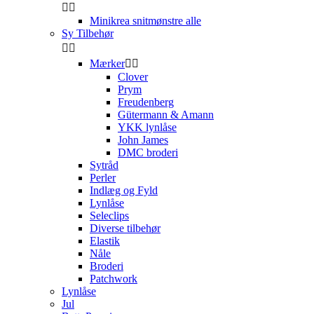


Minikrea snitmønstre alle
Sy Tilbehør


Mærker


Clover
Prym
Freudenberg
Gütermann & Amann
YKK lynlåse
John James
DMC broderi
Sytråd
Perler
Indlæg og Fyld
Lynlåse
Seleclips
Diverse tilbehør
Elastik
Nåle
Broderi
Patchwork
Lynlåse
Jul