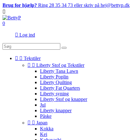
Brug for hjælp?
Ring 28 35 34 73 eller skriv på hej@bettyp.dk

0

Log ind


Tekstiler


Liberty Stof og Tekstiler
Liberty Tana Lawn
Liberty Poplin
Liberty Quilting
Liberty Fat Quarters
Liberty syning
Liberty Stof og knapper
Jul
Liberty knapper
Påske


Japan
Kokka
Kei
Kobayashi