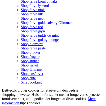
Shop farve koral og laks
Shop farve lyserød
Shop farve pink
Shop farve lilla
Shop farve neon
Shop farve guld, sølv og Glimmer
Shop farve rød
Shop farve grøn
Shop farve turkis og mint
Shop farve gul og orange
Shop blomstret
Shop farve pastel
Shop prikker
Shop frugter
Shop stribet
Shop ternet
Shop Glimmer
Shop ensfarvet
Shop cute
Scrapbooking
Bettyp.dk bruger cookies for at give dig den bedste
shoppingoplevelse. Hvis du fortsætter med at bruge vores tjenester,
forudsætter det, at du godkender brugen af disse cookies.
Mere
information
tilpas cookies