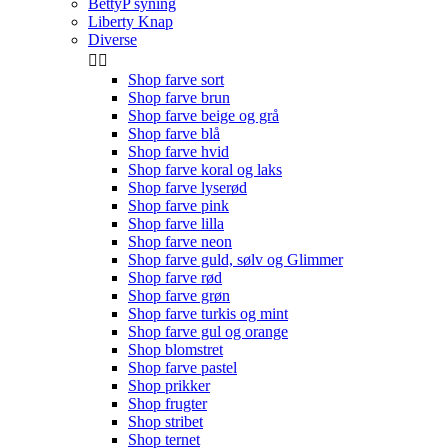
BettyP syning
Liberty Knap
Diverse


Shop farve sort
Shop farve brun
Shop farve beige og grå
Shop farve blå
Shop farve hvid
Shop farve koral og laks
Shop farve lyserød
Shop farve pink
Shop farve lilla
Shop farve neon
Shop farve guld, sølv og Glimmer
Shop farve rød
Shop farve grøn
Shop farve turkis og mint
Shop farve gul og orange
Shop blomstret
Shop farve pastel
Shop prikker
Shop frugter
Shop stribet
Shop ternet