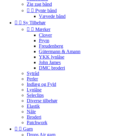
Zig zag bånd


Pynte bånd
Vævede bånd


Sy Tilbehør


Mærker
Clover
Prym
Freudenberg
Gütermann & Amann
YKK lynlåse
John James
DMC broderi
Sytråd
Perler
Indlæg og Fyld
Lynlåse
Seleclips
Diverse tilbehør
Elastik
Nåle
Broderi
Patchwork


Garn
Drops Air garn