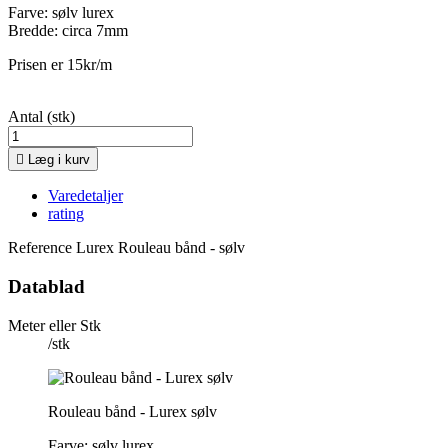
Farve: sølv lurex
Bredde: circa 7mm
Prisen er 15kr/m
Antal (stk)

Læg i kurv
Varedetaljer
rating
Reference
Lurex Rouleau bånd - sølv
Datablad
Meter eller Stk
/stk
Rouleau bånd - Lurex sølv
Farve: sølv lurex