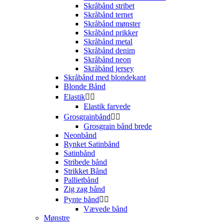
Skråbånd stribet
Skråbånd ternet
Skråbånd mønster
Skråbånd prikker
Skråbånd metal
Skråbånd denim
Skråbånd neon
Skråbånd jersey
Skråbånd med blondekant
Blonde Bånd
Elastik


Elastik farvede
Grosgrainbånd


Grosgrain bånd brede
Neonbånd
Rynket Satinbånd
Satinbånd
Stribede bånd
Strikket Bånd
Pallietbånd
Zig zag bånd
Pynte bånd


Vævede bånd
Mønstre