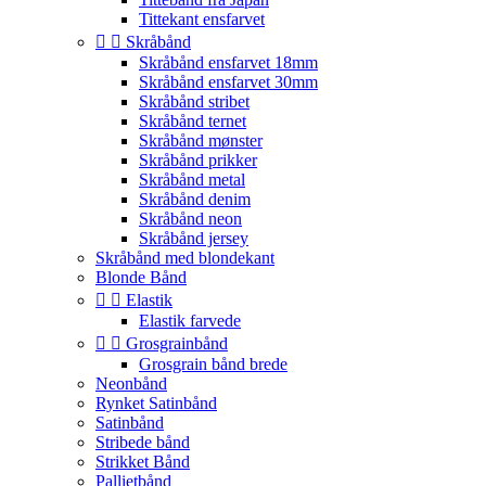
Tittekant ensfarvet


Skråbånd
Skråbånd ensfarvet 18mm
Skråbånd ensfarvet 30mm
Skråbånd stribet
Skråbånd ternet
Skråbånd mønster
Skråbånd prikker
Skråbånd metal
Skråbånd denim
Skråbånd neon
Skråbånd jersey
Skråbånd med blondekant
Blonde Bånd


Elastik
Elastik farvede


Grosgrainbånd
Grosgrain bånd brede
Neonbånd
Rynket Satinbånd
Satinbånd
Stribede bånd
Strikket Bånd
Pallietbånd