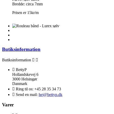
Bredde: circa 7mm
Prisen er 15kr/m
Butiksinformation
Butiksinformation



BettyP
Hollandskevej 6
3000 Helsingør
Danmark

Ring til os:
+45 28 35 34 73

Send en mail:
hej@bettyp.dk
Varer