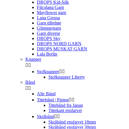
DROPS Kid-Silk
Filcolana Garn
Mayflower garn
Lana Grossa
Garn tilbehør
Glimmergarn
Garn diverse
DROPS Sky
DROPS NORD GARN
DROPS MUSKAT GARN
Lala Berlin
Knapper


Stofknapper


Stofknapper Liberty
Bånd


Alle Bånd
Tittebånd | Piping


Tittebånd fra Japan
Tittekant ensfarvet
Skråbånd


Skråbånd ensfarvet 18mm
Skråbånd ensfarvet 30mm