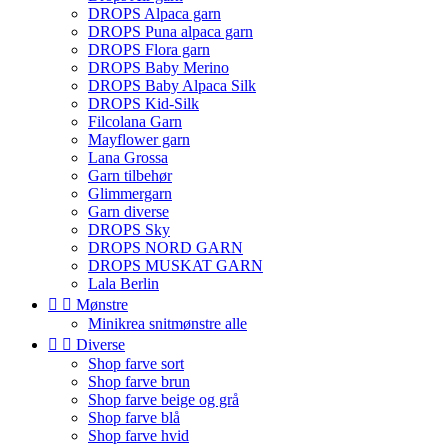
DROPS Alpaca garn
DROPS Puna alpaca garn
DROPS Flora garn
DROPS Baby Merino
DROPS Baby Alpaca Silk
DROPS Kid-Silk
Filcolana Garn
Mayflower garn
Lana Grossa
Garn tilbehør
Glimmergarn
Garn diverse
DROPS Sky
DROPS NORD GARN
DROPS MUSKAT GARN
Lala Berlin


Mønstre
Minikrea snitmønstre alle


Diverse
Shop farve sort
Shop farve brun
Shop farve beige og grå
Shop farve blå
Shop farve hvid