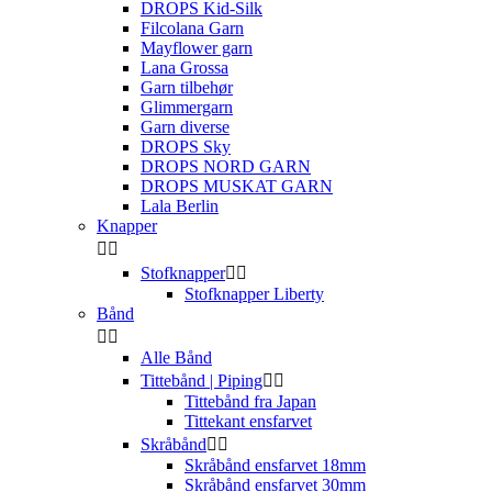
DROPS Kid-Silk
Filcolana Garn
Mayflower garn
Lana Grossa
Garn tilbehør
Glimmergarn
Garn diverse
DROPS Sky
DROPS NORD GARN
DROPS MUSKAT GARN
Lala Berlin
Knapper


Stofknapper


Stofknapper Liberty
Bånd


Alle Bånd
Tittebånd | Piping


Tittebånd fra Japan
Tittekant ensfarvet
Skråbånd


Skråbånd ensfarvet 18mm
Skråbånd ensfarvet 30mm