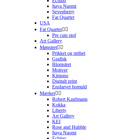
Echino
Itaya Naomi
Sevenberry
Fat Quarter
USA
Fat Quarter


Pre cuts stof
Art Gallery
Mønstret


Prikket og stribet
Grafisk
Blomstret
Motiver
Kimono
Digitalt print
Ensfarvet bomuld
Mærker


Robert Kaufmann
Kokka
Liberty
Art Gallery
KEI
Rose and Hubble
Itaya Naomi
Echino