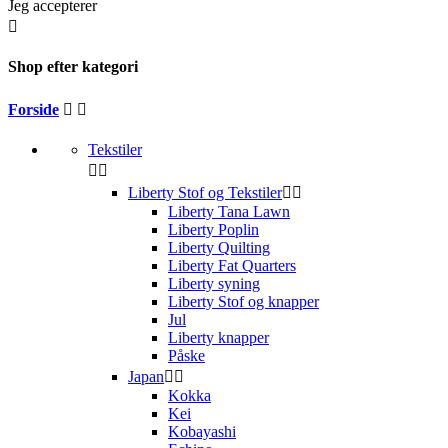
Jeg accepterer

Shop efter kategori
Forside


Tekstiler


Liberty Stof og Tekstiler


Liberty Tana Lawn
Liberty Poplin
Liberty Quilting
Liberty Fat Quarters
Liberty syning
Liberty Stof og knapper
Jul
Liberty knapper
Påske
Japan


Kokka
Kei
Kobayashi