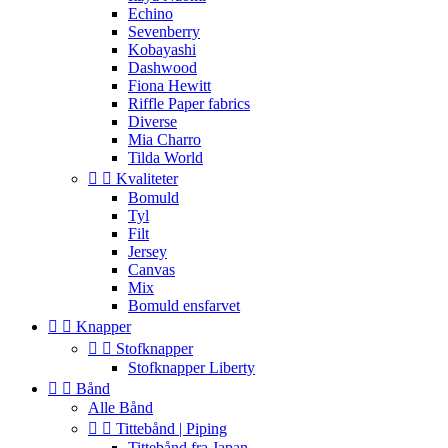
Echino
Sevenberry
Kobayashi
Dashwood
Fiona Hewitt
Riffle Paper fabrics
Diverse
Mia Charro
Tilda World


Kvaliteter
Bomuld
Tyl
Filt
Jersey
Canvas
Mix
Bomuld ensfarvet


Knapper


Stofknapper
Stofknapper Liberty


Bånd
Alle Bånd


Tittebånd | Piping
Tittebånd fra Japan