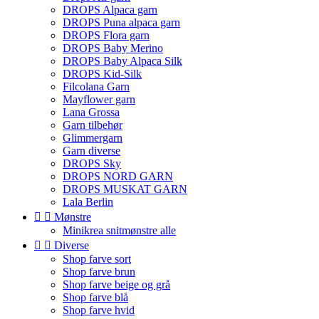
DROPS Alpaca garn
DROPS Puna alpaca garn
DROPS Flora garn
DROPS Baby Merino
DROPS Baby Alpaca Silk
DROPS Kid-Silk
Filcolana Garn
Mayflower garn
Lana Grossa
Garn tilbehør
Glimmergarn
Garn diverse
DROPS Sky
DROPS NORD GARN
DROPS MUSKAT GARN
Lala Berlin


Mønstre
Minikrea snitmønstre alle


Diverse
Shop farve sort
Shop farve brun
Shop farve beige og grå
Shop farve blå
Shop farve hvid