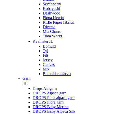
Sevenberry
Kobayashi
Dashwood
Fiona Hewitt
Riffle Paper fabrics
Diverse
Mia Charro
Tilda World
Kvaliteter


Bomuld
Tyl
Filt
Jersey
Canvas
Mix
Bomuld ensfarvet
Garn


Drops Air garn
DROPS Alpaca garn
DROPS Puna alpaca garn
DROPS Flora garn
DROPS Baby Merino
DROPS Baby Alpaca Silk