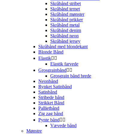
Skråbånd stribet
Skråbånd ternet
Skråbånd mønster
Skråbånd prikker
Skråbånd metal
Skråbånd denim
Skråbånd neon
Skråbånd jersey
Skråbånd med blondekant
Blonde Bånd
Elastik


Elastik farvede
Grosgrainbånd


Grosgrain bånd brede
Neonbånd
Rynket Satinbånd
Satinbånd
Stribede bånd
Strikket Bånd
Pallietbånd
Zig zag bånd
Pynte bånd


Vævede bånd
Mønstre