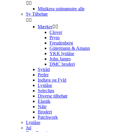


Minikrea snitmønstre alle
Sy Tilbehør


Mærker


Clover
Prym
Freudenberg
Gütermann & Amann
YKK lynlåse
John James
DMC broderi
Sytråd
Perler
Indlæg og Fyld
Lynlåse
Seleclips
Diverse tilbehør
Elastik
Nåle
Broderi
Patchwork
Lynlåse
Jul