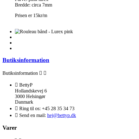
Bredde: circa 7mm
Prisen er 15kr/m
Butiksinformation
Butiksinformation



BettyP
Hollandskevej 6
3000 Helsingør
Danmark

Ring til os:
+45 28 35 34 73

Send en mail:
hej@bettyp.dk
Varer