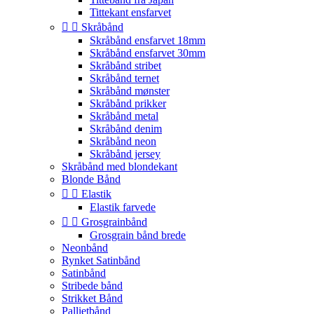
Tittekant ensfarvet


Skråbånd
Skråbånd ensfarvet 18mm
Skråbånd ensfarvet 30mm
Skråbånd stribet
Skråbånd ternet
Skråbånd mønster
Skråbånd prikker
Skråbånd metal
Skråbånd denim
Skråbånd neon
Skråbånd jersey
Skråbånd med blondekant
Blonde Bånd


Elastik
Elastik farvede


Grosgrainbånd
Grosgrain bånd brede
Neonbånd
Rynket Satinbånd
Satinbånd
Stribede bånd
Strikket Bånd
Pallietbånd