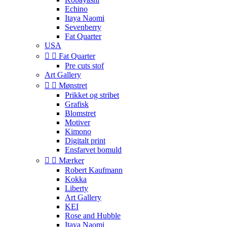
Echino
Itaya Naomi
Sevenberry
Fat Quarter
USA


Fat Quarter
Pre cuts stof
Art Gallery


Mønstret
Prikket og stribet
Grafisk
Blomstret
Motiver
Kimono
Digitalt print
Ensfarvet bomuld


Mærker
Robert Kaufmann
Kokka
Liberty
Art Gallery
KEI
Rose and Hubble
Itaya Naomi