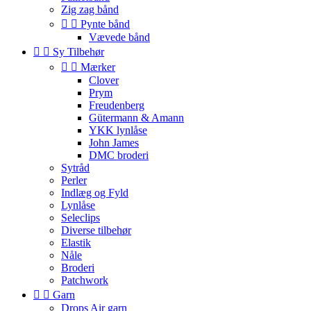
Zig zag bånd


Pynte bånd
Vævede bånd


Sy Tilbehør


Mærker
Clover
Prym
Freudenberg
Gütermann & Amann
YKK lynlåse
John James
DMC broderi
Sytråd
Perler
Indlæg og Fyld
Lynlåse
Seleclips
Diverse tilbehør
Elastik
Nåle
Broderi
Patchwork


Garn
Drops Air garn