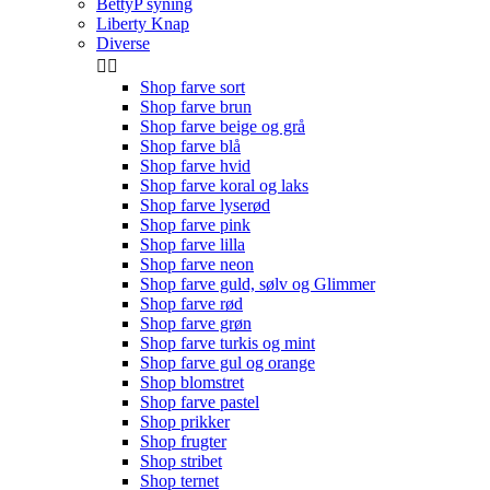
BettyP syning
Liberty Knap
Diverse


Shop farve sort
Shop farve brun
Shop farve beige og grå
Shop farve blå
Shop farve hvid
Shop farve koral og laks
Shop farve lyserød
Shop farve pink
Shop farve lilla
Shop farve neon
Shop farve guld, sølv og Glimmer
Shop farve rød
Shop farve grøn
Shop farve turkis og mint
Shop farve gul og orange
Shop blomstret
Shop farve pastel
Shop prikker
Shop frugter
Shop stribet
Shop ternet