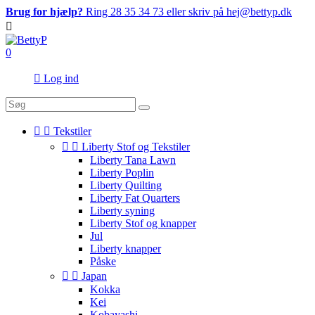
Brug for hjælp?
Ring 28 35 34 73 eller skriv på hej@bettyp.dk

0

Log ind


Tekstiler


Liberty Stof og Tekstiler
Liberty Tana Lawn
Liberty Poplin
Liberty Quilting
Liberty Fat Quarters
Liberty syning
Liberty Stof og knapper
Jul
Liberty knapper
Påske


Japan
Kokka
Kei
Kobayashi