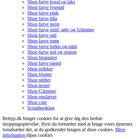
Shop farve koral og laks
Shop farve lyserød
Shop farve pink
Shop farve lilla
Shop farve neon
Shop farve guld, sølv og Glimmer
Shop farve rød
Shop farve grøn
Shop farve turkis og mint
Shop farve gul og orange
Shop blomstret
Shop farve pastel
Shop prikker
Shop frugter
Shop stribet
Shop ternet
Shop Glimmer
Shop ensfarvet
Shop cute
Scrapbooking
Bettyp.dk bruger cookies for at give dig den bedste
shoppingoplevelse. Hvis du fortsætter med at bruge vores tjenester,
forudsætter det, at du godkender brugen af disse cookies.
Mere
information
tilpas cookies