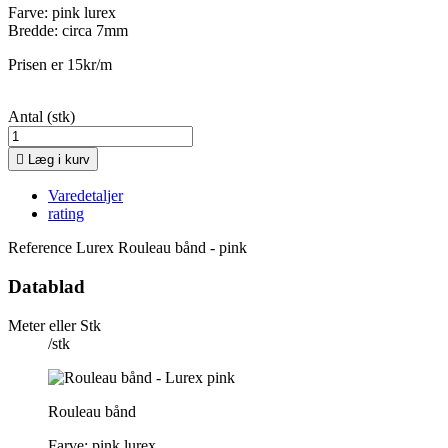
Farve: pink lurex
Bredde: circa 7mm
Prisen er 15kr/m
Antal (stk)

Læg i kurv
Varedetaljer
rating
Reference
Lurex Rouleau bånd - pink
Datablad
Meter eller Stk
/stk
Rouleau bånd
Farve: pink lurex