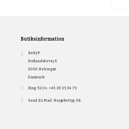
Butiksinformation
BettyP

Hollandskevej 6
3000 Helsingør
Danmark

Ring Til Os:
+45 28 35 34 73

Send En Mail:
Hej@bettyp.dk