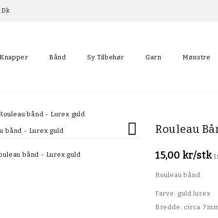
p.dk
Knapper
Bånd
Sy Tilbehør
Garn
Mønstre
Skråbånd Med Blondekant
Rouleau bånd - Lurex guld

Rouleau Bå
15,00 kr/stk
I
Rouleau bånd
Farve: guld lurex
Bredde: circa 7m