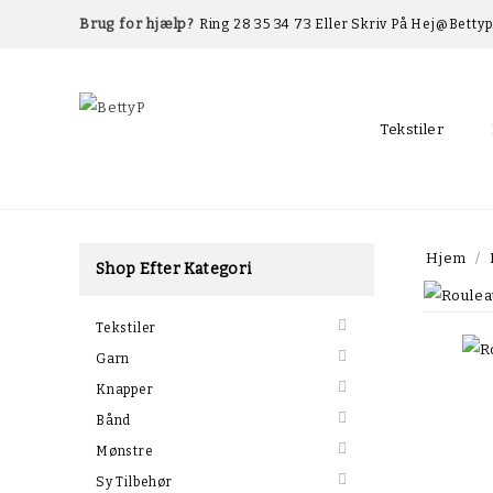
Brug for hjælp?
Ring 28 35 34 73 Eller Skriv På Hej@betty
Tekstiler
Hjem
Shop Efter Kategori

Tekstiler

Garn

Knapper

Bånd

Mønstre

Sy Tilbehør