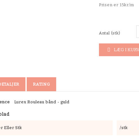
Prisen er 15kr/m
Antal (stk)
LÆG I KUR

DETALJER
RATING
ence
Lurex Rouleau bånd - guld
blad
r Eller Stk
/stk