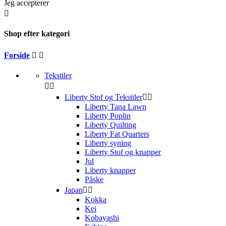
Jeg accepterer

Shop efter kategori
Forside


Tekstiler


Liberty Stof og Tekstiler


Liberty Tana Lawn
Liberty Poplin
Liberty Quilting
Liberty Fat Quarters
Liberty syning
Liberty Stof og knapper
Jul
Liberty knapper
Påske
Japan


Kokka
Kei
Kobayashi