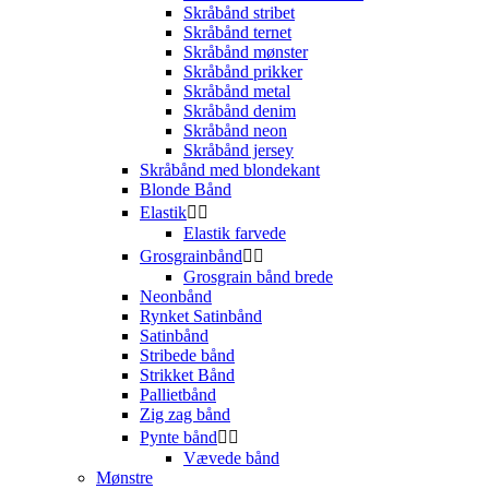
Skråbånd stribet
Skråbånd ternet
Skråbånd mønster
Skråbånd prikker
Skråbånd metal
Skråbånd denim
Skråbånd neon
Skråbånd jersey
Skråbånd med blondekant
Blonde Bånd
Elastik


Elastik farvede
Grosgrainbånd


Grosgrain bånd brede
Neonbånd
Rynket Satinbånd
Satinbånd
Stribede bånd
Strikket Bånd
Pallietbånd
Zig zag bånd
Pynte bånd


Vævede bånd
Mønstre