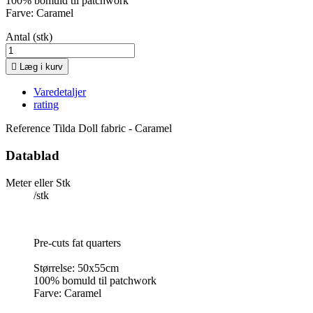
100% bomuld til patchwork
Farve: Caramel
Antal (stk)

Læg i kurv
Varedetaljer
rating
Reference
Tilda Doll fabric - Caramel
Datablad
Meter eller Stk
/stk
Pre-cuts fat quarters
Størrelse: 50x55cm
100% bomuld til patchwork
Farve: Caramel