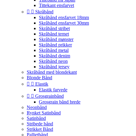
Tittekant ensfarvet


Skråbånd
Skråbånd ensfarvet 18mm
Skråbånd ensfarvet 30mm
Skråbånd stribet
Skråbånd ternet
Skråbånd mønster
Skråbånd prikker
Skråbånd metal
Skråbånd denim
Skråbånd neon
Skråbånd jersey
Skråbånd med blondekant
Blonde Bånd


Elastik
Elastik farvede


Grosgrainbånd
Grosgrain bånd brede
Neonbånd
Rynket Satinbånd
Satinbånd
Stribede bånd
Strikket Bånd
Pallietbånd