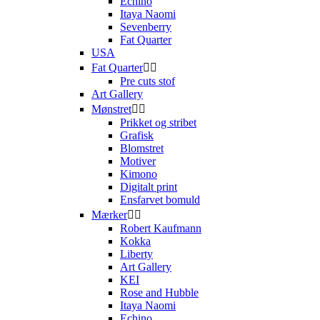
Echino
Itaya Naomi
Sevenberry
Fat Quarter
USA
Fat Quarter


Pre cuts stof
Art Gallery
Mønstret


Prikket og stribet
Grafisk
Blomstret
Motiver
Kimono
Digitalt print
Ensfarvet bomuld
Mærker


Robert Kaufmann
Kokka
Liberty
Art Gallery
KEI
Rose and Hubble
Itaya Naomi
Echino