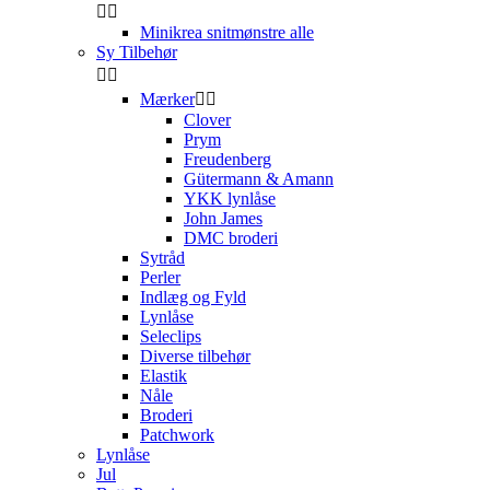


Minikrea snitmønstre alle
Sy Tilbehør


Mærker


Clover
Prym
Freudenberg
Gütermann & Amann
YKK lynlåse
John James
DMC broderi
Sytråd
Perler
Indlæg og Fyld
Lynlåse
Seleclips
Diverse tilbehør
Elastik
Nåle
Broderi
Patchwork
Lynlåse
Jul