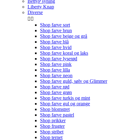
BettyP syning
Liberty Knap
Diverse


Shop farve sort
Shop farve brun
Shop farve beige og grå
Shop farve blå
Shop farve hvid
Shop farve koral og laks
Shop farve lyserød
Shop farve pink
Shop farve lilla
Shop farve neon
Shop farve guld, sølv og Glimmer
Shop farve rød
Shop farve grøn
Shop farve turkis og mint
Shop farve gul og orange
Shop blomstret
Shop farve pastel
Shop prikker
Shop frugter
Shop stribet
Shop ternet