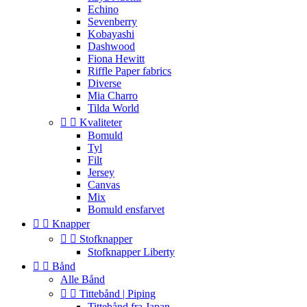
Echino
Sevenberry
Kobayashi
Dashwood
Fiona Hewitt
Riffle Paper fabrics
Diverse
Mia Charro
Tilda World


Kvaliteter
Bomuld
Tyl
Filt
Jersey
Canvas
Mix
Bomuld ensfarvet


Knapper


Stofknapper
Stofknapper Liberty


Bånd
Alle Bånd


Tittebånd | Piping
Tittebånd fra Japan