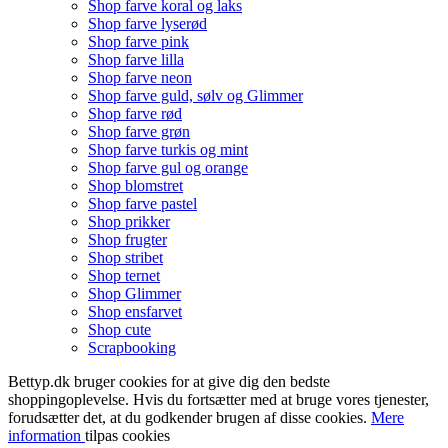
Shop farve koral og laks
Shop farve lyserød
Shop farve pink
Shop farve lilla
Shop farve neon
Shop farve guld, sølv og Glimmer
Shop farve rød
Shop farve grøn
Shop farve turkis og mint
Shop farve gul og orange
Shop blomstret
Shop farve pastel
Shop prikker
Shop frugter
Shop stribet
Shop ternet
Shop Glimmer
Shop ensfarvet
Shop cute
Scrapbooking
Bettyp.dk bruger cookies for at give dig den bedste
shoppingoplevelse. Hvis du fortsætter med at bruge vores tjenester,
forudsætter det, at du godkender brugen af disse cookies.
Mere
information
tilpas cookies