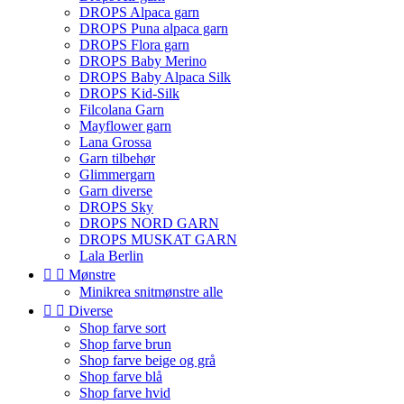
DROPS Alpaca garn
DROPS Puna alpaca garn
DROPS Flora garn
DROPS Baby Merino
DROPS Baby Alpaca Silk
DROPS Kid-Silk
Filcolana Garn
Mayflower garn
Lana Grossa
Garn tilbehør
Glimmergarn
Garn diverse
DROPS Sky
DROPS NORD GARN
DROPS MUSKAT GARN
Lala Berlin


Mønstre
Minikrea snitmønstre alle


Diverse
Shop farve sort
Shop farve brun
Shop farve beige og grå
Shop farve blå
Shop farve hvid