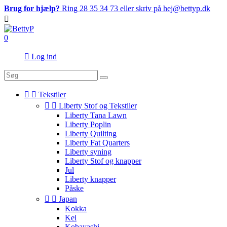
Brug for hjælp?
Ring 28 35 34 73 eller skriv på hej@bettyp.dk

0

Log ind


Tekstiler


Liberty Stof og Tekstiler
Liberty Tana Lawn
Liberty Poplin
Liberty Quilting
Liberty Fat Quarters
Liberty syning
Liberty Stof og knapper
Jul
Liberty knapper
Påske


Japan
Kokka
Kei
Kobayashi