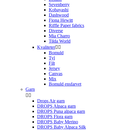
Sevenberry
Kobayashi
Dashwood
Fiona Hewitt
Riffle Paper fabrics
Diverse
Mia Charro
Tilda World
Kvaliteter


Bomuld
Tyl
Filt
Jersey
Canvas
Mix
Bomuld ensfarvet
Garn


Drops Air garn
DROPS Alpaca garn
DROPS Puna alpaca garn
DROPS Flora garn
DROPS Baby Merino
DROPS Baby Alpaca Silk