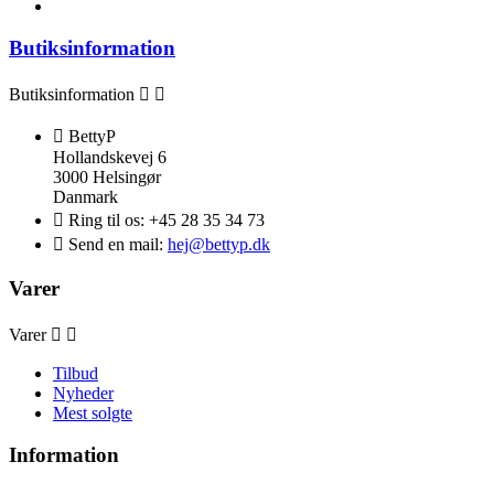
Butiksinformation
Butiksinformation



BettyP
Hollandskevej 6
3000 Helsingør
Danmark

Ring til os:
+45 28 35 34 73

Send en mail:
hej@bettyp.dk
Varer
Varer


Tilbud
Nyheder
Mest solgte
Information