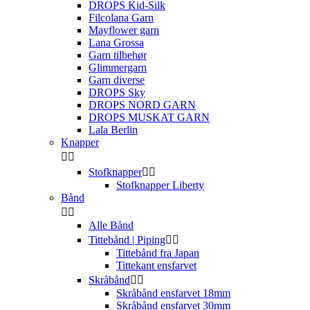
DROPS Kid-Silk
Filcolana Garn
Mayflower garn
Lana Grossa
Garn tilbehør
Glimmergarn
Garn diverse
DROPS Sky
DROPS NORD GARN
DROPS MUSKAT GARN
Lala Berlin
Knapper


Stofknapper


Stofknapper Liberty
Bånd


Alle Bånd
Tittebånd | Piping


Tittebånd fra Japan
Tittekant ensfarvet
Skråbånd


Skråbånd ensfarvet 18mm
Skråbånd ensfarvet 30mm