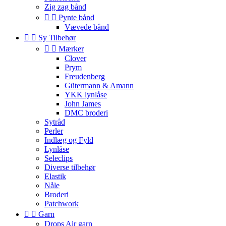
Zig zag bånd


Pynte bånd
Vævede bånd


Sy Tilbehør


Mærker
Clover
Prym
Freudenberg
Gütermann & Amann
YKK lynlåse
John James
DMC broderi
Sytråd
Perler
Indlæg og Fyld
Lynlåse
Seleclips
Diverse tilbehør
Elastik
Nåle
Broderi
Patchwork


Garn
Drops Air garn