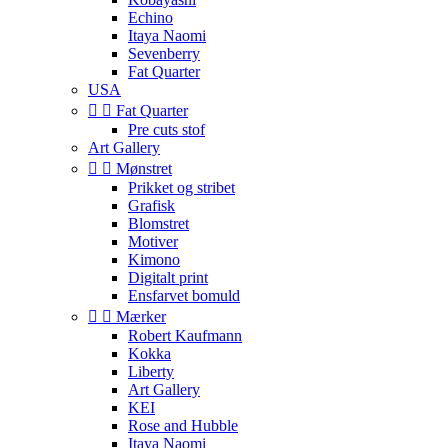
Echino
Itaya Naomi
Sevenberry
Fat Quarter
USA


Fat Quarter
Pre cuts stof
Art Gallery


Mønstret
Prikket og stribet
Grafisk
Blomstret
Motiver
Kimono
Digitalt print
Ensfarvet bomuld


Mærker
Robert Kaufmann
Kokka
Liberty
Art Gallery
KEI
Rose and Hubble
Itaya Naomi