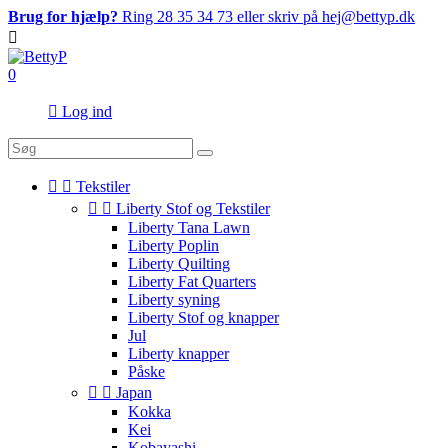
Brug for hjælp?
Ring 28 35 34 73 eller skriv på hej@bettyp.dk

0

Log ind


Tekstiler


Liberty Stof og Tekstiler
Liberty Tana Lawn
Liberty Poplin
Liberty Quilting
Liberty Fat Quarters
Liberty syning
Liberty Stof og knapper
Jul
Liberty knapper
Påske


Japan
Kokka
Kei
Kobayashi