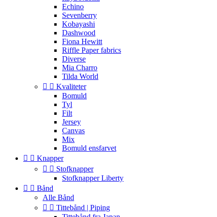
Echino
Sevenberry
Kobayashi
Dashwood
Fiona Hewitt
Riffle Paper fabrics
Diverse
Mia Charro
Tilda World


Kvaliteter
Bomuld
Tyl
Filt
Jersey
Canvas
Mix
Bomuld ensfarvet


Knapper


Stofknapper
Stofknapper Liberty


Bånd
Alle Bånd


Tittebånd | Piping
Tittebånd fra Japan