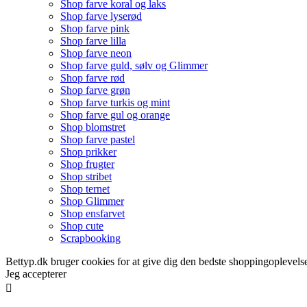
Shop farve koral og laks
Shop farve lyserød
Shop farve pink
Shop farve lilla
Shop farve neon
Shop farve guld, sølv og Glimmer
Shop farve rød
Shop farve grøn
Shop farve turkis og mint
Shop farve gul og orange
Shop blomstret
Shop farve pastel
Shop prikker
Shop frugter
Shop stribet
Shop ternet
Shop Glimmer
Shop ensfarvet
Shop cute
Scrapbooking
Bettyp.dk bruger cookies for at give dig den bedste shoppingoplevelse
Jeg accepterer
