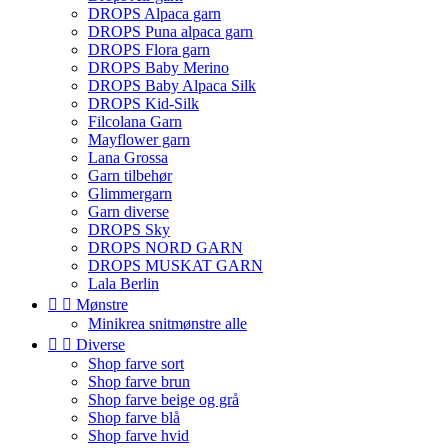
DROPS Alpaca garn
DROPS Puna alpaca garn
DROPS Flora garn
DROPS Baby Merino
DROPS Baby Alpaca Silk
DROPS Kid-Silk
Filcolana Garn
Mayflower garn
Lana Grossa
Garn tilbehør
Glimmergarn
Garn diverse
DROPS Sky
DROPS NORD GARN
DROPS MUSKAT GARN
Lala Berlin


Mønstre
Minikrea snitmønstre alle


Diverse
Shop farve sort
Shop farve brun
Shop farve beige og grå
Shop farve blå
Shop farve hvid