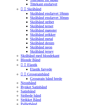
Tittekant ensfarvet


Skråbånd
Skråbånd ensfarvet 18mm
Skråbånd ensfarvet 30mm
Skråbånd stribet
Skråbånd ternet
Skråbånd mønster
Skråbånd prikker
Skråbånd metal
Skråbånd denim
Skråbånd neon
Skråbånd jersey
Skråbånd med blondekant
Blonde Bånd


Elastik
Elastik farvede


Grosgrainbånd
Grosgrain bånd brede
Neonbånd
Rynket Satinbånd
Satinbånd
Stribede bånd
Strikket Bånd
Pallietbånd