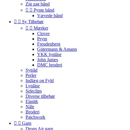
Zig zag bånd


Pynte bånd
Vævede bånd


Sy Tilbehør


Mærker
Clover
Prym
Freudenberg
Gütermann & Amann
YKK lynlåse
John James
DMC broderi
Sytråd
Perler
Indlæg og Fyld
Lynlåse
Seleclips
Diverse tilbehør
Elastik
Nåle
Broderi
Patchwork


Garn
Drops Air garn