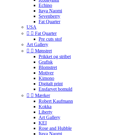
Echino
Itaya Naomi
Sevenberry
Fat Quarter
USA


Fat Quarter
Pre cuts stof
Art Gallery


Mønstret
Prikket og stribet
Grafisk
Blomstret
Motiver
Kimono
Digitalt print
Ensfarvet bomuld


Mærker
Robert Kaufmann
Kokka
Liberty
Art Gallery
KEI
Rose and Hubble
Itaya Naomi