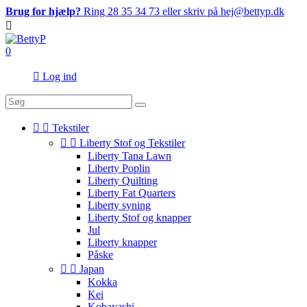
Brug for hjælp?
Ring 28 35 34 73 eller skriv på hej@bettyp.dk

0

Log ind


Tekstiler


Liberty Stof og Tekstiler
Liberty Tana Lawn
Liberty Poplin
Liberty Quilting
Liberty Fat Quarters
Liberty syning
Liberty Stof og knapper
Jul
Liberty knapper
Påske


Japan
Kokka
Kei
Kobayashi