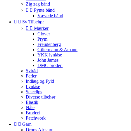
Zig zag bånd


Pynte bånd
Vævede bånd


Sy Tilbehør


Mærker
Clover
Prym
Freudenberg
Gütermann & Amann
YKK lynlåse
John James
DMC broderi
Sytråd
Perler
Indlæg og Fyld
Lynlåse
Seleclips
Diverse tilbehør
Elastik
Nåle
Broderi
Patchwork


Garn
Drops Air garn