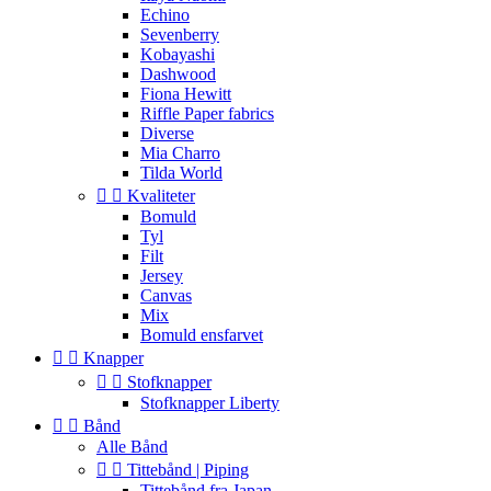
Echino
Sevenberry
Kobayashi
Dashwood
Fiona Hewitt
Riffle Paper fabrics
Diverse
Mia Charro
Tilda World


Kvaliteter
Bomuld
Tyl
Filt
Jersey
Canvas
Mix
Bomuld ensfarvet


Knapper


Stofknapper
Stofknapper Liberty


Bånd
Alle Bånd


Tittebånd | Piping
Tittebånd fra Japan