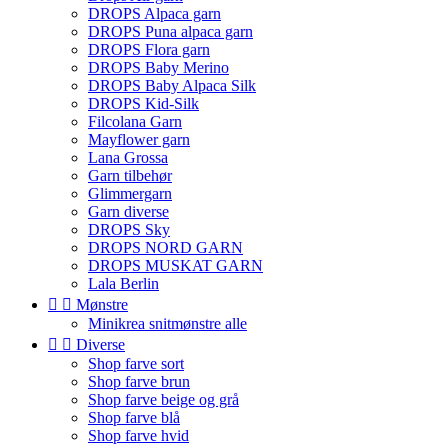
DROPS Alpaca garn
DROPS Puna alpaca garn
DROPS Flora garn
DROPS Baby Merino
DROPS Baby Alpaca Silk
DROPS Kid-Silk
Filcolana Garn
Mayflower garn
Lana Grossa
Garn tilbehør
Glimmergarn
Garn diverse
DROPS Sky
DROPS NORD GARN
DROPS MUSKAT GARN
Lala Berlin


Mønstre
Minikrea snitmønstre alle


Diverse
Shop farve sort
Shop farve brun
Shop farve beige og grå
Shop farve blå
Shop farve hvid