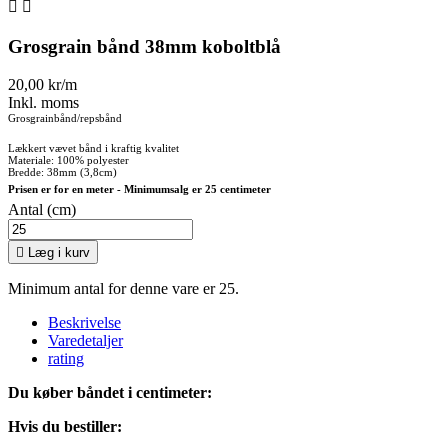


Grosgrain bånd 38mm koboltblå
20,00 kr/m
Inkl. moms
Grosgrainbånd/repsbånd
Lækkert vævet bånd i kraftig kvalitet
Materiale: 100% polyester
Bredde: 38mm (3,8cm)
Prisen er for en meter - Minimumsalg er 25 centimeter
Antal (cm)

Læg i kurv
Minimum antal for denne vare er 25.
Beskrivelse
Varedetaljer
rating
Du køber båndet i centimeter:
Hvis du bestiller: