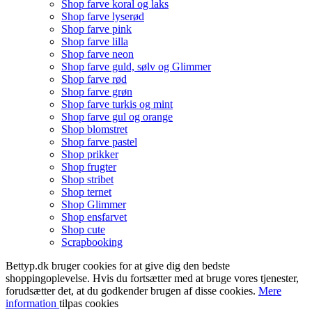
Shop farve koral og laks
Shop farve lyserød
Shop farve pink
Shop farve lilla
Shop farve neon
Shop farve guld, sølv og Glimmer
Shop farve rød
Shop farve grøn
Shop farve turkis og mint
Shop farve gul og orange
Shop blomstret
Shop farve pastel
Shop prikker
Shop frugter
Shop stribet
Shop ternet
Shop Glimmer
Shop ensfarvet
Shop cute
Scrapbooking
Bettyp.dk bruger cookies for at give dig den bedste
shoppingoplevelse. Hvis du fortsætter med at bruge vores tjenester,
forudsætter det, at du godkender brugen af disse cookies.
Mere
information
tilpas cookies