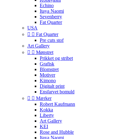
Echino
Itaya Naomi
Sevenberry
Fat Quarter
USA


Fat Quarter
Pre cuts stof
Art Gallery


Mønstret
Prikket og stribet
Grafisk
Blomstret
Motiver
Kimono
Digitalt print
Ensfarvet bomuld


Mærker
Robert Kaufmann
Kokka
Liberty
Art Gallery
KEI
Rose and Hubble
Itaya Naomi