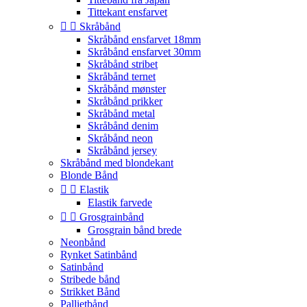
Tittekant ensfarvet


Skråbånd
Skråbånd ensfarvet 18mm
Skråbånd ensfarvet 30mm
Skråbånd stribet
Skråbånd ternet
Skråbånd mønster
Skråbånd prikker
Skråbånd metal
Skråbånd denim
Skråbånd neon
Skråbånd jersey
Skråbånd med blondekant
Blonde Bånd


Elastik
Elastik farvede


Grosgrainbånd
Grosgrain bånd brede
Neonbånd
Rynket Satinbånd
Satinbånd
Stribede bånd
Strikket Bånd
Pallietbånd