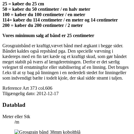
25 = køber du 25 cm
50 = køber du 50 centimeter / en halv meter
100 = køber du 100 centimeter / en meter
114= køber du 114 centimeter / en meter og 14 centimeter
200 = køber du 200 centimeter / 2 meter
Vores minimum salg af bånd er 25 centimeter
Grosgrainbånd er kraftigt,vævet bånd med ægkant i begge sider.
Båndet kaldes også repsbånd pga. Den specielle vævning i
kædereps med en fin tæt kæde og et kraftigt skud, som gør båndet
meget stabilt på tværs af længderetningen. Derfor er det særlig
velegnet til erstatningfor eller stabilisering af en linning. Det bruges
f.eks til at sy bag på linningen i en nederdeli stedet for linningeller
som indvendigt bælte i todelt kjole, der skal sidde stramt i taljen.
Reference
Art 373 col.606
Tilgængelig dato:
2012-12-17
Datablad
Meter eller Stk
/m