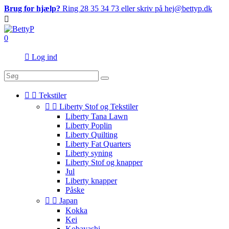
Brug for hjælp?
Ring 28 35 34 73 eller skriv på hej@bettyp.dk

0

Log ind


Tekstiler


Liberty Stof og Tekstiler
Liberty Tana Lawn
Liberty Poplin
Liberty Quilting
Liberty Fat Quarters
Liberty syning
Liberty Stof og knapper
Jul
Liberty knapper
Påske


Japan
Kokka
Kei
Kobayashi