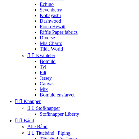
Echino
Sevenberry
Kobayashi
Dashwood
Fiona Hewitt
Riffle Paper fabrics
Diverse
Mia Charro
Tilda World


Kvaliteter
Bomuld
Tyl
Filt
Jersey
Canvas
Mix
Bomuld ensfarvet


Knapper


Stofknapper
Stofknapper Liberty


Bånd
Alle Bånd


Tittebånd | Piping
Tittebånd fra Japan