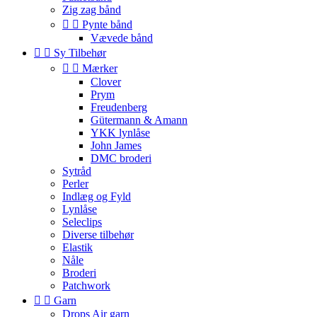
Zig zag bånd


Pynte bånd
Vævede bånd


Sy Tilbehør


Mærker
Clover
Prym
Freudenberg
Gütermann & Amann
YKK lynlåse
John James
DMC broderi
Sytråd
Perler
Indlæg og Fyld
Lynlåse
Seleclips
Diverse tilbehør
Elastik
Nåle
Broderi
Patchwork


Garn
Drops Air garn