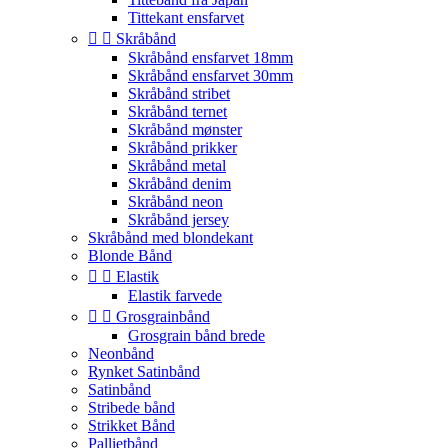
Tittekant ensfarvet


Skråbånd
Skråbånd ensfarvet 18mm
Skråbånd ensfarvet 30mm
Skråbånd stribet
Skråbånd ternet
Skråbånd mønster
Skråbånd prikker
Skråbånd metal
Skråbånd denim
Skråbånd neon
Skråbånd jersey
Skråbånd med blondekant
Blonde Bånd


Elastik
Elastik farvede


Grosgrainbånd
Grosgrain bånd brede
Neonbånd
Rynket Satinbånd
Satinbånd
Stribede bånd
Strikket Bånd
Pallietbånd