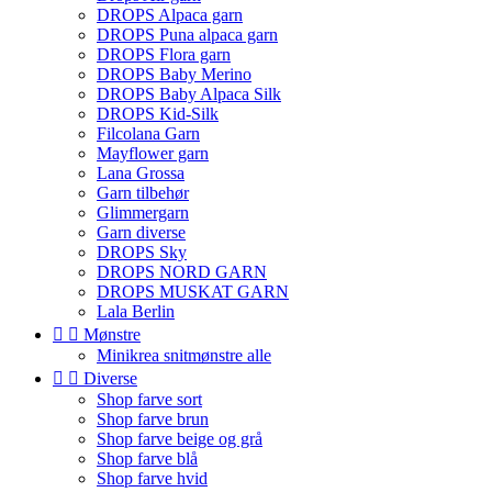
DROPS Alpaca garn
DROPS Puna alpaca garn
DROPS Flora garn
DROPS Baby Merino
DROPS Baby Alpaca Silk
DROPS Kid-Silk
Filcolana Garn
Mayflower garn
Lana Grossa
Garn tilbehør
Glimmergarn
Garn diverse
DROPS Sky
DROPS NORD GARN
DROPS MUSKAT GARN
Lala Berlin


Mønstre
Minikrea snitmønstre alle


Diverse
Shop farve sort
Shop farve brun
Shop farve beige og grå
Shop farve blå
Shop farve hvid