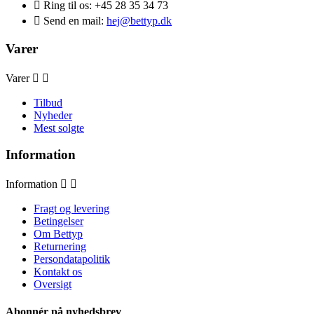

Ring til os:
+45 28 35 34 73

Send en mail:
hej@bettyp.dk
Varer
Varer


Tilbud
Nyheder
Mest solgte
Information
Information


Fragt og levering
Betingelser
Om Bettyp
Returnering
Persondatapolitik
Kontakt os
Oversigt
Abonnér på nyhedsbrev