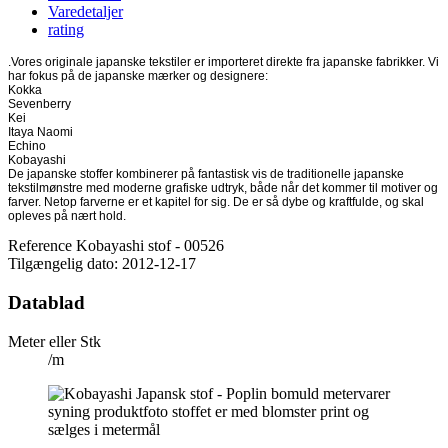
Varedetaljer
rating
.Vores originale japanske tekstiler er importeret direkte fra japanske fabrikker. Vi
har fokus på de japanske mærker og designere:
Kokka
Sevenberry
Kei
Itaya Naomi
Echino
Kobayashi
De japanske stoffer kombinerer på fantastisk vis de traditionelle japanske
tekstilmønstre med moderne grafiske udtryk, både når det kommer til motiver og
farver. Netop farverne er et kapitel for sig. De er så dybe og kraftfulde, og skal
opleves på nært hold.
Reference
Kobayashi stof - 00526
Tilgængelig dato:
2012-12-17
Datablad
Meter eller Stk
/m