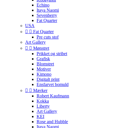
Echino
Itaya Naomi
Sevenberry
Fat Quarter
USA


Fat Quarter
Pre cuts stof
Art Gallery


Mønstret
Prikket og stribet
Grafisk
Blomstret
Motiver
Kimono
Digitalt print
Ensfarvet bomuld


Mærker
Robert Kaufmann
Kokka
Liberty
Art Gallery
KEI
Rose and Hubble
Itaya Naomi