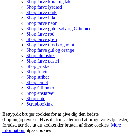
Shop farve koral og laks
Shop farve lyserød
Shop farve pink
Shop farve lilla
Shop farve neon
Shop farve guld, sølv og Glimmer
Shop farve rød
Shop farve grøn
Shop farve turkis og mint
Shop farve gul og orange
Shop blomstret
Shop farve pastel
Shop prikker
Shop frugter
Shop stribet
Shop ternet
Shop Glimmer
Shop ensfarvet
Shop cute
Scrapbooking
Bettyp.dk bruger cookies for at give dig den bedste
shoppingoplevelse. Hvis du fortsætter med at bruge vores tjenester,
forudsætter det, at du godkender brugen af disse cookies.
Mere
information
tilpas cookies