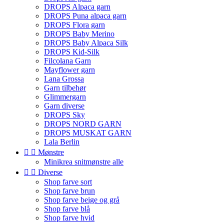
DROPS Alpaca garn
DROPS Puna alpaca garn
DROPS Flora garn
DROPS Baby Merino
DROPS Baby Alpaca Silk
DROPS Kid-Silk
Filcolana Garn
Mayflower garn
Lana Grossa
Garn tilbehør
Glimmergarn
Garn diverse
DROPS Sky
DROPS NORD GARN
DROPS MUSKAT GARN
Lala Berlin


Mønstre
Minikrea snitmønstre alle


Diverse
Shop farve sort
Shop farve brun
Shop farve beige og grå
Shop farve blå
Shop farve hvid