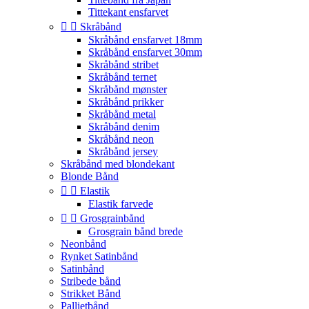
Tittekant ensfarvet


Skråbånd
Skråbånd ensfarvet 18mm
Skråbånd ensfarvet 30mm
Skråbånd stribet
Skråbånd ternet
Skråbånd mønster
Skråbånd prikker
Skråbånd metal
Skråbånd denim
Skråbånd neon
Skråbånd jersey
Skråbånd med blondekant
Blonde Bånd


Elastik
Elastik farvede


Grosgrainbånd
Grosgrain bånd brede
Neonbånd
Rynket Satinbånd
Satinbånd
Stribede bånd
Strikket Bånd
Pallietbånd