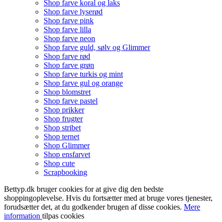
Shop farve koral og laks
Shop farve lyserød
Shop farve pink
Shop farve lilla
Shop farve neon
Shop farve guld, sølv og Glimmer
Shop farve rød
Shop farve grøn
Shop farve turkis og mint
Shop farve gul og orange
Shop blomstret
Shop farve pastel
Shop prikker
Shop frugter
Shop stribet
Shop ternet
Shop Glimmer
Shop ensfarvet
Shop cute
Scrapbooking
Bettyp.dk bruger cookies for at give dig den bedste
shoppingoplevelse. Hvis du fortsætter med at bruge vores tjenester,
forudsætter det, at du godkender brugen af disse cookies.
Mere
information
tilpas cookies