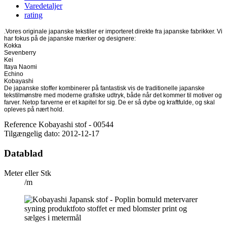
Varedetaljer
rating
.Vores originale japanske tekstiler er importeret direkte fra japanske fabrikker. Vi
har fokus på de japanske mærker og designere:
Kokka
Sevenberry
Kei
Itaya Naomi
Echino
Kobayashi
De japanske stoffer kombinerer på fantastisk vis de traditionelle japanske
tekstilmønstre med moderne grafiske udtryk, både når det kommer til motiver og
farver. Netop farverne er et kapitel for sig. De er så dybe og kraftfulde, og skal
opleves på nært hold.
Reference
Kobayashi stof - 00544
Tilgængelig dato:
2012-12-17
Datablad
Meter eller Stk
/m