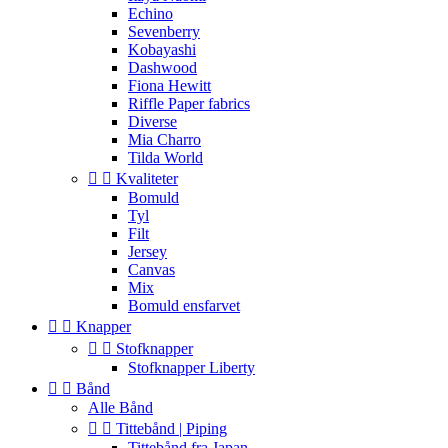
Echino
Sevenberry
Kobayashi
Dashwood
Fiona Hewitt
Riffle Paper fabrics
Diverse
Mia Charro
Tilda World


Kvaliteter
Bomuld
Tyl
Filt
Jersey
Canvas
Mix
Bomuld ensfarvet


Knapper


Stofknapper
Stofknapper Liberty


Bånd
Alle Bånd


Tittebånd | Piping
Tittebånd fra Japan