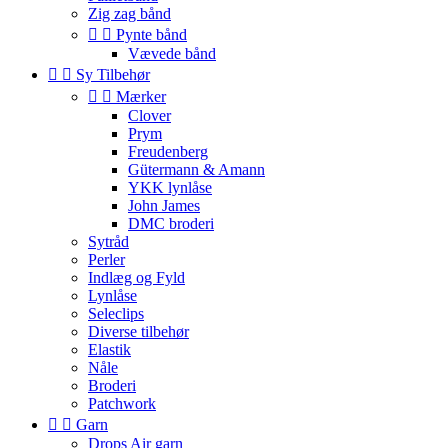
Zig zag bånd


Pynte bånd
Vævede bånd


Sy Tilbehør


Mærker
Clover
Prym
Freudenberg
Gütermann & Amann
YKK lynlåse
John James
DMC broderi
Sytråd
Perler
Indlæg og Fyld
Lynlåse
Seleclips
Diverse tilbehør
Elastik
Nåle
Broderi
Patchwork


Garn
Drops Air garn