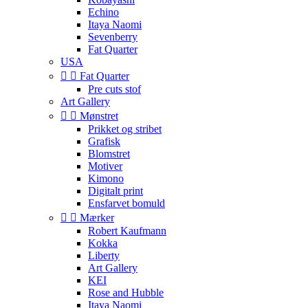
Echino
Itaya Naomi
Sevenberry
Fat Quarter
USA


Fat Quarter
Pre cuts stof
Art Gallery


Mønstret
Prikket og stribet
Grafisk
Blomstret
Motiver
Kimono
Digitalt print
Ensfarvet bomuld


Mærker
Robert Kaufmann
Kokka
Liberty
Art Gallery
KEI
Rose and Hubble
Itaya Naomi