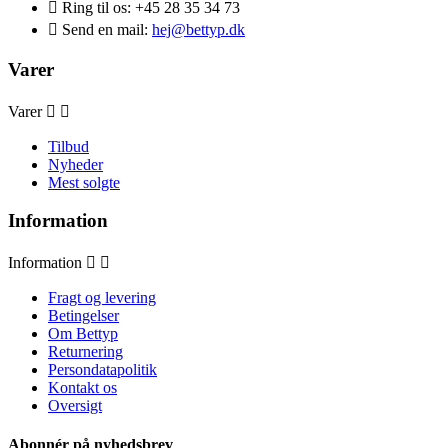

Ring til os:
+45 28 35 34 73

Send en mail:
hej@bettyp.dk
Varer
Varer


Tilbud
Nyheder
Mest solgte
Information
Information


Fragt og levering
Betingelser
Om Bettyp
Returnering
Persondatapolitik
Kontakt os
Oversigt
Abonnér på nyhedsbrev