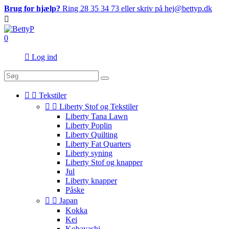
Brug for hjælp?
Ring 28 35 34 73 eller skriv på hej@bettyp.dk

0

Log ind


Tekstiler


Liberty Stof og Tekstiler
Liberty Tana Lawn
Liberty Poplin
Liberty Quilting
Liberty Fat Quarters
Liberty syning
Liberty Stof og knapper
Jul
Liberty knapper
Påske


Japan
Kokka
Kei
Kobayashi