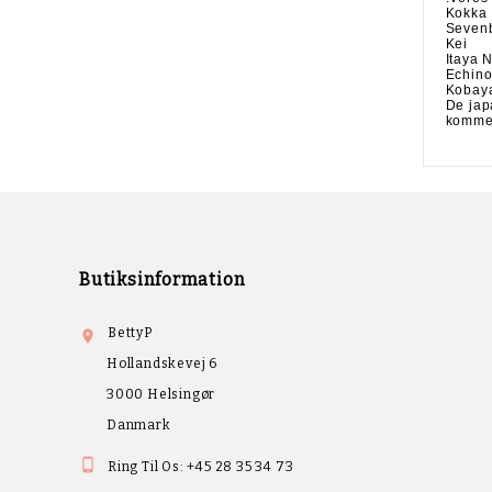
Kokka
Seven
Kei
Itaya 
Echin
Kobay
De jap
kommer 
Butiksinformation
BettyP

Hollandskevej 6
3000 Helsingør
Danmark

Ring Til Os:
+45 28 35 34 73