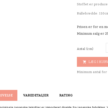
Stoffet er producer
Rullebredde: 110
Prisen er for en m
Minimum salg er 
Antal (cm)
LÆG I KUR

Minimum antal for 
RIVELSE
VAREDETALJER
RATING
 originale japanske tekstiler er importeret direkte fra japanske fabrikke