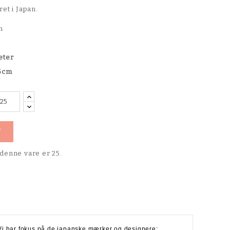
et i Japan.
cm
eter
25cm
V
denne vare er 25.
r. Vi har fokus på de japanske mærker og designere: