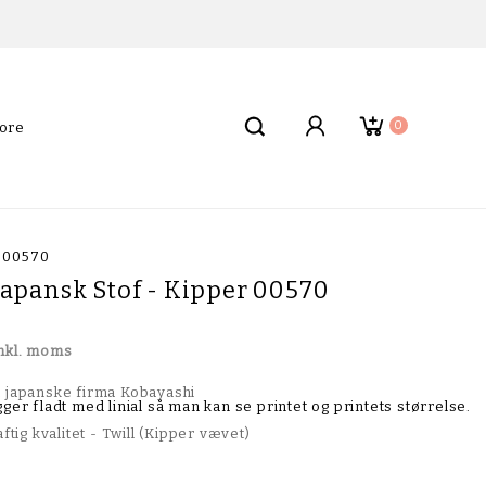
0
ore
r 00570
apansk Stof - Kipper 00570
nkl. moms
t japanske firma Kobayashi
ftig kvalitet - Twill (Kipper vævet)