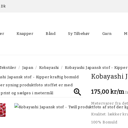
p.dk
ler
Knapper
Bånd
Sy Tilbehør
Garn
M
Skråbånd Med Blondekant
Tekstiler
Japan
Kobayashi
Kobayashi Japansk stof - Kippe
Kobayashi J

175,00 kr/m
I
Metervarer fra de
Kvalitet: lækker kra
100% Bomuld