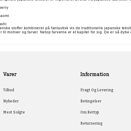
berry
Naomi
o
ashi
anske stoffer kombinerer på fantastisk vis de traditionelle japanske tek
til motiver og farver. Netop farverne er et kapitel for sig. De er så dybe
Varer
Information
Tilbud
Fragt Og Levering
Nyheder
Betingelser
Mest Solgte
Om Bettyp
Returnering