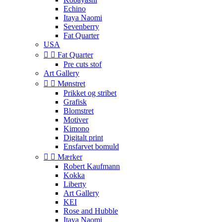
Echino
Itaya Naomi
Sevenberry
Fat Quarter
USA


Fat Quarter
Pre cuts stof
Art Gallery


Mønstret
Prikket og stribet
Grafisk
Blomstret
Motiver
Kimono
Digitalt print
Ensfarvet bomuld


Mærker
Robert Kaufmann
Kokka
Liberty
Art Gallery
KEI
Rose and Hubble
Itaya Naomi