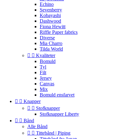
Echino
Sevenberry
Kobayashi
Dashwood
Fiona Hewitt
Riffle Paper fabrics
Diverse
Mia Charro
Tilda World


Kvaliteter
Bomuld
Tyl
Filt
Jersey
Canvas
Mix
Bomuld ensfarvet


Knapper


Stofknapper
Stofknapper Liberty


Bånd
Alle Bånd


Tittebånd | Piping
Tittebånd fra Japan