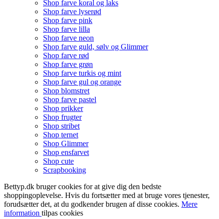
Shop farve koral og laks
Shop farve lyserød
Shop farve pink
Shop farve lilla
Shop farve neon
Shop farve guld, sølv og Glimmer
Shop farve rød
Shop farve grøn
Shop farve turkis og mint
Shop farve gul og orange
Shop blomstret
Shop farve pastel
Shop prikker
Shop frugter
Shop stribet
Shop ternet
Shop Glimmer
Shop ensfarvet
Shop cute
Scrapbooking
Bettyp.dk bruger cookies for at give dig den bedste
shoppingoplevelse. Hvis du fortsætter med at bruge vores tjenester,
forudsætter det, at du godkender brugen af disse cookies.
Mere
information
tilpas cookies