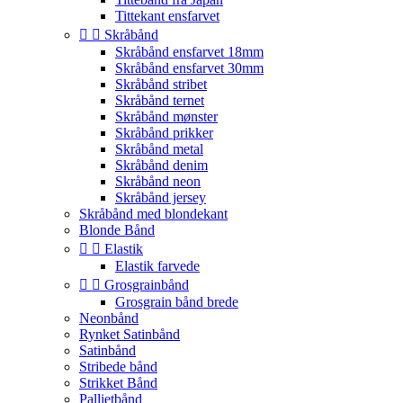
Tittekant ensfarvet


Skråbånd
Skråbånd ensfarvet 18mm
Skråbånd ensfarvet 30mm
Skråbånd stribet
Skråbånd ternet
Skråbånd mønster
Skråbånd prikker
Skråbånd metal
Skråbånd denim
Skråbånd neon
Skråbånd jersey
Skråbånd med blondekant
Blonde Bånd


Elastik
Elastik farvede


Grosgrainbånd
Grosgrain bånd brede
Neonbånd
Rynket Satinbånd
Satinbånd
Stribede bånd
Strikket Bånd
Pallietbånd