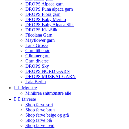
DROPS Alpaca garn
DROPS Puna alpaca garn
DROPS Flora garn
DROPS Baby Merino
DROPS Baby Alpaca Silk
DROPS Kid-Silk
Filcolana Garn
Mayflower garn
Lana Grossa
Garn tilbehør
Glimmergarn
Garn diverse
DROPS Sky
DROPS NORD GARN
DROPS MUSKAT GARN
Lala Berlin


Mønstre
Minikrea snitmønstre alle


Diverse
Shop farve sort
Shop farve brun
Shop farve beige og grå
Shop farve blå
Shop farve hvid