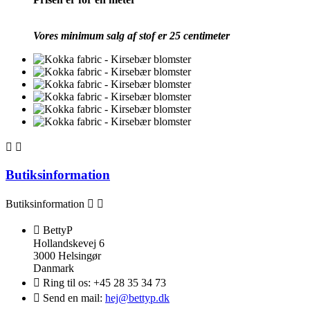
Vores minimum salg af stof er 25 centimeter


Butiksinformation
Butiksinformation



BettyP
Hollandskevej 6
3000 Helsingør
Danmark

Ring til os:
+45 28 35 34 73

Send en mail:
hej@bettyp.dk