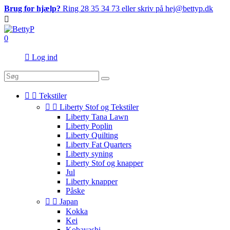
Brug for hjælp?
Ring 28 35 34 73 eller skriv på hej@bettyp.dk

0

Log ind


Tekstiler


Liberty Stof og Tekstiler
Liberty Tana Lawn
Liberty Poplin
Liberty Quilting
Liberty Fat Quarters
Liberty syning
Liberty Stof og knapper
Jul
Liberty knapper
Påske


Japan
Kokka
Kei
Kobayashi