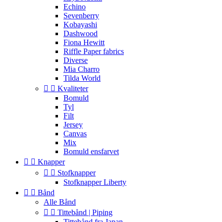
Echino
Sevenberry
Kobayashi
Dashwood
Fiona Hewitt
Riffle Paper fabrics
Diverse
Mia Charro
Tilda World


Kvaliteter
Bomuld
Tyl
Filt
Jersey
Canvas
Mix
Bomuld ensfarvet


Knapper


Stofknapper
Stofknapper Liberty


Bånd
Alle Bånd


Tittebånd | Piping
Tittebånd fra Japan