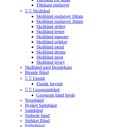
Tittekant ensfarvet


Skråbånd
Skråbånd ensfarvet 18mm
Skråbånd ensfarvet 30mm
Skråbånd stribet
Skråbånd ternet
Skråbånd mønster
Skråbånd prikker
Skråbånd metal
Skråbånd denim
Skråbånd neon
Skråbånd jersey
Skråbånd med blondekant
Blonde Bånd


Elastik
Elastik farvede


Grosgrainbånd
Grosgrain bånd brede
Neonbånd
Rynket Satinbånd
Satinbånd
Stribede bånd
Strikket Bånd
Pallietbånd