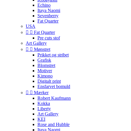
Echino
Itaya Naomi
Sevenberry
Fat Quarter
USA


Fat Quarter
Pre cuts stof
Art Gallery


Mønstret
Prikket og stribet
Grafisk
Blomstret
Motiver
Kimono
Digitalt print
Ensfarvet bomuld


Mærker
Robert Kaufmann
Kokka
Liberty
Art Gallery
KEI
Rose and Hubble
Itaya Naomi