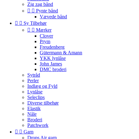
Zig zag bånd


Pynte bånd
Vævede bånd


Sy Tilbehør


Mærker
Clover
Prym
Freudenberg
Gütermann & Amann
YKK lynlåse
John James
DMC broderi
Sytråd
Perler
Indlæg og Fyld
Lynlåse
Seleclips
Diverse tilbehør
Elastik
Nåle
Broderi
Patchwork


Garn
Drops Air garn