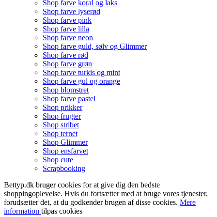
Shop farve koral og laks
Shop farve lyserød
Shop farve pink
Shop farve lilla
Shop farve neon
Shop farve guld, sølv og Glimmer
Shop farve rød
Shop farve grøn
Shop farve turkis og mint
Shop farve gul og orange
Shop blomstret
Shop farve pastel
Shop prikker
Shop frugter
Shop stribet
Shop ternet
Shop Glimmer
Shop ensfarvet
Shop cute
Scrapbooking
Bettyp.dk bruger cookies for at give dig den bedste
shoppingoplevelse. Hvis du fortsætter med at bruge vores tjenester,
forudsætter det, at du godkender brugen af disse cookies.
Mere
information
tilpas cookies