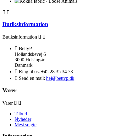


Butiksinformation
Butiksinformation



BettyP
Hollandskevej 6
3000 Helsingør
Danmark

Ring til os:
+45 28 35 34 73

Send en mail:
hej@bettyp.dk
Varer
Varer


Tilbud
Nyheder
Mest solgte