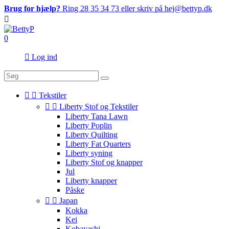
Brug for hjælp?
Ring 28 35 34 73 eller skriv på hej@bettyp.dk

0

Log ind


Tekstiler


Liberty Stof og Tekstiler
Liberty Tana Lawn
Liberty Poplin
Liberty Quilting
Liberty Fat Quarters
Liberty syning
Liberty Stof og knapper
Jul
Liberty knapper
Påske


Japan
Kokka
Kei
Kobayashi