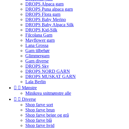
DROPS Alpaca garn
DROPS Puna alpaca garn
DROPS Flora garn
DROPS Baby Merino
DROPS Baby Alpaca Silk
DROPS Kid-Silk
Filcolana Garn
Mayflower garn
Lana Grossa
Garn tilbehør
Glimmergarn
Garn diverse
DROPS Sky
DROPS NORD GARN
DROPS MUSKAT GARN
Lala Berlin


Mønstre
Minikrea snitmønstre alle


Diverse
Shop farve sort
Shop farve brun
Shop farve beige og grå
Shop farve blå
Shop farve hvid