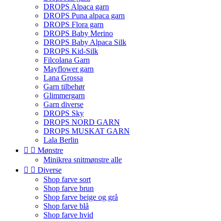
DROPS Alpaca garn
DROPS Puna alpaca garn
DROPS Flora garn
DROPS Baby Merino
DROPS Baby Alpaca Silk
DROPS Kid-Silk
Filcolana Garn
Mayflower garn
Lana Grossa
Garn tilbehør
Glimmergarn
Garn diverse
DROPS Sky
DROPS NORD GARN
DROPS MUSKAT GARN
Lala Berlin


Mønstre
Minikrea snitmønstre alle


Diverse
Shop farve sort
Shop farve brun
Shop farve beige og grå
Shop farve blå
Shop farve hvid