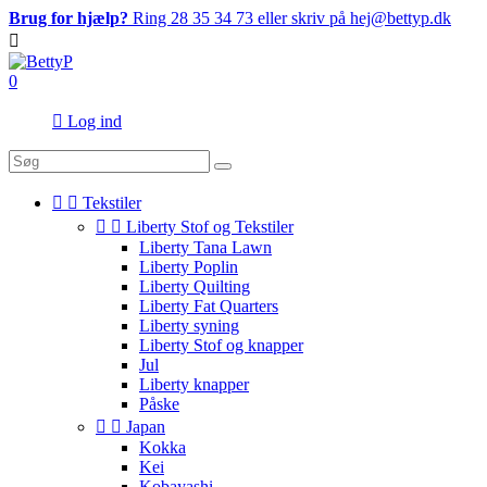
Brug for hjælp?
Ring 28 35 34 73 eller skriv på hej@bettyp.dk

0

Log ind


Tekstiler


Liberty Stof og Tekstiler
Liberty Tana Lawn
Liberty Poplin
Liberty Quilting
Liberty Fat Quarters
Liberty syning
Liberty Stof og knapper
Jul
Liberty knapper
Påske


Japan
Kokka
Kei
Kobayashi