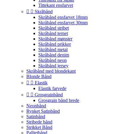
Tittekant ensfarvet


Skråbånd
Skråbånd ensfarvet 18mm
Skråbånd ensfarvet 30mm
Skråbånd stribet
Skråbånd ternet
Skråbånd mønster
Skråbånd prikker
Skråbånd metal
Skråbånd denim
Skråbånd neon
Skråbånd jersey
Skråbånd med blondekant
Blonde Bånd


Elastik
Elastik farvede


Grosgrainbånd
Grosgrain bånd brede
Neonbånd
Rynket Satinbånd
Satinbånd
Stribede bånd
Strikket Bånd
Pallietbånd