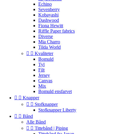
Echino
Sevenberry
Kobayashi
Dashwood
Fiona Hewitt
Riffle Paper fabrics
Diverse
Mia Charro
Tilda World


Kvaliteter
Bomuld
Tyl
Filt
Jersey
Canvas
Mix
Bomuld ensfarvet


Knapper


Stofknapper
Stofknapper Liberty


Bånd
Alle Bånd


Tittebånd | Piping
Tittebånd fra Japan