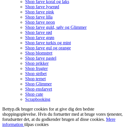
Shop farve koral og laks
Shop farve lyserød
Shop farve pink
Shop farve lilla
Shop farve neon
Shop farve guld, sølv og Glimmer
Shop farve rød
Shop farve grøn
Shop farve turkis og mint
Shop farve gul og orange
Shop blomstret
Shop farve pastel
Shop prikker
Shop frugter
Shop stribet
Shop ternet
Shop Glimmer
Shop ensfarvet
Shop cute
Scrapbooking
Bettyp.dk bruger cookies for at give dig den bedste
shoppingoplevelse. Hvis du fortsætter med at bruge vores tjenester,
forudsætter det, at du godkender brugen af disse cookies.
Mere
information
tilpas cookies