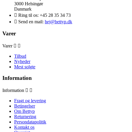
3000 Helsingør
Danmark

Ring til os:
+45 28 35 34 73

Send en mail:
hej@bettyp.dk
Varer
Varer


Tilbud
Nyheder
Mest solgte
Information
Information


Fragt og levering
Betingelser
Om Bettyp
Returnering
Persondatapolitik
Kontakt os