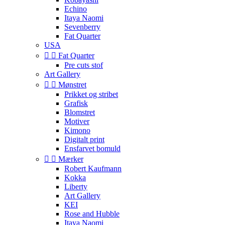
Echino
Itaya Naomi
Sevenberry
Fat Quarter
USA


Fat Quarter
Pre cuts stof
Art Gallery


Mønstret
Prikket og stribet
Grafisk
Blomstret
Motiver
Kimono
Digitalt print
Ensfarvet bomuld


Mærker
Robert Kaufmann
Kokka
Liberty
Art Gallery
KEI
Rose and Hubble
Itaya Naomi