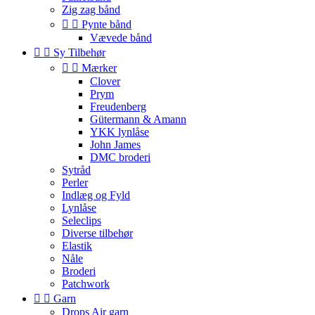
Zig zag bånd


Pynte bånd
Vævede bånd


Sy Tilbehør


Mærker
Clover
Prym
Freudenberg
Gütermann & Amann
YKK lynlåse
John James
DMC broderi
Sytråd
Perler
Indlæg og Fyld
Lynlåse
Seleclips
Diverse tilbehør
Elastik
Nåle
Broderi
Patchwork


Garn
Drops Air garn