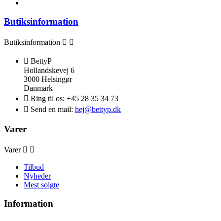
Butiksinformation
Butiksinformation



BettyP
Hollandskevej 6
3000 Helsingør
Danmark

Ring til os:
+45 28 35 34 73

Send en mail:
hej@bettyp.dk
Varer
Varer


Tilbud
Nyheder
Mest solgte
Information