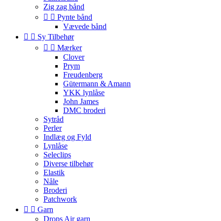
Zig zag bånd


Pynte bånd
Vævede bånd


Sy Tilbehør


Mærker
Clover
Prym
Freudenberg
Gütermann & Amann
YKK lynlåse
John James
DMC broderi
Sytråd
Perler
Indlæg og Fyld
Lynlåse
Seleclips
Diverse tilbehør
Elastik
Nåle
Broderi
Patchwork


Garn
Drops Air garn