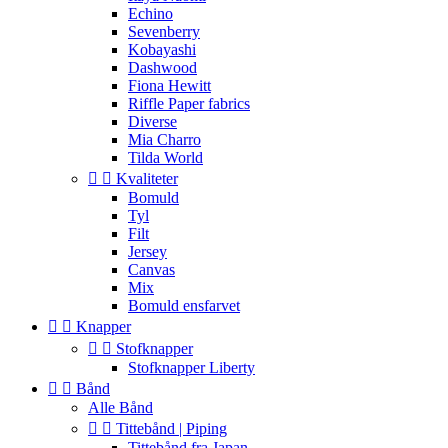
Echino
Sevenberry
Kobayashi
Dashwood
Fiona Hewitt
Riffle Paper fabrics
Diverse
Mia Charro
Tilda World


Kvaliteter
Bomuld
Tyl
Filt
Jersey
Canvas
Mix
Bomuld ensfarvet


Knapper


Stofknapper
Stofknapper Liberty


Bånd
Alle Bånd


Tittebånd | Piping
Tittebånd fra Japan