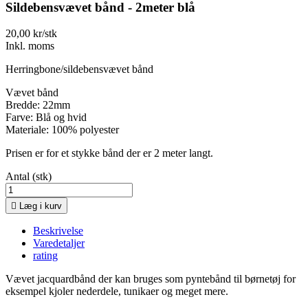
Sildebensvævet bånd - 2meter blå
20,00 kr/stk
Inkl. moms
Herringbone/sildebensvævet bånd
Vævet bånd
Bredde: 22mm
Farve: Blå og hvid
Materiale: 100% polyester
Prisen er for et stykke bånd der er 2 meter langt.
Antal (stk)

Læg i kurv
Beskrivelse
Varedetaljer
rating
Vævet jacquardbånd der kan bruges som pyntebånd til børnetøj for
eksempel kjoler nederdele, tunikaer og meget mere.