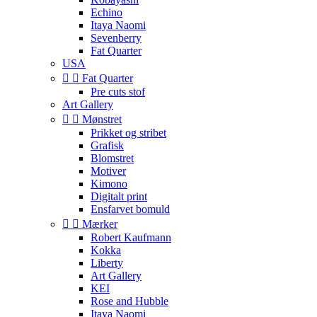
Echino
Itaya Naomi
Sevenberry
Fat Quarter
USA


Fat Quarter
Pre cuts stof
Art Gallery


Mønstret
Prikket og stribet
Grafisk
Blomstret
Motiver
Kimono
Digitalt print
Ensfarvet bomuld


Mærker
Robert Kaufmann
Kokka
Liberty
Art Gallery
KEI
Rose and Hubble
Itaya Naomi