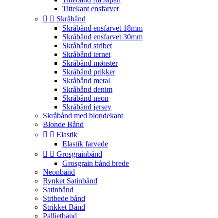
Tittekant ensfarvet


Skråbånd
Skråbånd ensfarvet 18mm
Skråbånd ensfarvet 30mm
Skråbånd stribet
Skråbånd ternet
Skråbånd mønster
Skråbånd prikker
Skråbånd metal
Skråbånd denim
Skråbånd neon
Skråbånd jersey
Skråbånd med blondekant
Blonde Bånd


Elastik
Elastik farvede


Grosgrainbånd
Grosgrain bånd brede
Neonbånd
Rynket Satinbånd
Satinbånd
Stribede bånd
Strikket Bånd
Pallietbånd