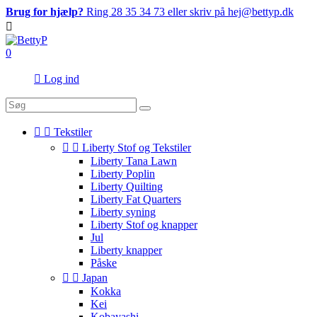
Brug for hjælp?
Ring 28 35 34 73 eller skriv på hej@bettyp.dk

0

Log ind


Tekstiler


Liberty Stof og Tekstiler
Liberty Tana Lawn
Liberty Poplin
Liberty Quilting
Liberty Fat Quarters
Liberty syning
Liberty Stof og knapper
Jul
Liberty knapper
Påske


Japan
Kokka
Kei
Kobayashi