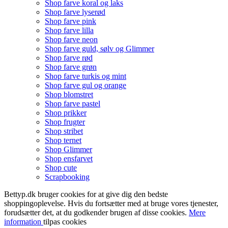
Shop farve koral og laks
Shop farve lyserød
Shop farve pink
Shop farve lilla
Shop farve neon
Shop farve guld, sølv og Glimmer
Shop farve rød
Shop farve grøn
Shop farve turkis og mint
Shop farve gul og orange
Shop blomstret
Shop farve pastel
Shop prikker
Shop frugter
Shop stribet
Shop ternet
Shop Glimmer
Shop ensfarvet
Shop cute
Scrapbooking
Bettyp.dk bruger cookies for at give dig den bedste
shoppingoplevelse. Hvis du fortsætter med at bruge vores tjenester,
forudsætter det, at du godkender brugen af disse cookies.
Mere
information
tilpas cookies