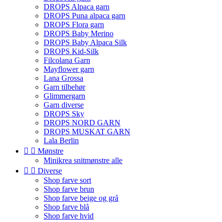
DROPS Alpaca garn
DROPS Puna alpaca garn
DROPS Flora garn
DROPS Baby Merino
DROPS Baby Alpaca Silk
DROPS Kid-Silk
Filcolana Garn
Mayflower garn
Lana Grossa
Garn tilbehør
Glimmergarn
Garn diverse
DROPS Sky
DROPS NORD GARN
DROPS MUSKAT GARN
Lala Berlin


Mønstre
Minikrea snitmønstre alle


Diverse
Shop farve sort
Shop farve brun
Shop farve beige og grå
Shop farve blå
Shop farve hvid